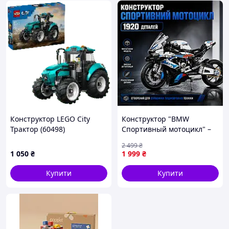
Конструктор LEGO City
Конструктор "BMW
Трактор (60498)
Спортивный мотоцикл" –
1920 деталей!
2 499
₴
Реалистичная сборная
1 050
₴
1 999
₴
модель в стиле лего
JGGW_1999
Купити
Купити