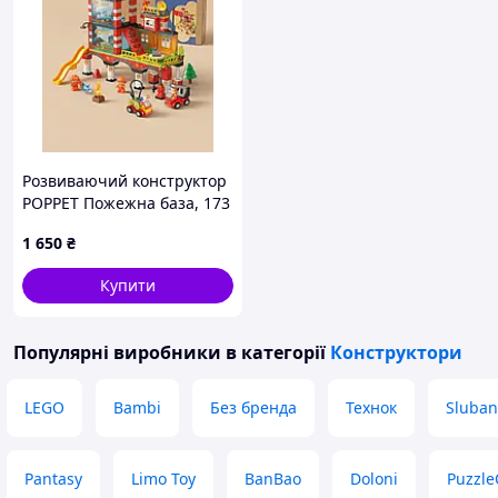
Розвиваючий конструктор
POPPET Пожежна база, 173
елемента
1 650
₴
Купити
Популярні виробники
в категорії
Конструктори
LEGO
Bambi
Без бренда
Технок
Sluban
Pantasy
Limo Toy
BanBao
Doloni
Puzzle