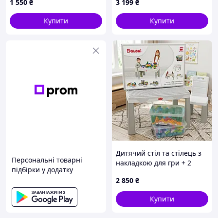
1 550
₴
3 199
₴
BB829E
11501)
Купити
Купити
Дитячий стіл та стілець з
Персональні товарні
накладкою для гри + 2
підбірки у додатку
набори конструкторів
2 850
₴
Doloni 04660/10 Сірий
Купити