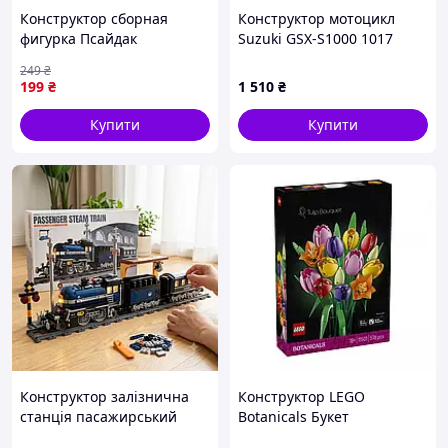
Конструктор сборная
Конструктор мотоцикл
фигурка Псайдак
Suzuki GSX-S1000 1017
Очаровательная модель
деталей K31001
249
₴
из блоков в стиле лего 176
199
₴
1 510
₴
деталей JGGW_199
Купити
Купити
Конструктор залізнична
Конструктор LEGO
станція пасажирський
Botanicals Букет
потяг колії 1085 деталей
тюльпанів, 576 деталей,