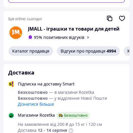
Габарити упаковки: 47,5 х 7 х 33 см
Був online:
сьогодні
JMALL - іграшки та товари для детей
95% позитивних відгуків
Каталог продавця
Відгуки про продавця
4994
Ко
Доставка
Підписка на доставку Smart
Безкоштовно
— в магазини Rozetka
Безкоштовно
— у відділення Нової Пошти
Дізнатися більше
Магазини Rozetka
Безкоштовно
На замовлення від 200 ₴ до 15 кг і 120 см
Доставка
12 - 14 серпня