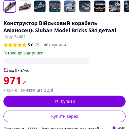
Конструктор Військовий корабель
Авіаносець Sluban Model Bricks 584 деталі
Код: 34682
5.0
(2)
40+ купили
Готово до відправки
97
від
₴
/міс
971
₴
1 091
₴
знижка ще 2 дні
Купити
Купити зараз
95%
Продавець JMALL - іграшки та товари для детей