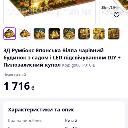
3Д Румбокс Японська Вілла чарівний
будинок з садом і LED підсвічуванням DIY +
Пилозахисний купол
Код: gs00_P010-B
Недоступний
1 716
₴
Характеристики та опис
Країна виробник
Китай