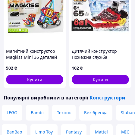
Магнітний конструктор
Дитячий конструктор
Magkiss Mini 36 деталей
Пожежна служба
HD340A в коробці
порятунку Fire Rescue KB
502
₴
102
₴
(32*24*6см)
099E 65 деталей
Купити
Купити
Популярні виробники
в категорії
Конструктори
LEGO
Bambi
Технок
Без бренда
Sluban
BanBao
Limo Toy
Pantasy
Mattel
MIC