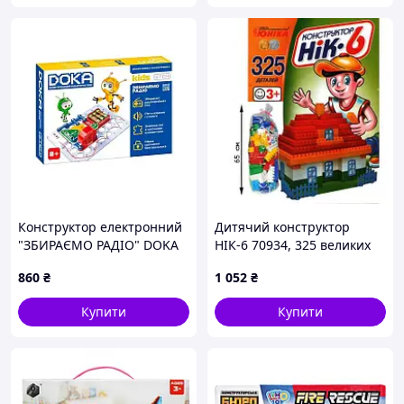
Конструктор електронний
Дитячий конструктор
"ЗБИРАЄМО РАДІО" DOKA
НІК-6 70934, 325 великих
D70703 музика та світло
деталей
860
₴
1 052
₴
Купити
Купити