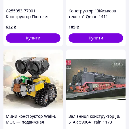
G255953-77001
Конструктор "Військова
Конструктор Пістолет
техніка" Qman 1411
стріляти (408деталей)
Specter Helicopter
632
₴
105
₴
Купити
Купити
Мини конструктор Wall-E
Залізниця конструктор JIE
MOC — подвижная
STAR 59004 Train 1173
фигурка из кубиков,
деталі