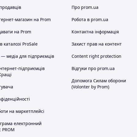
 продавців
Про prom.ua
тернет-магазин
на Prom
Робота в prom.ua
авати на Prom
Контактна інформація
 каталозі ProSale
Захист прав на контент
 — медіа для підприємців
Content right protection
інтернет-підприємців
Відгуки про prom.ua
Кращі
Допомога Силам оборони
тувача
(Volonter by Prom)
нфіденційності
оти на маркетплейсі
ограма електронний
с PROM