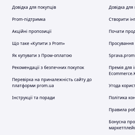
Довідка для покупців
Довідка для
Prom-підтримка
Створити ін
Акційні пропозиції
Почати прод
Що таке «Купити з Prom»
Просування в
Як купувати з Пром-оплатою
Sprava.prom
Рекомендації з безпечних покупок
Премія для 
Ecommerce.
Перевірка на приналежність сайту до
платформи prom.ua
Угода корис
Інструкції та поради
Політика ко
Правила роб
Бонусна пр
маркетплей