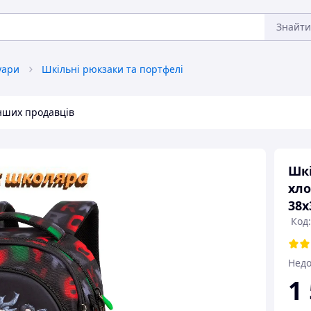
Знайти
уари
Шкільні рюкзаки та портфелі
інших продавців
Шкі
хло
38х
Код:
Недо
1