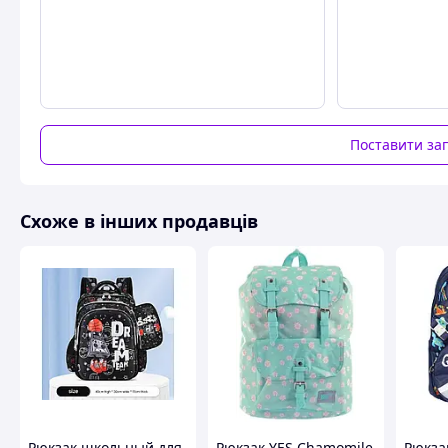
Спинка жорстка і повністю вентильована, прошита м'яки
навантаженні шкільний аксесуар не змінює форму.
Ергономічні лямки-маєчка рюкзака для першокласника з 
фастекс.
Лямки щільні з додатковими вставками з внутрішньої ст
школярів виконаний із водовідштовхувальної тканини для 
Рюкзак для хлопчиків має три відділення:
Поставити за
•Переднє з місцем для зберігання блокнотів і органайзеро
• Місткий основний відсік для шкільного приладдя та зош
• Дві сітчасті кишені з боків
Схоже в інших продавців
Переваги:
• Світловідбивні елементи спереду, ззаду та з боків шкіль
• Жорстке опускне дно всередині рюкзака
Також рюкзак для дітей 1-4 класів забезпечений:
• Якісними блискавками фірми SBS з надійною фурнітуро
• Посиленою ручкою зверху зі зручним захопленням для 
• Додатковими рядками прошиті всі місця з основними н
Схожі товари за характеристиками
Рюкзак школьный для
Рюкзак YES Chamomile
Рюкза