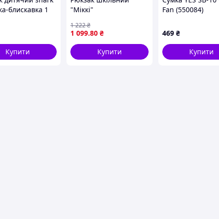
ка-блискавка 1
"Міккі"
Fan (550084)
лення чорний
1 222
₴
й Bambi
1 099
.80
₴
469
₴
Black)
Купити
Купити
Купити