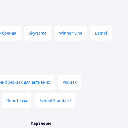
з бренда
SkyName
Winner One
Bambi
ний рюкзак для активних
Рюкзак
Поні 14 см
School Standard
Партнери