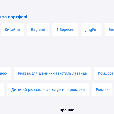
 та портфелі
Китайча
Bagland
1 Вересня
JingPin
Бе
цією
Рюкзак для дівчинки текстиль лаванда
Комфорт
к
Дитячий рюкзак — ангел дитячі рюкзаки
Рюкзак
Про нас