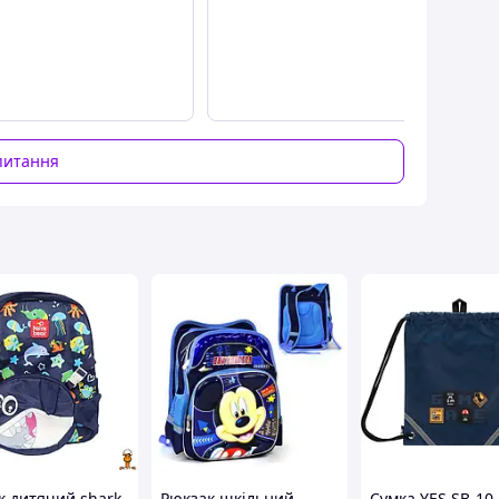
ми вставками, що дихають. При максимальному
регульованим нагрудним ременем та застібкою
орони. Довжину можна регулювати. Рюкзак для
захисту вмісту від вологи та дощу.
питання
м для канцелярії
итів А4
ного рюкзака
ю
перенесення рюкзака і петлею для підвішування
авантаженнями.
к дитячий shark
Рюкзак шкільний
Сумка YES SB-10