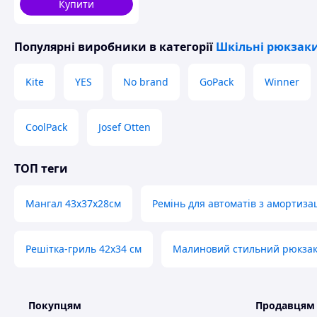
Купити
кожен день
Популярні виробники
в категорії
Шкільні рюкзаки
Kite
YES
No brand
GoPack
Winner
CoolPack
Josef Otten
ТОП теги
Мангал 43х37х28см
Ремінь для автоматів з амортиза
Решітка-гриль 42х34 см
Малиновий стильний рюкза
Покупцям
Продавцям