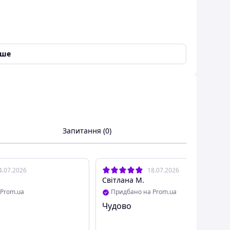
іше
Запитання (0)
 «Пакунок школяра» згідно з постановою
 замовлення з Вами зв'яжиться менеджер
ичний рюкзак для хлопчика Роблокс School
4.07.2026
18.07.2026
Світлана М.
Prom.ua
Придбано на Prom.ua
улСтандард) з анатомічною спинкою та брелком у
Чудово
ів. Його розмір 38х18х30 см .