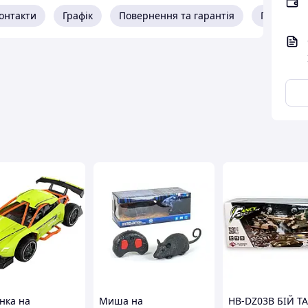
онтакти
Графік
Повернення та гарантія
Про прод
ка на
Миша на
HB-DZ03B БІЙ Т