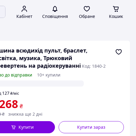
Кабінет
Сповіщення
Обране
Кошик
ина всюдихід пульт, браслет,
світка, музика, Трюковий
евертень на радіокеруванні
Код: 1840-2
во до відправки
10+ купили
127
д
₴
/міс
 268
₴
0
₴
знижка ще 2 дні
Купити
Купити зараз