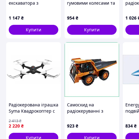
екскаватора з
гумовими колесами та
радіо
відбійним молотом
підсвіткою,
Toys S
Huina масштаб 1:40
88P050MC82
Mask 
1 147
₴
954
₴
1 026
см са
Купити
Купити
Радіокерована іграшка
Самоскид на
Energy
Syma Квадрокоптер с
радіокеруванні з
подві
2.4 ГГц 29 см Black
металевим кузовом та
двигу
2 413
₴
(X15A_black) —
світлом фар,
2 220
₴
923
₴
834
₴
Доступний
будівельна техніка на
акумуляторі
Купити
Купити