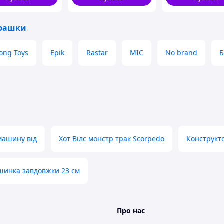
Радіокерована
грашки
ong Toys
Epik
Rastar
MIC
No brand
Б
машину від
Хот Вілс монстр трак Scorpedo
Конструкт
инка завдовжки 23 см
Про нас