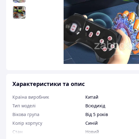
Характеристики та опис
Країна виробник
Китай
Тип моделі
Всюдихід
Вікова група
Від 5 років
Колір корпусу
Синій
Стан
Новий