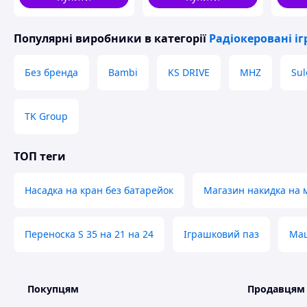
Популярні виробники
в категорії
Радіокеровані і
Без бренда
Bambi
KS DRIVE
MHZ
Sul
TK Group
ТОП теги
Насадка на кран без батарейок
Магазин накидка на 
Переноска S 35 на 21 на 24
Іграшковий паз
Маш
Покупцям
Продавцям