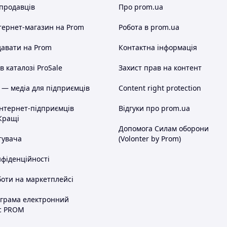
 продавців
Про prom.ua
тернет-магазин
на Prom
Робота в prom.ua
авати на Prom
Контактна інформація
 каталозі ProSale
Захист прав на контент
 — медіа для підприємців
Content right protection
інтернет-підприємців
Відгуки про prom.ua
Кращі
Допомога Силам оборони
тувача
(Volonter by Prom)
нфіденційності
оти на маркетплейсі
ограма електронний
с PROM