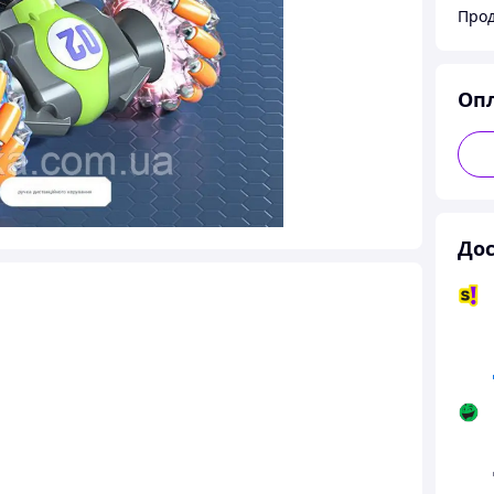
Прод
Оп
Дос