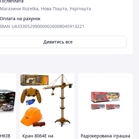
Післяплата
авця
Магазини Rozetka, Нова Пошта, Укрпошта
Оплата на рахунок
IBAN UA333052990000026008045913221
Дивитись все
АНКІВ
Кран 8064Е на
Радіокерована іграшка