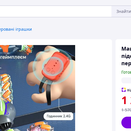
Знайти
еровані іграшки
Маш
під
пер
Гото
ві
1
1 57