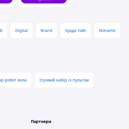
14-11,
Б
Digital
Brand
Хуада тойс
Noname
ор-робот вола
Ігровий набір із пультом
Партнери