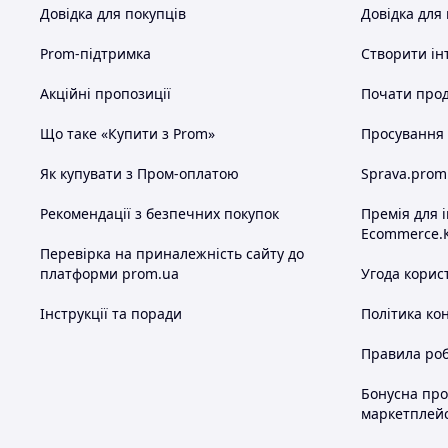
Довідка для покупців
Довідка для
Prom-підтримка
Створити ін
Акційні пропозиції
Почати прод
Що таке «Купити з Prom»
Просування в
Як купувати з Пром-оплатою
Sprava.prom
Рекомендації з безпечних покупок
Премія для 
Ecommerce.
Перевірка на приналежність сайту до
платформи prom.ua
Угода корис
Інструкції та поради
Політика ко
Правила роб
Бонусна пр
маркетплей