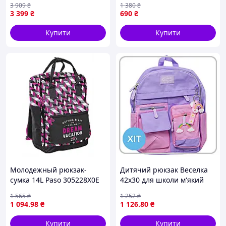
3 909
₴
1 380
₴
(550231)
Людини-павука 3в1
3 399
₴
690
₴
Купити
Купити
Молодежный рюкзак-
Дитячий рюкзак Веселка
сумка 14L Paso 305228X0E
42x30 для школи м'який
тканинний з кишенями та
1 565
₴
1 252
₴
брелоком у вигляді
1 094
.98
₴
1 126
.80
₴
веселки
Купити
Купити