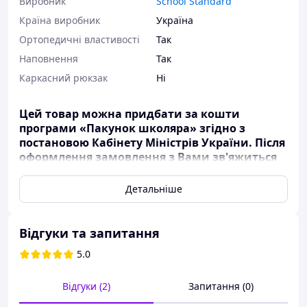
Виробник
School Standard
Країна виробник
Україна
Ортопедичні властивості
Так
Наповнення
Так
Каркасний рюкзак
Ні
Цей товар можна придбати за кошти
програми «Пакунок школяра» згідно з
постановою Кабінету Міністрів України. Після
оформлення замовлення з Вами зв'яжиться
менеджер для уточнення деталей оплати.
Ортопедичний рюкзак 3 в 1 з пеналом та мішком
Детальніше
для хлопчика School Standard з Роблокс у 1 клас (Full
160-31)
Відгуки та запитання
Зручний шкільний рюкзак School Standard
(СкулСтандард) з анатомічною спинкою та брелком у
5.0
подарунок - просто знахідка для хлопчиків.
Це ідеальний вибір для початкової школи, розмір
Відгуки (2)
Запитання (0)
38х16х28 см .