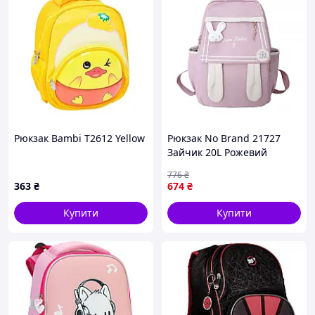
Рюкзак Bambi T2612 Yellow
Рюкзак No Brand 21727
Зайчик 20L Рожевий
(11998-71217)
776
₴
363
₴
674
₴
Купити
Купити