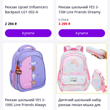
Рюкзак Upixel Influencers
Рюкзак шкільний YES S-
Backpack U21-002-A
72M Line Friends Dreamy
19.4 л Бузковий (550278)
3 794
₴
2 294
₴
3 299
₴
Купити
Купити
Рюкзак шкільний YES S-
Дитячий шкільний набір
109S Line Friends Always
рюкзак пенал-мішка для
Together 12.5 л Рожевий
хлопчиків із зображенням