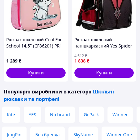
Рюкзак шкільний Cool For
Рюкзак шкільний
School 14,5" (CF86201) PR1
напівкаркасний Yes Spider
S-100 37 х 30 х 14 см,
4 612
₴
559582
1 289
₴
1 838
₴
Купити
Купити
Популярні виробники
в категорії
Шкільні
рюкзаки та портфелі
Kite
YES
No brand
GoPack
Winner
JingPin
Без бренда
SkyName
Winner One