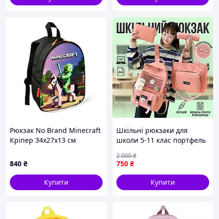
Рюкзак No Brand Minecraft
Шкільні рюкзаки для
Кріпер 34х27х13 см
школи 5-11 клас портфель
Різнобарвний (02442) D15-
набір рюкзак 4 в 1
2 000
₴
2025
дівчинки підлітка 5 класу
840
₴
750
₴
рожевий BAG
Купити
Купити