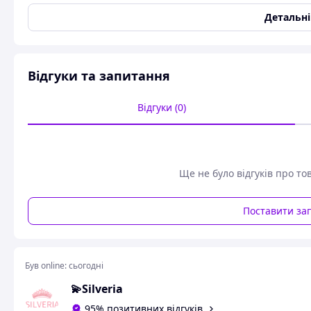
повсякденним одягом. Прекрасний вибір для подарунка, с
Детальн
Відгуки та запитання
Відгуки (0)
Ще не було відгуків про то
Поставити за
Був online:
сьогодні
💫Silveria
95% позитивних відгуків