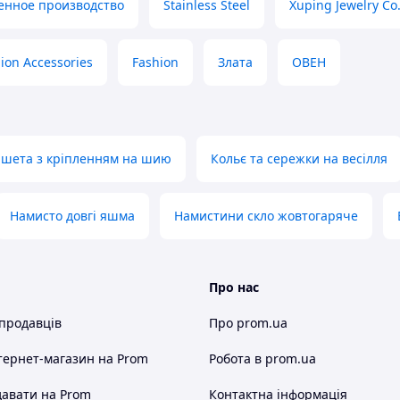
енное производство
Stainless Steel
Xuping Jewelry Co.
ion Accessories
Fashion
Злата
ОВЕН
шета з кріпленням на шию
Кольє та сережки на весілля
Намисто довгі яшма
Намистини скло жовтогаряче
Про нас
 продавців
Про prom.ua
тернет-магазин
на Prom
Робота в prom.ua
авати на Prom
Контактна інформація