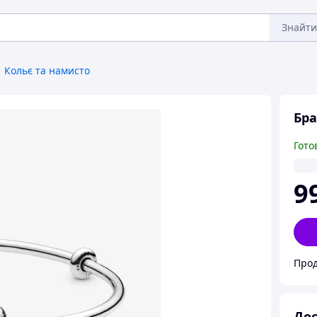
Знайти
Кольє та намисто
Бра
Гото
9
Прод
Дос