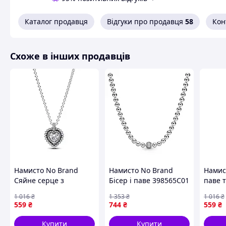
Каталог продавця
Відгуки про продавця
58
Кон
Схоже в інших продавців
Намисто No Brand
Намисто No Brand
Намист
Сяйне серце з
Бісер і паве 398565C01
паве 
ореолом 393099C01 45
45 см (2556786010)
кульк
1 016
₴
1 353
₴
1 016
₴
см (2556806943) D13-
39230
559
₴
744
₴
559
₴
2026
(2556
Купити
Купити