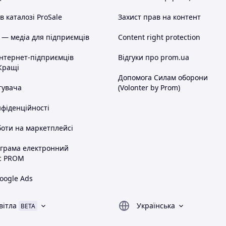
 каталозі ProSale
Захист прав на контент
 — медіа для підприємців
Content right protection
інтернет-підприємців
Відгуки про prom.ua
Кращі
Допомога Силам оборони
тувача
(Volonter by Prom)
нфіденційності
оти на маркетплейсі
ограма електронний
с PROM
oogle Ads
вітла
Українська
BETA