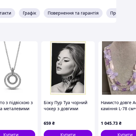
такти
Графік
Повернення та гарантія
Про продав
о з підвіскою з
Біжу Пур Туа чорний
Намисто довге А
та металевими
чокер з довгими
каміння L-78 см+
ами No Brand
зав'язками спереду,
8C01 46 см
9568HP84P
659
₴
1 045
.73
₴
783907) D13-2026
Купити
Купити
Купити