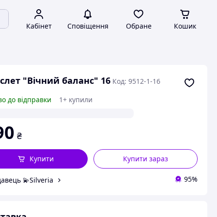
Кабінет
Сповіщення
Обране
Кошик
слет "Вічний баланс" 16
Код: 9512-1-16
во до відправки
1+ купили
90
₴
Купити
Купити зараз
95%
авець 💫Silveria
тавка