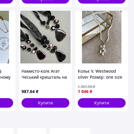
ф
Намисто-колє Агат
Кольє V. Westwood
нному
Чеський кришталь на
silver Розмір: one size
стрічці L-62 см+-
1 307
.50
₴
987
.64
₴
1 046
₴
Купити
Купити