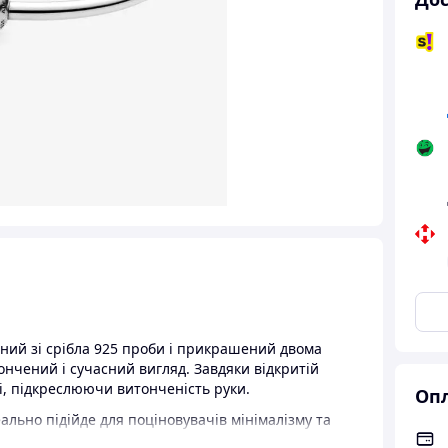
ний зі срібла 925 проби і прикрашений двома
ончений і сучасний вигляд. Завдяки відкритій
ті, підкреслюючи витонченість руки.
Опл
ально підійде для поціновувачів мінімалізму та
єднувати його як з діловим образом, так і з