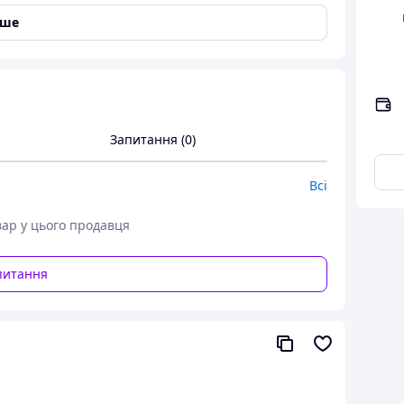
повненого стилем і увагою.
іше
Запитання (0)
Всі
вар у цього продавця
питання