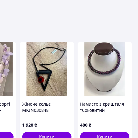
ця
сорті
Жіноче кольє
Намисто з кришталя
-
MKIN030848
"Соковитий
малиновий" (довжина
45см + 5см
1 920
₴
480
₴
подовжувач)
Купити
Купити