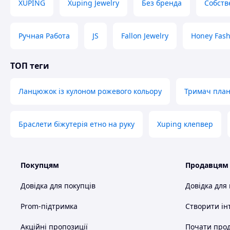
XUPING
Xuping Jewelry
Без бренда
Собств
Ручная Работа
JS
Fallon Jewelry
Honey Fash
ТОП теги
Ланцюжок із кулоном рожевого кольору
Тримач план
Браслети біжутерія етно на руку
Xuping клепвер
Покупцям
Продавцям
Довідка для покупців
Довідка для
Prom-підтримка
Створити ін
Акційні пропозиції
Почати прод