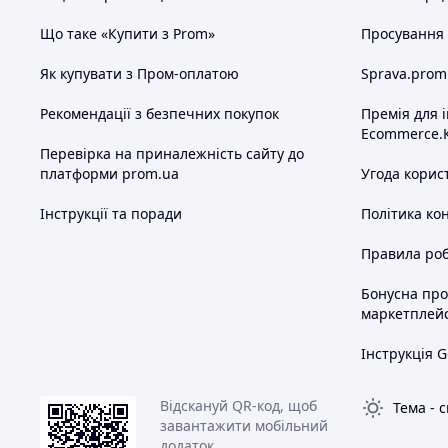
Що таке «Купити з Prom»
Просування в
Як купувати з Пром-оплатою
Sprava.prom
Рекомендації з безпечних покупок
Премія для 
Ecommerce.
Перевірка на приналежність сайту до
платформи prom.ua
Угода корис
Інструкції та поради
Політика ко
Правила роб
Бонусна пр
маркетплей
Інструкція G
Відскануй QR-код, щоб
Тема
-
с
завантажити мобільний
додаток