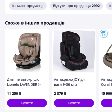
Каталог продавця
Відгуки про продавця
2992
К
Схоже в інших продавців
Дитяче автокрісло
Автокрісло JOY для
Авток
Lionelo LAVENDER I-
ваги 9-36 кг з
Coral 
SIZE BEIGE LATTE
сертифікованим
Truffle
11 250
₴
2 879
₴
15 900
захистом, X895C1492M
Купити
Купити