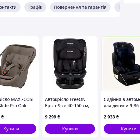
онтакти
Графік
Повернення та гарантія
Про прод
рісло MAXI-COSI
Автокрісло FreeON
Сидіння в автом
Slide Pro Oak
Epic i-Size 40-150 см,
для дитини 9-36 к
black
89A74T75A9
₴
9 299
₴
2 933
₴
Купити
Купити
Купити