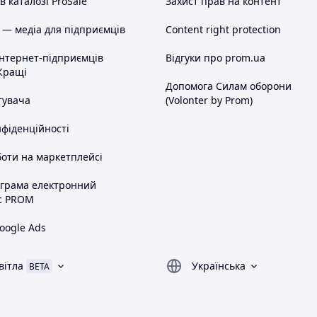
 каталозі ProSale
Захист прав на контент
 — медіа для підприємців
Content right protection
інтернет-підприємців
Відгуки про prom.ua
Кращі
Допомога Силам оборони
тувача
(Volonter by Prom)
нфіденційності
оти на маркетплейсі
ограма електронний
с PROM
oogle Ads
вітла
Українська
BETA