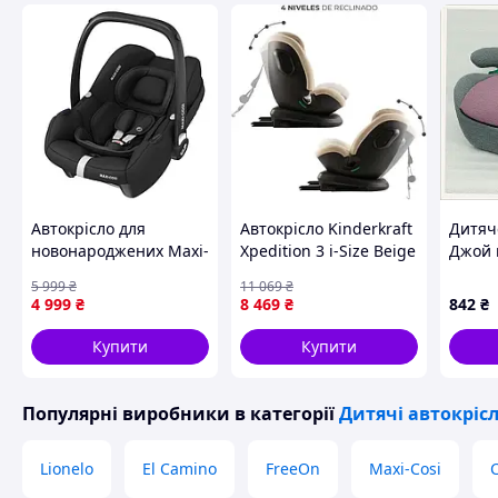
Автокрісло для
Автокрісло Kinderkraft
Дитяч
новонароджених Maxi-
Xpedition 3 i-Size Beige
Джой г
Cosi CitiFix i-Size Black
(KCXPED03BEG0000)
штатн
5 999
₴
11 069
₴
група 0+ (0-12 кг)
безпе
4 999
₴
8 469
₴
842
₴
Купити
Купити
Популярні виробники
в категорії
Дитячі автокріс
Lionelo
El Camino
FreeOn
Maxi-Cosi
C