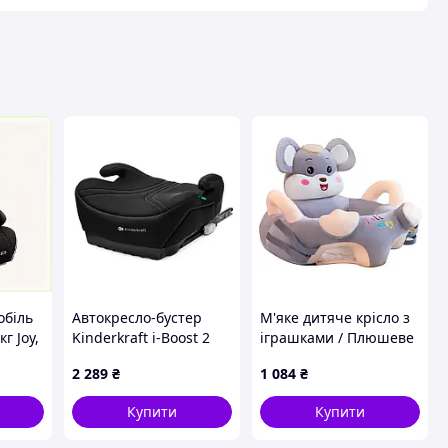
авця
обіль
Автокресло-бустер
М'яке дитяче крісло з
г Joy,
Kinderkraft i-Boost 2
іграшками / Плюшеве
Pro Black
крісло-сидіння з
2 289
₴
1 084
₴
(KCIBOO02BLKPR00)
бортиками для дітей
55х20х40см Сірий
Купити
Купити