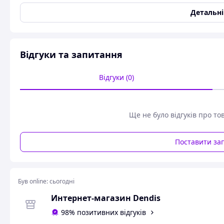
знімний вкладиш; - На ременях безпеки розташовуються м
висотою; - Чохол автокрісла знімний. Кріплення дитини в 
Детальн
Штатним ременем автомобіля. Кріплення автокрісла в ав
установки автокрісла: По ходу руху. Посібник з експлуатаці
Відгуки та запитання
Відгуки (0)
Ще не було відгуків про то
Поставити за
Був online:
сьогодні
Интернет-магазин Dendis
98% позитивних відгуків