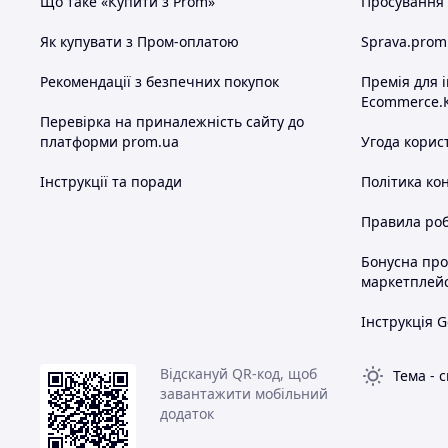
Що таке «Купити з Prom»
Просування в
Як купувати з Пром-оплатою
Sprava.prom
Рекомендації з безпечних покупок
Премія для 
Ecommerce.
Перевірка на приналежність сайту до
платформи prom.ua
Угода корис
Інструкції та поради
Політика ко
Правила роб
Бонусна пр
маркетплей
Інструкція G
Відскануй QR-код, щоб
Тема
-
с
завантажити мобільний
додаток