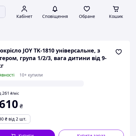
Кабінет
Сповіщення
Обране
Кошик
окрісло JOY TK-1810 універсальне, з
тером, група 1/2/3, вага дитини від 9-
кг
явності
10+ купили
261
д
₴
/міс
 610
₴
30
₴
від 2 шт.
Купити
Купити зараз