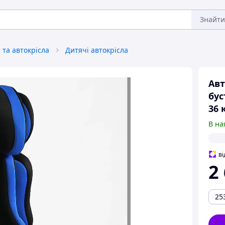
Знайти
та автокрісла
Дитячі автокрісла
Авт
бус
36 
В на
ві
2
25