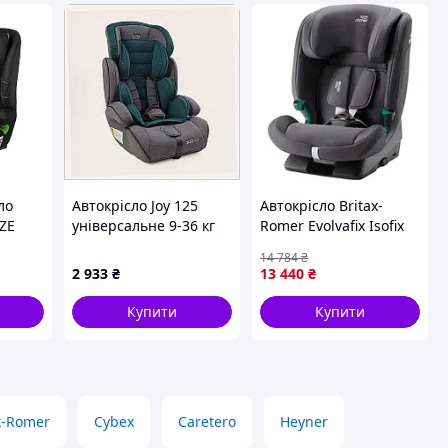
ло
Автокрісло Joy 125
Автокрісло Britax-
IZE
універсальне 9-36 кг
Romer Evolvafix Isofix
сіро-зелене
опівнічний сірий
14 784
₴
89514PA95X
(2000037922) 1
2 933
₴
13 440
₴
Купити
Купити
x-Romer
Cybex
Caretero
Heyner