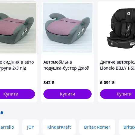
е сидіння в авто
Автомобільна
Дитяче автокріс
рупа 2/3 під
подушка-бустер Джой
Lionelo BILLY I-S
ий ремінь
сіро-рожева група 2-3
BLACK CARBON
ки, 90E0B4H053
9X00H40K53
842
₴
6 091
₴
Купити
Купити
Купити
ла
arrello
JOY
KinderKraft
Britax Romer
Brita