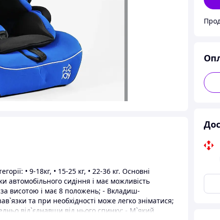
Прод
Оп
Дос
рії: • 9-18кг, • 15-25 кг, • 22-36 кг. Основні
ки автомобільного сидіння і має можливість
 за висотою і має 8 положень; - Вкладиш-
зав`язки та при необхідності може легко зніматися;
едньо від`єднавши від нього спинку; - М`який