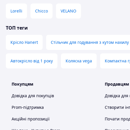
Lorelli
Chicco
VELANO
ТОП теги
Крісло Hanert
Стільчик для годування з кутом нахилу
Автокрісло від 1 року
Коляска vega
Компактна г
Покупцям
Продавцям
Довідка для покупців
Довідка для
Prom-підтримка
Створити ін
Акційні пропозиції
Почати прод