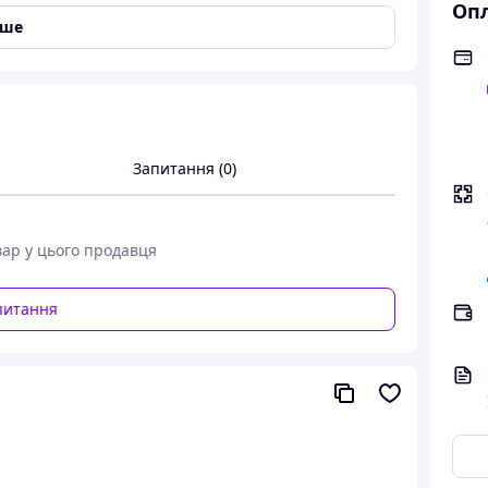
`які плечові накладки. Накладки регулюються за
Опл
автокріслі: 5-ти точковим ременем автокрісла/
іше
томобілі: Штатним ременем автомобіля. Напрямок
ї у комплекті (українською мовою).
Запитання (0)
вар у цього продавця
питання