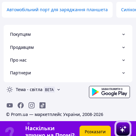
Автомобільний порт для заряджання планшета
Силіко
Покупцям
Продавцям
Про нас
Партнери
Тема
-
світла
BETA
© Prom.ua — маркетплейс України, 2008-2026
Наскільки
Розказати
зручно на Промі?