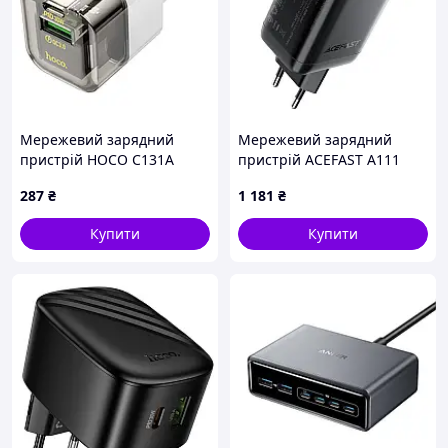
Мережевий зарядний
Мережевий зарядний
пристрій HOCO C131A
пристрій ACEFAST A111
Platinum dual-port
GaN 67W з висувним
287
₴
1 181
₴
PD30W+QC3.0 charger(EU)
кабелем Чорний
Transparent black
Купити
Купити