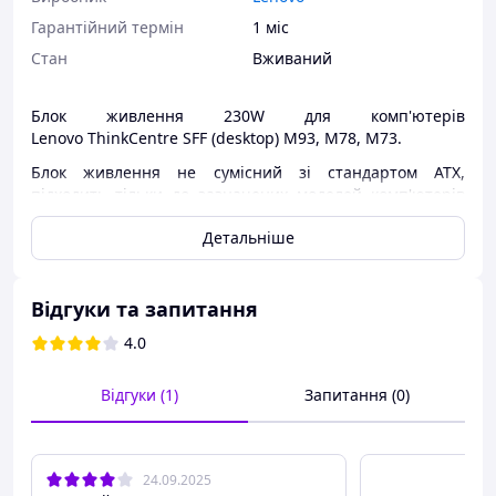
Гарантійний термін
1 міс
Стан
Вживаний
Блок живлення 230W для комп'ютерів
Lenovo ThinkCentre SFF (desktop) M93, M78, M73.
Блок живлення не сумісний зі стандартом ATX,
підходить тільки до зазначених моделей комп'ютерів
Lenovo.
Детальніше
Зверніть увагу — комп'ютери виробляються в різних
форм-факторах Tower, Small FormFactor, відповідно
блоки живлення також можуть відрізнятися в межах
Відгуки та запитання
однієї моделі ПК.
4.0
Сумісні моделі:
ThinkCentre A75
Відгуки (1)
Запитання (0)
ThinkCentre M72
ThinkCentre M73
ThinkCentre M73e
ThinkCentre M75e
24.09.2025
ThinkCentre M78