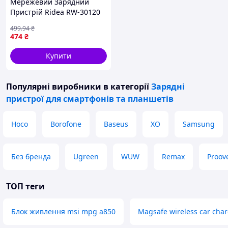
Мережевий Зарядний
Пристрій Ridea RW-30120
Turbo 1USB/1USB-C QC/PD
499
.94
₴
30W
474
₴
Купити
Популярні виробники
в категорії
Зарядні
пристрої для смартфонів та планшетів
Hoco
Borofone
Baseus
XO
Samsung
Без бренда
Ugreen
WUW
Remax
Proov
ТОП теги
Блок живлення msi mpg a850
Magsafe wireless car cha