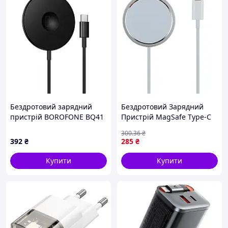
Бездротовий зарядний
Бездротовий Зарядний
пристрій BOROFONE BQ41
Пристрій MagSafe Type-C
Glory 3-in-1 magnetic
15W 1:1 Бiлий C9
300
.36
₴
wireless fast charging Black
392
₴
285
₴
Купити
Купити