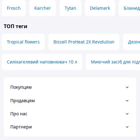
Frosch
Karcher
Tytan
Delamark
Бланид
ТОП теги
Tropical flowers
Bissell ProHeat 2X Revolution
Дезін
Силікагелевий наповнювач 10 л
Миючий засіб для під
Покупцям
Продавцям
Про нас
Партнери