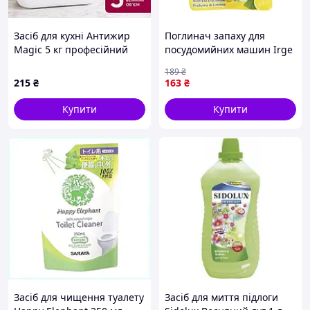
Засіб для кухні Антижир
Поглинач запаху для
Magic 5 кг професійний
посудомийних машин Irge
очищувач від жиру,
лимонний аромат 12 г
189
₴
нагару, кіптяви та стійких
215
₴
163
₴
забруднень
Купити
Купити
Засіб для чищення туалету
Засіб для миття підлоги