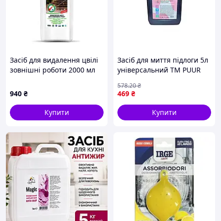
Засіб для видалення цвілі
Засіб для миття підлоги 5л
зовнішні роботи 2000 мл
універсальний ТМ PUUR
Fortis
578
.20
₴
940
₴
469
₴
Купити
Купити