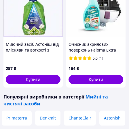
Миючий засіб Астоніш від
Очисник акрилових
плісняви та вогкості з
поверхонь Paloma Extra
розпилювачем 8957H472A
Power 600мл
5.0
(1)
257
₴
164
₴
Купити
Купити
Популярні виробники
в категорії
Мийні та
чистячі засоби
Primaterra
Denkmit
ChanteClair
Astonish