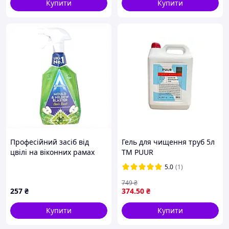
Купити
Купити
Професійний засіб від
Гель для чищення труб 5л
цвілі на віконних рамах
ТМ PUUR
Astonish 750 мл
5.0
(1)
TC8B957472
749
₴
257
₴
374
.50
₴
Купити
Купити