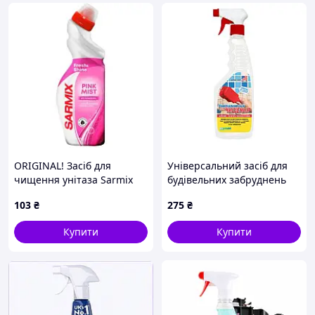
ORIGINAL! Засіб для
Універсальний засіб для
чищення унітаза Sarmix
будівельних забруднень
Pink Mist 750 мл
0,5 л Barracuda, 7513329
103
₴
275
₴
(4820268104236) Якість!
662
Гарантія! MegaTorg.com.ua
Купити
Купити