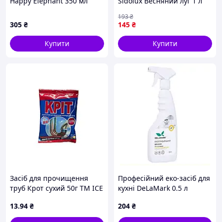
Happy Elephant 350 мл
Sidolux Весняний луг 1 л
наповнювач 8T16XB3539
(5902986203480)-Гарантія!
193
₴
305
₴
145
₴
Купити
Купити
Засіб для прочищення
Професійний еко-засіб для
труб Крот сухий 50г TM ICE
кухні DeLaMark 0.5 л
BLIK
лимонний 81C6350K7
13
.94
₴
204
₴