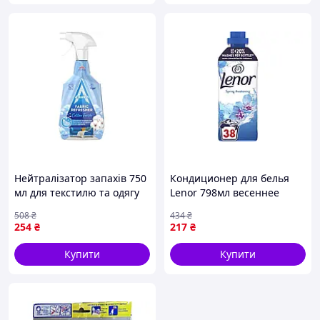
Нейтралізатор запахів 750
Кондиционер для белья
мл для текстилю та одягу
Lenor 798мл весеннее
Свіже очищення з
пробуждение для
508
₴
434
₴
ароматом бавовни
свежести и защиты от
254
₴
217
₴
запахов
Купити
Купити