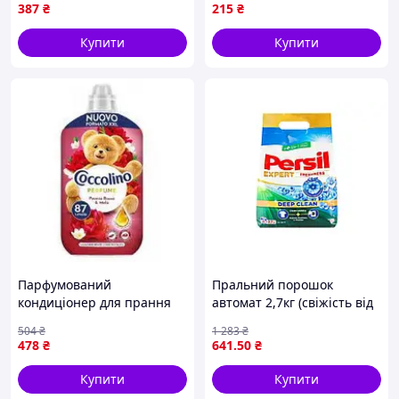
ополіскувач для всіх типів
одежды ТМ DENKMIT
387
₴
215
₴
тканин, антистатичний
ефект
Купити
Купити
Парфумований
Пральний порошок
кондиціонер для прання
автомат 2,7кг (свіжість від
Coccolino Peonia Rossa
Сілан) ТМ PERSIL
504
₴
1 283
₴
1.827 л 87 прань
478
₴
641
.50
₴
Купити
Купити