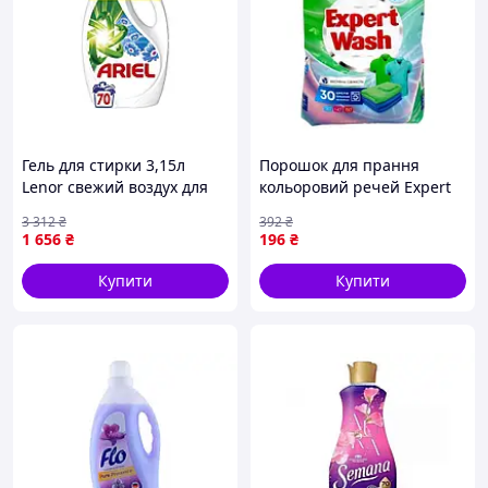
Гель для стирки 3,15л
Порошок для прання
Lenor свежий воздух для
кольоровий речей Expert
глубокого очищения и
Wash Весняна свіжість 3кг
3 312
₴
392
₴
длительной свежести
1 656
₴
196
₴
одежды
Купити
Купити