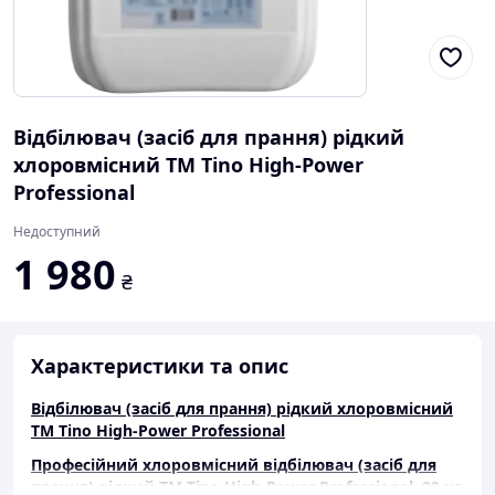
Відбілювач (засіб для прання) рідкий
хлоровмісний ТМ Tino High-Power
Professional
Недоступний
1 980
₴
Характеристики та опис
Відбілювач (засіб для прання) рідкий хлоровмісний
ТМ Tino High-Power Professional
Професійний хлоровмісний відбілювач (засіб для
прання) рідкий ТМ Tino High-Power Professional, 20 кг