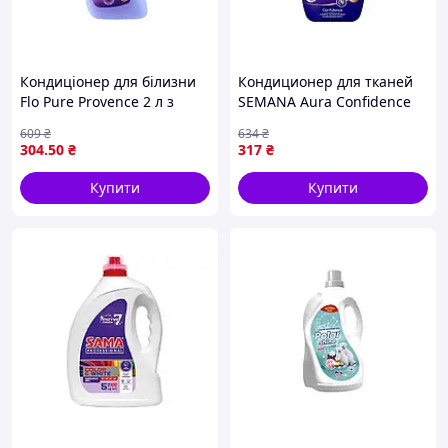
Кондиціонер для білизни
Кондиционер для тканей
Flo Pure Provence 2 л з
SEMANA Aura Confidence
антистатичним ефектом
1,4л для мягкости и
609
₴
634
₴
для м'якості та свіжості
свежести одежды
304
.50
₴
317
₴
тканин
Купити
Купити