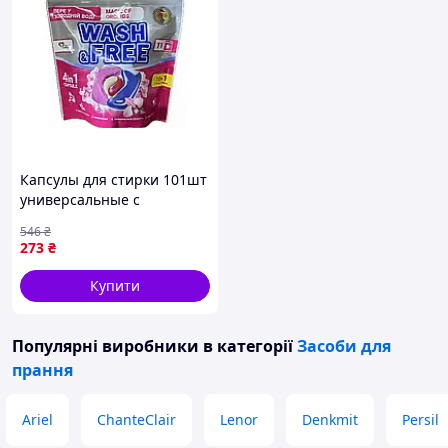
Капсулы для стирки 101шт
универсальные с
ароматом орхидеи для
546
₴
белого и цветного белья
273
₴
Купити
Популярні виробники
в категорії
Засоби для
прання
Ariel
ChanteClair
Lenor
Denkmit
Persil