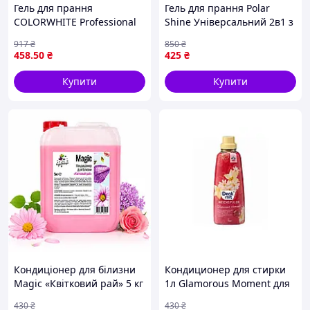
Гель для прання
Гель для прання Polar
COLORWHITE Professional
Shine Універсальний 2в1 з
4кг для кольорових речей
кондиціонером для білої та
917
₴
850
₴
SAMA "Lv"
кольорової білизни 5 л
458
.50
₴
425
₴
Купити
Купити
Кондиціонер для білизни
Кондиционер для стирки
Magic «Квітковий рай» 5 кг
1л Glamorous Moment для
концентрований
мягкости и аромата
430
₴
430
₴