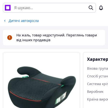
Дитячі автокрісла
На жаль, товар недоступний. Переглянь товари
від інших продавців
Характе
Вікова група
Спосіб уста
Система крі
Виробник
Країна виро