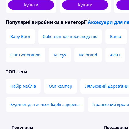
MOD58L
Купити
Купити
Популярні виробники
в категорії
Аксесуари для ля
Baby Born
Собственное производство
Bambi
Our Generation
M.Toys
No brand
AVKO
ТОП теги
Набір меблів
Омг кемпер
Ляльковий Дерев'яни
Будинок для ляльок барбі з дерева
Іграшковий кроли
Покупцям
Продавцям