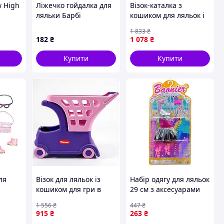
w High
Ліжечко гойдалка для
Візок-каталка з
ляльки Барбі
кошиком для ляльок і
ну для
пластикова збірна з
пупсів 67.5х55х25.5 см
1 833
₴
Х-
матрацом 19х20х37 см
ECO бежевий DOLONI
182
₴
1 078
₴
екологічний
TOYS PS-15364
подарунок дівчинці
Купити
Купити
ля
Візок для ляльок із
Набір одягу для ляльок
кошиком для гри в
29 см з аксесуарами
дения
магазин фіолетовий
текстиль для ігор 1 шт
1 556
₴
447
₴
DOLONI MK-15878
GR-12345
915
₴
263
₴