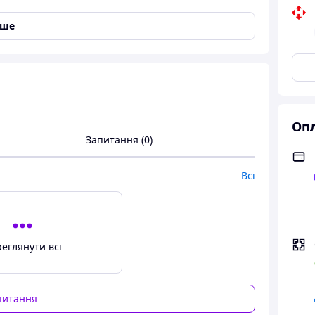
іше
Опл
Запитання (0)
Головоломка Румбокс з Підсвіткою
нижковий куточок, який переносить вас у
Всі
им небом. Це не просто декоративний елемент, а
еглянути всі
инань та таємниць.
 кімната, оживають у процесі збірки.
питання
чи повний комплект деталей, а не готове