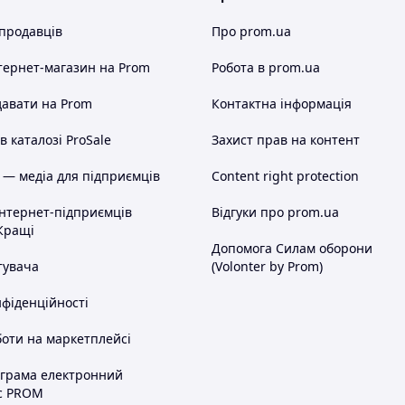
 продавців
Про prom.ua
тернет-магазин
на Prom
Робота в prom.ua
авати на Prom
Контактна інформація
 каталозі ProSale
Захист прав на контент
 — медіа для підприємців
Content right protection
інтернет-підприємців
Відгуки про prom.ua
Кращі
Допомога Силам оборони
тувача
(Volonter by Prom)
нфіденційності
оти на маркетплейсі
ограма електронний
с PROM