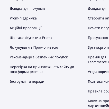
Довідка для покупців
Довідка для
Prom-підтримка
Створити ін
Акційні пропозиції
Почати прод
Що таке «Купити з Prom»
Просування в
Як купувати з Пром-оплатою
Sprava.prom
Рекомендації з безпечних покупок
Премія для 
Ecommerce.
Перевірка на приналежність сайту до
платформи prom.ua
Угода корис
Інструкції та поради
Політика ко
Правила роб
Бонусна пр
маркетплей