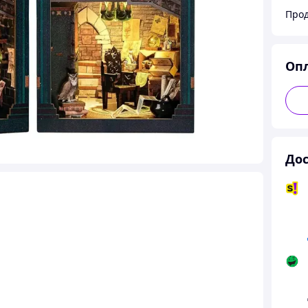
Оп
Дос