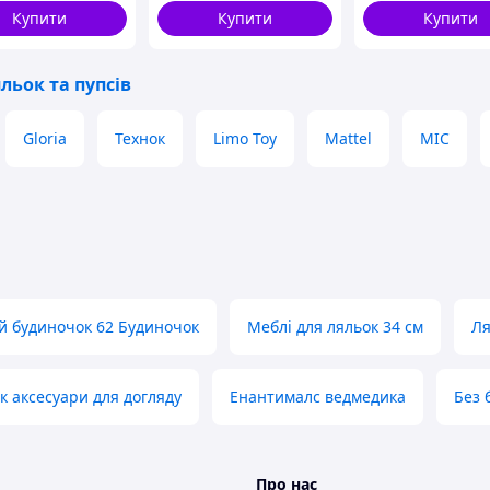
Купити
Купити
Купити
льок та пупсів
Gloria
Технок
Limo Toy
Mattel
MIC
й будиночок 62 Будиночок
Меблі для ляльок 34 см
Ля
к аксесуари для догляду
Енантималс ведмедика
Без 
Про нас