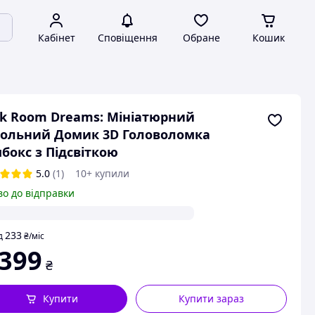
Кабінет
Сповіщення
Обране
Кошик
k Room Dreams: Мініатюрний
ольний Домик 3D Головоломка
бокс з Підсвіткою
5.0
(1)
10+ купили
во до відправки
233
д
₴
/міс
 399
₴
Купити
Купити зараз