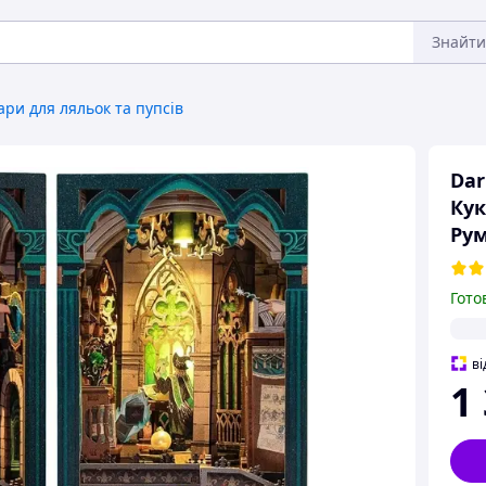
Знайти
ари для ляльок та пупсів
Dar
Кук
Рум
Гото
ві
1