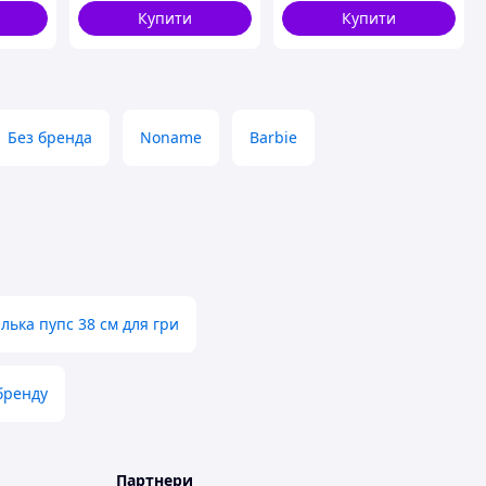
Купити
Купити
Без бренда
Noname
Barbie
лька пупс 38 см для гри
бренду
Партнери