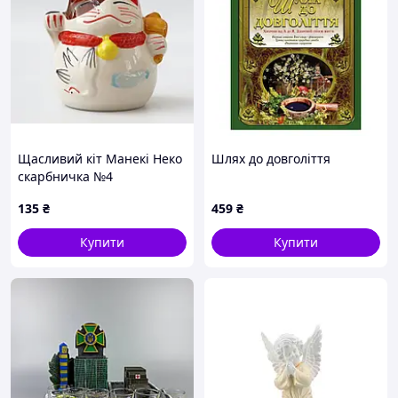
Щасливий кіт Манекі Неко
Шлях до довголіття
скарбничка №4
135
₴
459
₴
Купити
Купити