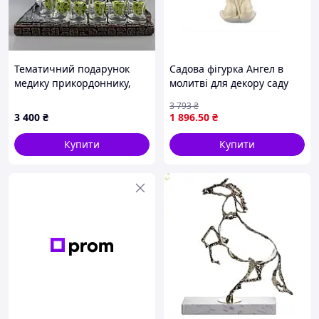
Тематичний подарунок
Садова фігурка Ангел в
медику прикордоннику,
молитві для декору саду
гіпсовий міні-бар "HMMWV
клумби тераси з полістоуну
3 793
₴
M1152" ручної роботи
28,5 см
3 400
₴
1 896
.50
₴
Купити
Купити