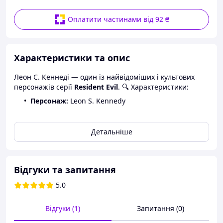
Оплатити частинами від 92 ₴
Характеристики та опис
Леон С. Кеннеді — один із найвідоміших і культових
персонажів серії
Resident Evil
.
🔍 Характеристики:
Персонаж:
Leon S. Kennedy
Франшиза:
Resident Evil
Тип:
Nendoroid (chibi)
Детальніше
Матеріал:
PVC / ABS
Висота:
~10 см
Відгуки та запитання
Комплектація
фігурка, підставка, змінні
5.0
елементи
Відгуки (1)
Запитання (0)