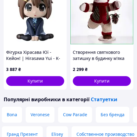
Фігурка Хірасава Юї -
Створення святкового
Кейон! | Hirasawa Yui - K-
затишку в будинку м'яка
On! Machibouke No Baai
текстильна фігурка
3 887
₴
2 299
₴
Сніговик для декору
інтер'єру 40х33х74 см
Купити
Купити
Популярні виробники
в категорії
Статуетки
Bona
Veronese
Cow Parade
Без бренда
Гранд Презент
Elisey
Собственное производство