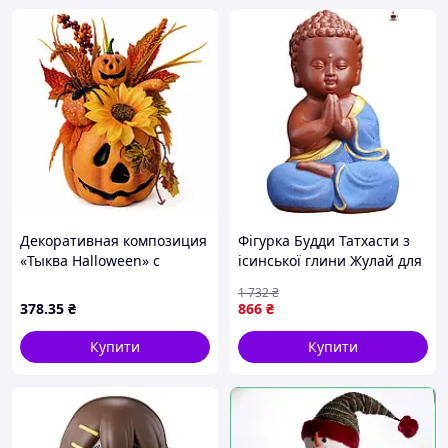
Декоративная композиция
Фігурка Будди Татхасти з
«Тыква Halloween» с
ісинської глини Жулай для
подсолнухом 29 см
чайної церемонії та
1 732
₴
колекції
378
.35
₴
866
₴
Купити
Купити