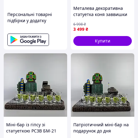
Металева декоративна
Персональні товарні
статуетка коня заввишки
підбірки у додатку
34 см для стильного
6 998
₴
інтер'єру HP-7-8
3 499
₴
Купити
Міні-бар із гіпсу зі
Патріотичний міні-бар на
статуеткою РСЗВ БМ-21
подарунок до дня
Град для прикордонника,
прикордонника, гіпсова