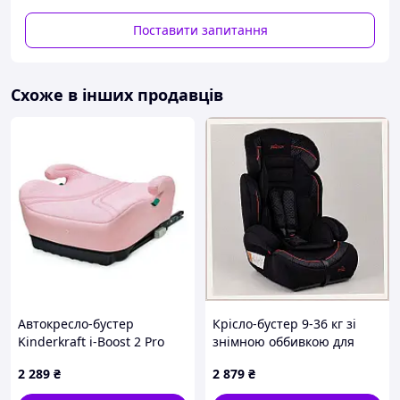
Поставити запитання
Характеристики:
Схоже в інших продавців
Колір: Light Gray (світло-сірий)
Регулювання підголівника: мультипозиційне
Ремені: 5-точкові
Тканина: меланж поліестр
Безпека: стандарт ECE R44/04
Розмір: 45×61×34 см
Вага: нетто — 7 кг, брутто — 8 кг
Розмір упаковки: 50×44×58 см
Автокресло-бустер
Крісло-бустер 9-36 кг зі
Kinderkraft i-Boost 2 Pro
знімною оббивкою для
Pink (KCIBOO02PNKPR00)
легкого прання
2 289
₴
2 879
₴
895XB1B492