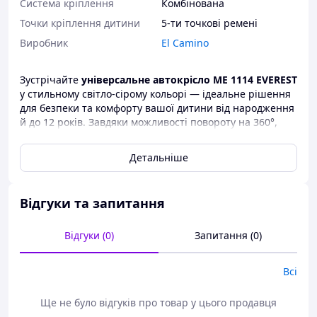
Система кріплення
Комбінована
Точки кріплення дитини
5-ти точкові ремені
Виробник
El Camino
Зустрічайте
універсальне автокрісло ME 1114 EVEREST
у стильному світло-сірому кольорі — ідеальне рішення
для безпеки та комфорту вашої дитини від народження
й до 12 років. Завдяки можливості повороту на 360°,
сучасній системі ISOFIX і 5-точковим ременям безпеки
це крісло створене для зручності як дитини, так і
Детальніше
батьків.
Відгуки та запитання
Основні переваги:
Відгуки (0)
Запитання (0)
Вікова група: від 0 до 12 років (0-36 кг)
Поворот на 360° — зручно посадити малюка
ISOFIX + Top Tether — надійне кріплення
Всі
4 положення нахилу спинки
М'який, дихаючий меланжевий поліестер
Ще не було відгуків про товар у цього продавця
Встановлення: обличчям уперед і назад