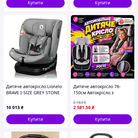
Купити
Купити
Дитяче автокрісло Lionelo
Дитяче автокрісло 76-
BRAVE I-SIZE GREY STONE
150см Автокрісло з
регулюванням до росту
5 163
₴
дитини Автокрісло групи
10 013
₴
2 581
.50
₴
1-2-3 Автомобільне крісло
універсальне
Купити
Купити