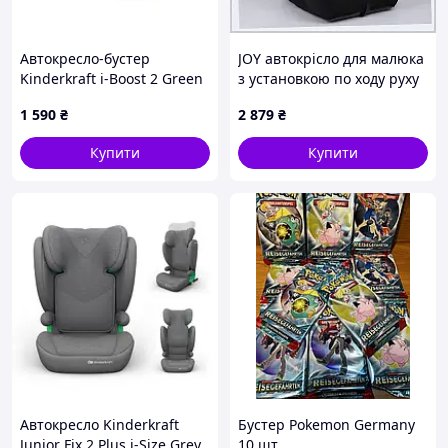
Автокресло-бустер
JOY автокрісло для малюка
Kinderkraft i-Boost 2 Green
з установкою по ходу руху
(KCIBOO02GRE0000)
260P7K37T7
1 590
₴
2 879
₴
Купити
Купити
Автокресло Kinderkraft
Бустер Pokemon Germany
Junior Fix 2 Plus i-Size Grey
10 шт