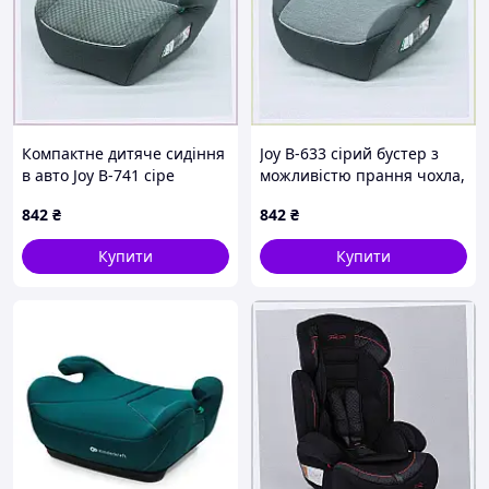
Компактне дитяче сидіння
Joy B-633 сірий бустер з
в авто Joy B-741 сіре
можливістю прання чохла,
90040A5T2T
9E00E40X54
842
₴
842
₴
Купити
Купити