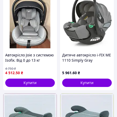
Автокрісло Joie з системою
Дитяче автокрісло i-FIX ME
Isofix. Від 0 до 13 кг
1110 Simply Gray
4 750
₴
4 512
.50
₴
5 961
.60
₴
Купити
Купити