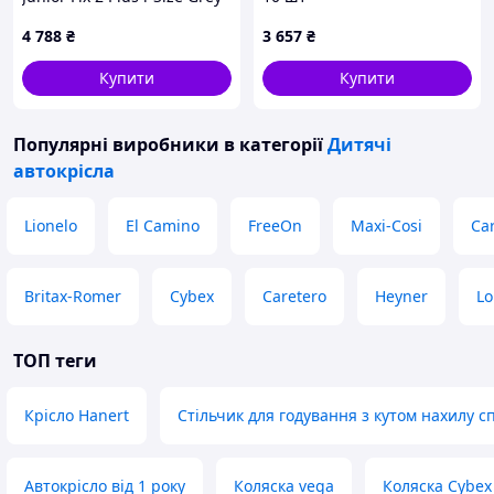
(KCJUFI20GRYPL0N)
4 788
₴
3 657
₴
Купити
Купити
Популярні виробники
в категорії
Дитячі
автокрісла
Lionelo
El Camino
FreeOn
Maxi-Cosi
Car
Britax-Romer
Cybex
Caretero
Heyner
Lo
ТОП теги
Крісло Hanert
Стільчик для годування з кутом нахилу с
Автокрісло від 1 року
Коляска vega
Коляска Cybex 