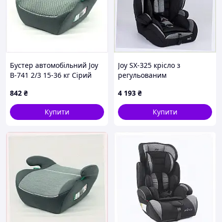
Бустер автомобільний Joy
Joy SX-325 крісло з
B-741 2/3 15-36 кг Сірий
регульованим
(181725), 90040P52C
підголівником 9-36 кг,
842
₴
4 193
₴
K9004057X
Купити
Купити