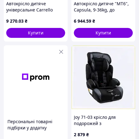
Автокрісла доступні у декількох кольорах: чорному,
Автокрісло дитяче
Автокрісло дитяче "MT6",
сірому, синьому, червоному, бежевому, коричневому.
універсальне Carrello
Capsula, 9-36kg, до
Meteorit+ CRL-17515
12років, синій, 771040
9 270
.03
₴
6 944
.59
₴
Marble Grey I-Size 40-150
см ISOFIX з поворотом та
Купити
Купити
опорною стійкою
Joy 71-03 крісло для
Персональні товарні
подорожей з
підбірки у додатку
регулюванням нахилу
2 879
₴
сидіння, 9004K050B