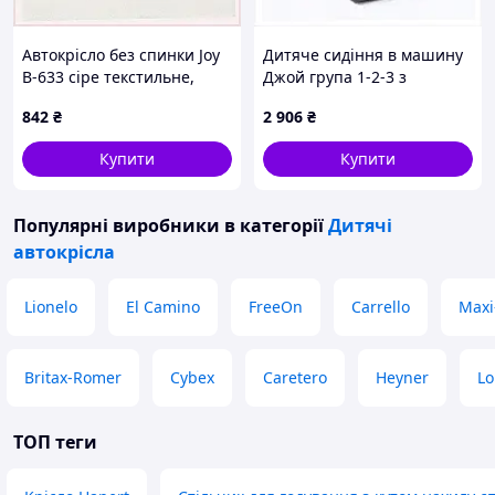
Автокрісло без спинки Joy
Дитяче сидіння в машину
B-633 сіре текстильне,
Джой група 1-2-3 з
9A0040E54
бустером, 8H95K1494
842
₴
2 906
₴
Купити
Купити
Популярні виробники
в категорії
Дитячі
автокрісла
Lionelo
El Camino
FreeOn
Carrello
Maxi
Britax-Romer
Cybex
Caretero
Heyner
Lo
ТОП теги