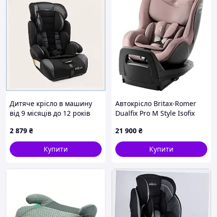
Дитяче крісло в машину
Автокрісло Britax-Romer
від 9 місяців до 12 років
Dualfix Pro M Style Isofix
чорне 9ET0040K50
рожевий (2000040893)
2 879
₴
21 900
₴
Купити
Купити