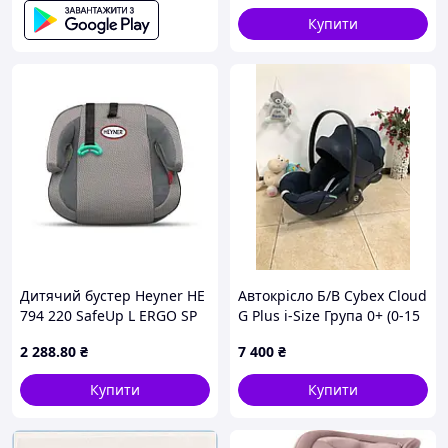
Купити
Дитячий бустер Heyner HE
Автокрісло Б/В Cybex Cloud
794 220 SafeUp L ERGO SP
G Plus i-Size Група 0+ (0-15
(II + III) Koala Grey
міс)
2 288
.80
₴
7 400
₴
Купити
Купити