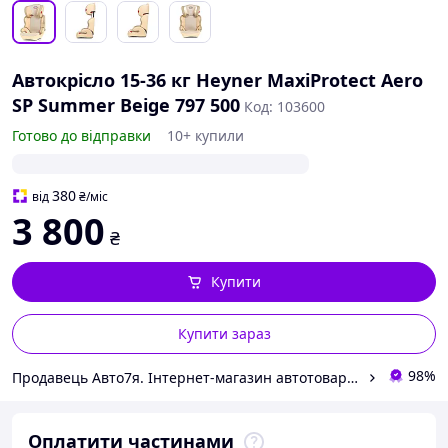
Автокрісло 15-36 кг Heyner MaxiProtect Aero
SP Summer Beige 797 500
Код: 103600
Готово до відправки
10+ купили
380
від
₴
/міс
3 800
₴
Купити
Купити зараз
98%
Продавець Авто7я. Інтернет-магазин автотоварів avto7ya.com.ua
Оплатити частинами