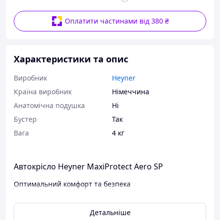
Оплатити частинами від 380 ₴
Характеристики та опис
Виробник
Heyner
Країна виробник
Німеччина
Анатомічна подушка
Ні
Бустер
Так
Вага
4 кг
Автокрісло Heyner MaxiProtect Aero SP
Оптимальний комфорт та безпека
ХАРАКТЕРИСТИКИ:
Детальніше
Heyner MaxiProtect Aero SP – легке, безпечне та надійне