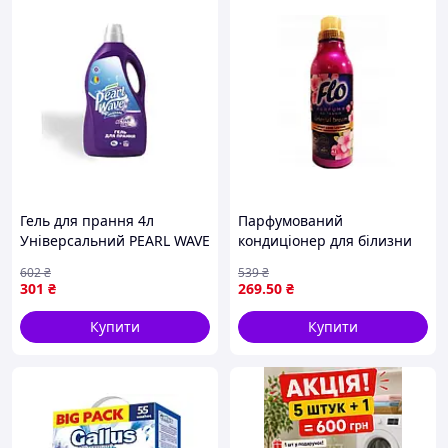
Гель для прання 4л
Парфумований
Універсальний PEARL WAVE
кондиціонер для білизни
ТМPEARL WAVE
Oriental Dream 750мл ТМ
602
₴
539
₴
FLO "Lv"
301
₴
269
.50
₴
Купити
Купити