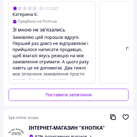
свіжості.
05.12.2025
Переваги:
Катерина К.
Формула 2в1 — пральний порошок +
Придбано на Prom.ua
плямовивідник.
Зі мною не зв'язались
Для білих і кольорових речей.
Замовляю цей порошок вдруге.
Видаляє навіть складні плями.
Перший раз довго не відправляли і
Містить активний кисень і ферменти.
Пере
прийшлося написати продавцю,
Зберігає структуру волокон і насиченість
щоб взагалі якусь реакцію на моє
кольорів.
замовлення отримати. А цього разу
Ефективний при температурі від 30 °C.
навіть це не допомогає. Два тижні
Без фосфатів і хлору.
моє оплачене замовлення просто
Легко виполіскується, не залишає порошкових
висить без руху, а на моє
залишків.
повідомлення ніхто не відповідає. Не
Приємний, свіжий аромат після прання.
рекомендую, купуйте у інших
Концентрована формула забезпечує економне
Поставити запитання
продавців.
використання.
Переваги
Порошок гарний
Був online:
вчора
ІНТЕРНЕТ-МАГАЗИН "КНОПКА"
97% позитивних відгуків