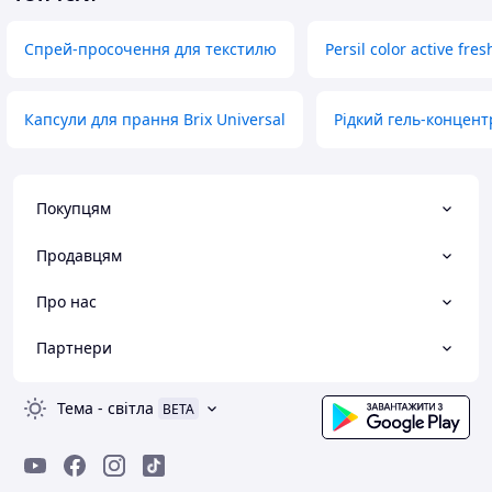
Спрей-просочення для текстилю
Persil color active fre
Капсули для прання Brix Universal
Рідкий гель-концент
Покупцям
Продавцям
Про нас
Партнери
Тема
-
світла
BETA