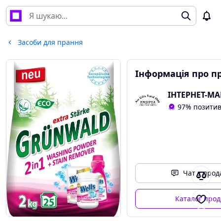
Засоби для прання
Інформація про п
97% позитив
Чат з про
Каталог про