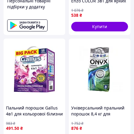
Персональні товарні
Enzo COLOR 3в1 для ярких
підбірки у додатку
тканей с ароматом
1 076
₴
свежести и защитой
538
₴
волокон
Купити
Пальний порошок Gallus
Універсальний пральний
4в1 для кольорової білизни
порошок 8,4 кг для
3,05 кг з активними
ручного та автоматичного
983
₴
1 752
₴
ферментами для глибокого
прання Professional ТМ
491
.50
₴
876
₴
очищення
Onyx