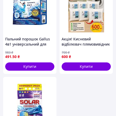
Пальний порошок Gallus
Акція! Кисневий
4в1 універсальний для
відбілювач плямовивідник
прання білизни з
«Чудо порошок» 1 кг набір
983
₴
700
₴
ферментами 3 05 кг без
5+1, 6 кг, для білих і
491
.50
₴
600
₴
фосфатів
кольорових речей
Купити
Купити