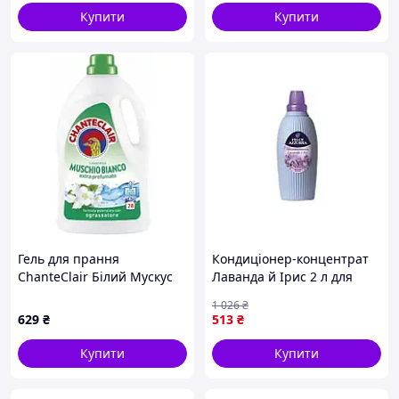
Купити
Купити
Гель для прання
Кондиціонер-концентрат
ChanteClair Білий Мускус
Лаванда й Ірис 2 л для
1.26 л
прання й догляду за
1 026
₴
одягом з ароматом
629
₴
513
₴
свіжості
Купити
Купити