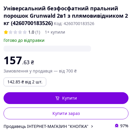
Універсальний безфосфатний пральний
порошок Grunwald 2в1 з плямовивідником 2
кг (4260700183526)
Код: 4260700183526
1.0
(1)
1+ купили
Готово до відправки
157
.63
₴
Замовлення у продавця — від 700 ₴
142.85
₴
від 2 шт.
Купити
Купити зараз
97%
Продавець ІНТЕРНЕТ-МАГАЗИН "КНОПКА"