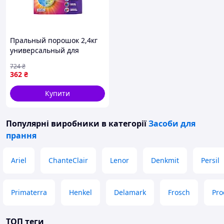
Пральный порошок 2,4кг
универсальный для
ручной и автоматической
724
₴
стирки эффективный для
362
₴
белых и цветных тканей
Купити
Популярні виробники
в категорії
Засоби для
прання
Ariel
ChanteClair
Lenor
Denkmit
Persil
Primaterra
Henkel
Delamark
Frosch
Pro
ТОП теги