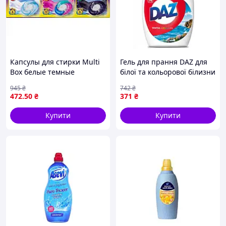
Капсулы для стирки Multi
Гель для прання DAZ для
Box белые темные
білої та кольорової білизни
универсальные для
зі свіжим ароматом, 2.442
945
₴
742
₴
эффективного удаления
л
472
.50
₴
371
₴
загрязнений и сохранения
цвета
Купити
Купити