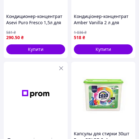
Кондиционер-концентрат
Кондиціонер-концентрат
Asevi Puro Fresco 1,5л для
Amber Vanilla 2 л для
стирки одежды с
прання з ароматом ванілі
581
₴
1 036
₴
длительной свежестью и
для м'якості та свіжості
290
.50
₴
518
₴
мягкостью
білизни
Купити
Купити
Капсулы для стирки 30шт