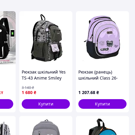
Рюкзак шкільний Yes
Рюкзак (ранець)
TS-43 Anime Smiley
шкільний Class 26-
47 см
World (559988)
8801-4C 37*29*17см
3 140
₴
й
кт
1 680
₴
1 207
.68
₴
рюкзак
Купити
Купити
й