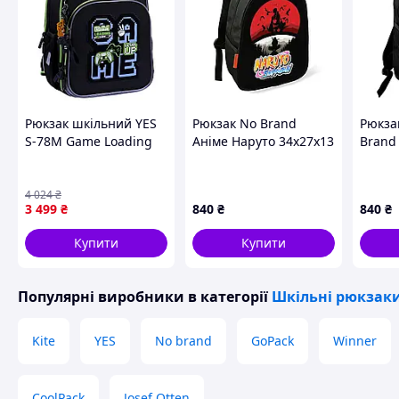
Рюкзак шкільний YES
Рюкзак No Brand
Рюкза
S-78M Game Loading
Аніме Наруто 34х27х13
Brand 
38х29х17 см Чорний
см Різнобарвний
36x27
(550229)
(02363) D15-2025
(4399)
4 024
₴
3 499
₴
840
₴
840
₴
Купити
Купити
Популярні виробники
в категорії
Шкільні рюкзаки
Kite
YES
No brand
GoPack
Winner
CoolPack
Josef Otten