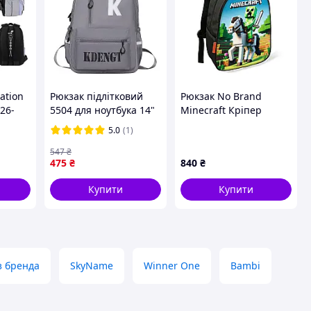
ation
Рюкзак підлітковий
Рюкзак No Brand
26-
5504 для ноутбука 14"
Minecraft Кріпер
водонепроникний 2
34х27х13 см
5.0
(1)
відділення 20-35 л
Різнобарвний (02443)
Gray Wr "Wr"
D15-2025
547
₴
475
₴
840
₴
Купити
Купити
з бренда
SkyName
Winner One
Bambi