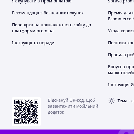
Як купувати з Пром-оплатою
Sprava.prom
Рекомендації з безпечних покупок
Премія для 
Ecommerce.
Перевірка на приналежність сайту до
платформи prom.ua
Угода корис
Інструкції та поради
Політика ко
Правила роб
Бонусна пр
маркетплей
Інструкція G
Відскануй QR-код, щоб
Тема
-
с
завантажити мобільний
додаток