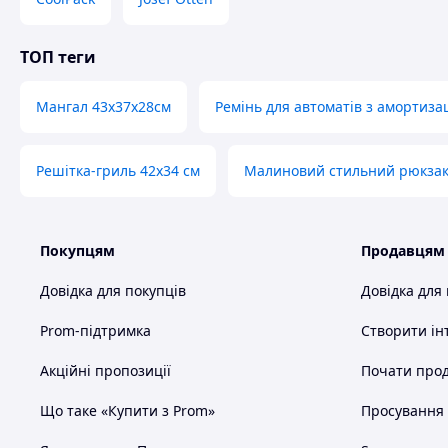
ТОП теги
Мангал 43х37х28см
Ремінь для автоматів з амортиза
Решітка-гриль 42х34 см
Малиновий стильний рюкза
Покупцям
Продавцям
Довідка для покупців
Довідка для
Prom-підтримка
Створити ін
Акційні пропозиції
Почати прод
Що таке «Купити з Prom»
Просування в