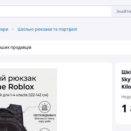
Знайти
уари
Шкільні рюкзаки та портфелі
інших продавців
Шк
Sky
Kil
Недо
1