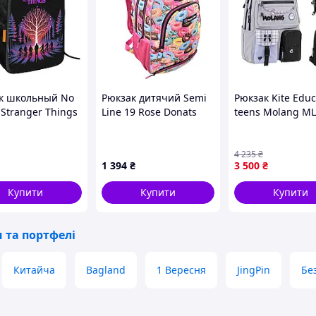
к школьный No
Рюкзак дитячий Semi
Рюкзак Kite Educ
Stranger Things
Line 19 Rose Donats
teens Molang ML
x13 см Черный
Print (J4674-4)
2587M
 D15-2026
4 235
₴
1 394
₴
3 500
₴
Купити
Купити
Купити
 та портфелі
Китайча
Bagland
1 Вересня
JingPin
Бе