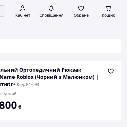
Кабінет
Сповіщення
Обране
Кошик
ільний Ортопедичний Рюкзак
Name Roblox (Чорний з Малюнком) ||
ometr+
Код: R1-093
ступний
 800
₴