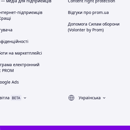
 — медіа для підприємців
Content right protection
інтернет-підприємців
Відгуки про prom.ua
Кращі
Допомога Силам оборони
тувача
(Volonter by Prom)
нфіденційності
оти на маркетплейсі
ограма електронний
с PROM
oogle Ads
вітла
Українська
BETA