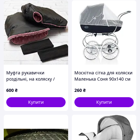
Муфта рукавички
Москітна сітка для коляски
роздільні, на коляску /
Маленька Соня 90х140 см
санки, універсальна, для
Білий 180032
600
₴
260
₴
рук, розовий плюш (колір -
чорний) Код/Артикул
Купити
Купити
100177