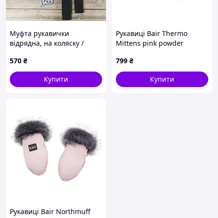
Муфта рукавички
Рукавиці Bair Thermo
відрядна, на коляску /
Mittens pink powder
санки, для рук, темно-
рожевий
570
₴
799
₴
сірий фліс, іменна Данька
(колір - сірий) Код/Артикул
Купити
Купити
100123
Рукавиці Bair Northmuff