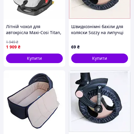
Літній чохол для
Швидкознімні бахіли для
автокрісла Maxi-Cosi Titan,
коляски Sozzy на липучці
Titan Plus Light Gray
чорні, E663B1911E
1 949
₴
(8249790110)
1 909
₴
69
₴
Купити
Купити