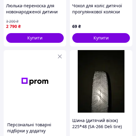
Люлька-переноска для
Чохол для коліс дитячої
новонародженої дитини
прогулянкової коляски
Chicco Sacca Transporter
Соззі 6C6PM31911
3 200
₴
(963973974)
2 790
₴
69
₴
Купити
Купити
Шина (дитячий візок)
Персональні товарні
225*48 (SA-266 Deli tire)
підбірки у додатку
LTK, TM-S-6413