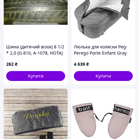
Шина (дитячий візок) 8 1/2
Люлька для коляски Peg-
* 2,0 (G-810, A-1078, HOTA)
Perego Porte-Enfant Gray
LTK, TM-S-6397
(IN06000062GL53)
262
₴
4 639
₴
Купити
Купити