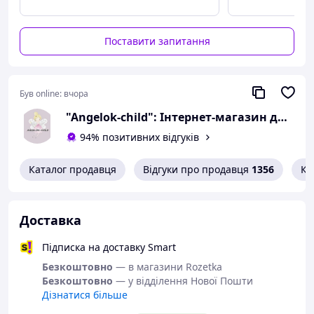
Поставити запитання
Був online:
вчора
"Angelok-child": Інтернет-магазин дитячих товарів. Зимові комбінезони. Зимові конверти в коляску
94% позитивних відгуків
Каталог продавця
Відгуки про продавця
1356
Ко
Доставка
Підписка на доставку Smart
Безкоштовно
— в магазини Rozetka
Безкоштовно
— у відділення Нової Пошти
Дізнатися більше