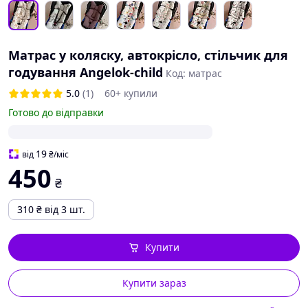
Матрас у коляску, автокрісло, стільчик для
годування Angelok-child
Код: матрас
5.0
(1)
60+ купили
Готово до відправки
19
від
₴
/міс
450
₴
310
₴
від 3 шт.
Купити
Купити зараз