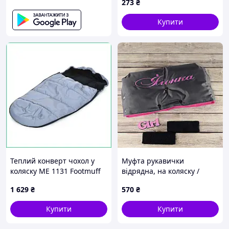
273
₴
Купити
Теплий конверт чохол у
Муфта рукавички
коляску ME 1131 Footmuff
відрядна, на коляску /
Plus флісовий
санки, для рук, рожевий
1 629
₴
570
₴
водонепроникний
фліс, іменна Ілонка (колір -
універсальний з сумкою
сірий) Код/Артикул 100117
Купити
Купити