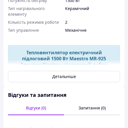
Потужність обігріву
1500 Вт
Тип нагрівального
Керамічний
елементу
Кількість режимів роботи
2
Тип управління
Механічне
Тепловентилятор електричний
підлоговий 1500 Вт Maestro MR-925
Електрообігрівач підлоговий дуйка
Детальніше
Телефонуйте/пишіть у будь-який час, наш
менеджер із радістю відповість на всі Ваші
питання :)
Відгуки та запитання
Відсилання посилок відбувається
Відгуки (0)
Запитання (0)
впродовж 1-3 днів, всі товари перед
відправленням уважно перевіряються,
просимо всіх наших клієнтів добре
перевіряти товари на пошті під час