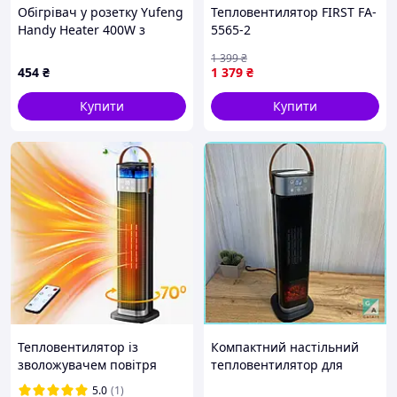
Обігрівач у розетку Yufeng
Тепловентилятор FIRST FA-
Handy Heater 400W з
5565-2
дисплеєм, 8746BK930
1 399
₴
454
₴
1 379
₴
Купити
Купити
Тепловентилятор із
Компактний настільний
зволожувачем повітря
тепловентилятор для
1500 Вт, HQN218-28QD
ефективного обігріву
5.0
(1)