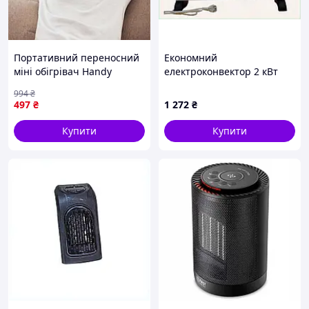
Портативний переносний
Економний
міні обігрівач Handy
електроконвектор 2 кВт
Heater AW-30
для обігріву дачі,
994
₴
856012A8A
497
₴
1 272
₴
Купити
Купити