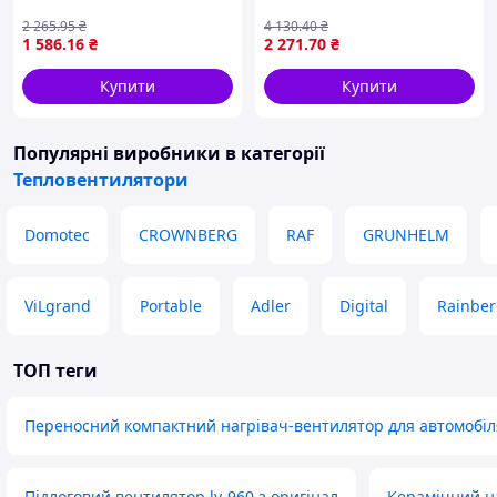
повітря в оселі або
офісному приміщенні Гал1
2 265
.95
₴
4 130
.40
₴
1 586
.16
₴
2 271
.70
₴
Купити
Купити
Популярні виробники
в категорії
Тепловентилятори
Domotec
CROWNBERG
RAF
GRUNHELM
ViLgrand
Portable
Adler
Digital
Rainbe
ТОП теги
Переносний компактний нагрівач-вентилятор для автомобіл
Підлоговий вентилятор ly-960 з оригінал
Керамічний н