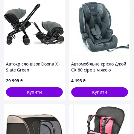
Автокрісло-візок Doona X -
Автомобільне крісло Джой
Slate Green
СХ-80 сіре з м'якою
вкладкою та Ізофікс,
29 999
₴
4 193
₴
K90T04055
Купити
Купити