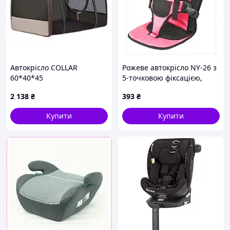
Автокрісло COLLAR
Рожеве автокрісло NY-26 з
60*40*45
5-точковою фіксацією,
4239T42H7E
2 138
₴
393
₴
Купити
Купити