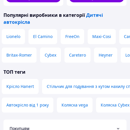
Популярні виробники
в категорії
Дитячі
автокрісла
Умови доставки
Lionelo
El Camino
FreeOn
Maxi-Cosi
Car
УкрПошта
Britax-Romer
Cybex
Caretero
Heyner
Lo
Точка видачі Rozetka
Нова пошта
ТОП теги
Умови оплати
Крісло Hanert
Стільчик для годування з кутом нахилу с
Наложений платіж!
Передплата на картку!
Автокрісло від 1 року
Коляска vega
Коляска Cybex 
Оплата на розрахунковий
рахунок!
безпечна покупка
(ПромОплата, Олх доставка)
Покупцям