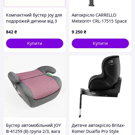
Компактний бустер Joy для
Автокрісло CARRELLO
подорожей дитини від 3
Meteorit+ CRL-17515 Space
років 90A0P4P054
Black i-Size 40-150см
842
₴
9 250
₴
ISOFIX, поворот,
опор.стійка /1/
Купити
Купити
Бустер автомобільний JOY
Дитяче автокрісло Britax-
B-41259 (8) група 2/3, вага
Romer Dualfix Pro Style