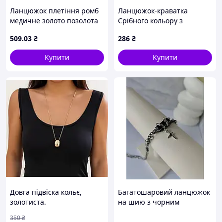
Ланцюжок плетіння ромб
Ланцюжок-краватка
медичне золото позолота
Срібного кольору з
18К, довжина 50 см
підвісками, регулююча
509
.03
₴
286
₴
ширина 5 мм
довжина 50+5см, Stainless
Steel
Купити
Купити
Довга підвіска кольє,
Багатошаровий ланцюжок
золотиста.
на шию з чорним
кристалом та хрестиком у
350
₴
стилі Панк / Готика,