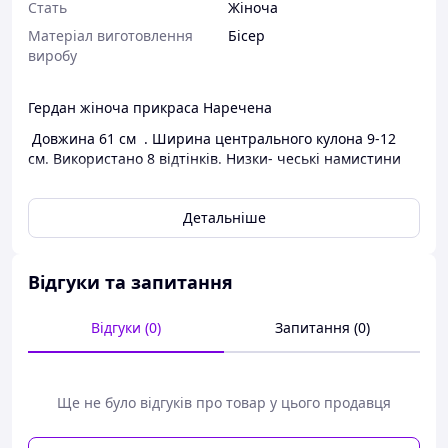
Стать
Жіноча
Матеріал виготовлення
Бісер
виробу
Гердан жіноча прикраса Наречена
Довжина 61 см . Ширина центрального кулона 9-12
см. Використано 8 відтінків. Низки- чеські намистини
автор схеми Ірина Лавришин
Детальніше
Гердан – це традиційне прикраса, яку плели в Україні з
бісеру. Поза всяких сумнівів це народне прикраса
відмінно доповнює національний український костюм.
Оскільки зараз модно поєднувати етнічні елементи з
Відгуки та запитання
повсякденним одягом, гердан затребуваний серед
молоді, він прекрасно гармонує з сучасними нарядами.
Відгуки (0)
Запитання (0)
Ще не було відгуків про товар у цього продавця