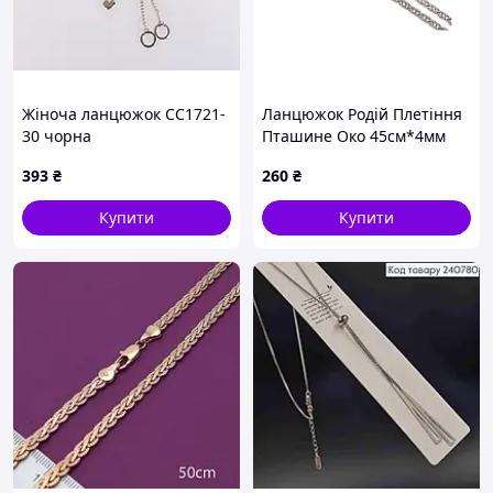
Жіноча ланцюжок CC1721-
Ланцюжок Родій Плетіння
30 чорна
Пташине Око 45см*4мм
301856 ТМ XUPING
393
₴
260
₴
Купити
Купити