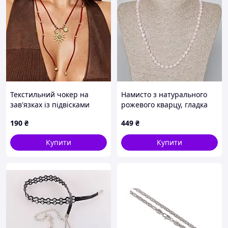
Текстильний чокер на
Намисто з натурального
зав'язках із підвісками
рожевого кварцу, гладка
червоний (80r059)
кулька 6.5 мм, довжина 47-
190
₴
449
₴
49 см
Купити
Купити