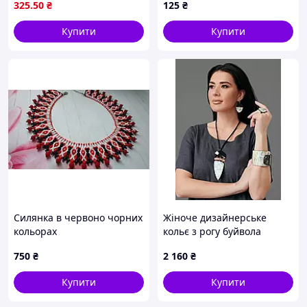
325
.50
₴
125
₴
сріблясте кольє-чокер
Купити
Купити
Силянка в червоно чорних
Жіноче дизайнерське
кольорах
кольє з рогу буйвола
ручної роботи INDIRA
750
₴
2 160
₴
MKIN030836
Купити
Купити