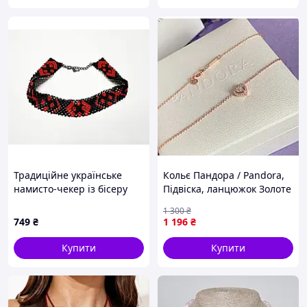
Традиційне українське
Кольє Пандора / Pandora,
намисто-чекер із бісеру
Підвіска, ланцюжок Золоте
HatynkaUA Necklace 29 см
Серце, Пандора , цепочка
1 300
₴
Black-Red (SUN999_57)
на шию жіноча
749
₴
1 196
₴
Купити
Купити