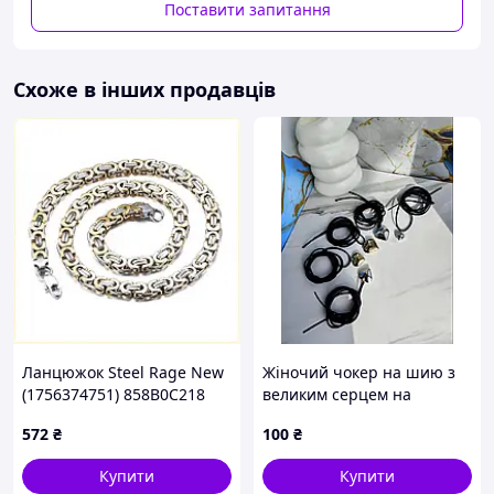
Поставити запитання
Схоже в інших продавців
Ланцюжок Steel Rage New
Жіночий чокер на шию з
(1756374751) 858B0C218
великим серцем на
довгому шнурку, стильний
572
₴
100
₴
трендовий кулон серце
золото / срібло
Купити
Купити