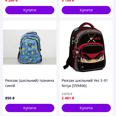
4 260
₴
3 199
₴
Купити
Купити
Рюкзак (шкільний) тканина
Рюкзак шкільний Yes S-91
синій
Ninja (559406)
40x30x20см/24л/0.5кг/My
2 675
₴
bag 0253
850
₴
2 461
₴
Купити
Купити