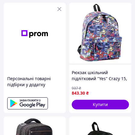
Рюкзак шкільний
Персональні товарні
підлітковий "Yes" Crazy 15,
підбірки у додатку
р. 31*41*14 см
937
₴
843
.30
₴
Купити