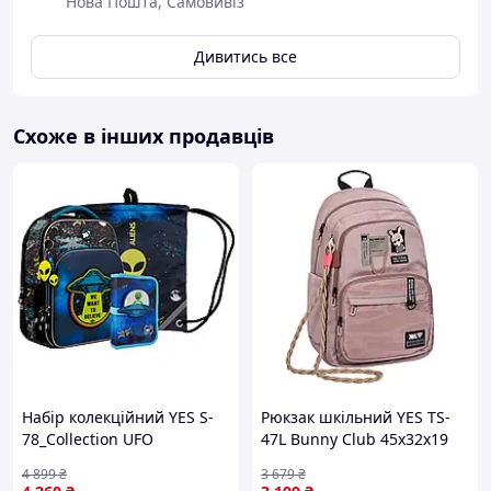
Нова Пошта, Самовивіз
Дивитись все
Схоже в інших продавців
Набір колекційний YES S-
Рюкзак шкільний YES TS-
78_Collection UFO
47L Bunny Club 45х32х19
см Рожевий (550366)
4 899
₴
3 679
₴