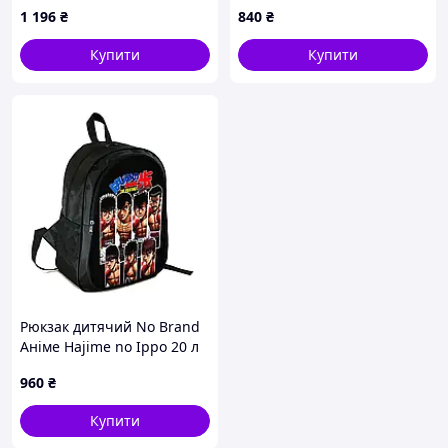
335L-2
36x27x13 см Черный (4728)
1 196
₴
840
₴
D15-2026
Купити
Купити
Рюкзак дитячий No Brand
Аніме Hajime no Ippo 20 л
Різнобарвний (4105) D15-
960
₴
2026
Купити