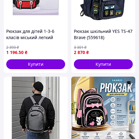
Рюкзак для дітей 1-3-6
Рюкзак шкільний YES TS-47
класів міський легкий
Brave (559618)
водонепроникний для
2 393
₴
3 301
₴
школи та прогулянок
1 196
.50
₴
2 870
₴
Купити
Купити