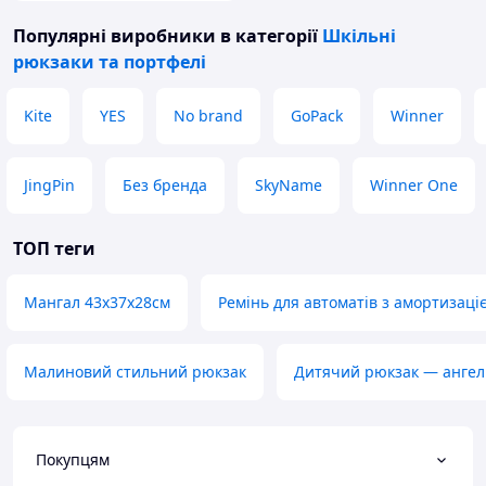
Популярні виробники
в категорії
Шкільні
рюкзаки та портфелі
Kite
YES
No brand
GoPack
Winner
JingPin
Без бренда
SkyName
Winner One
ТОП теги
Мангал 43х37х28см
Ремінь для автоматів з амортизаці
Малиновий стильний рюкзак
Дитячий рюкзак — ангел
Покупцям