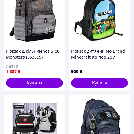
Рюкзак шкільний Yes S-88
Рюкзак дитячий No Brand
Monsters (553859)
Minecraft Кріпер 20 л
Доступний
Різнобарвний (4164) D14-
2 051
₴
2026
1 887
₴
960
₴
Купити
Купити