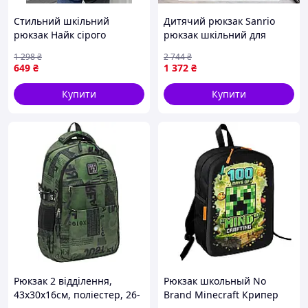
Стильний шкільний
Дитячий рюкзак Sanrio
рюкзак Найк сірого
рюкзак шкільний для
кольору для хлопчика
дівчинки об'ємом 27 л
1 298
₴
2 744
₴
старшого віку,
рюкзак на кожен день
649
₴
1 372
₴
Універсальний, чоловічий
шкільний та ігровий
сірий рюкзак
дитячий рюкзак
Купити
Купити
Рюкзак 2 відділення,
Рюкзак школьный No
43x30x16см, поліестер, 26-
Brand Minecraft Крипер