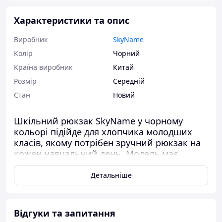
Характеристики та опис
Виробник
SkyName
Колір
Чорний
Країна виробник
Китай
Розмір
Середній
Стан
Новий
Шкільний рюкзак SkyName у чорному
кольорі підійде для хлопчика молодших
класів, якому потрібен зручний рюкзак на
кожен навчальний день. Модель має
вертикальний формат, тримає форму
завдяки каркасній конструкції та допомагає
Детальніше
акуратно розмістити шкільні речі без
зайвого безладу.
Відгуки та запитання