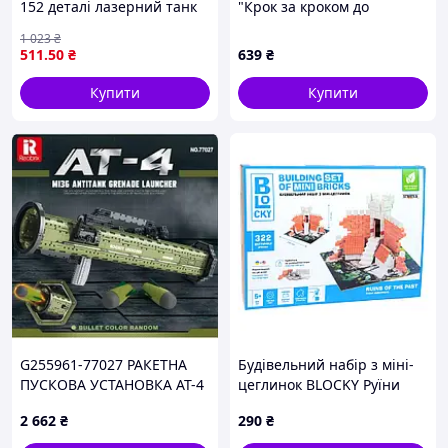
152 деталі лазерний танк
"Крок за кроком до
для дітей від 4 до 10 років
мовлення" PECS-7828, 32
1 023
₴
розвиває уяву та моторику
картки
511
.50
₴
639
₴
Купити
Купити
G255961-77027 РАКЕТНА
Будівельний набір з міні-
ПУСКОВА УСТАНОВКА АТ-4
цеглинок BLOCKY Руїни
КОНСТРУКТОР (1748 ШТ.
минулого 31016, 322
2 662
₴
290
₴
ДЕТАЛЕЙ)
цеглинки