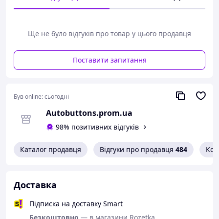
На відміну від простих іграшкових танків - танк
конструктор можна модернізувати також із деталей
іншого військового набору
Ще не було відгуків про товар у цього продавця
Детальна ілюстрована інструкція, зрозуміла для дітей,
йде в комплекті
Поставити запитання
Характеристики:
Виробник: Sluban
Країна: Китай
Був online:
сьогодні
Матеріал: якісний ABC пластик
Autobuttons.prom.ua
Кількість деталей: 524 шт.
Рекомендований вік: від 6 років.
98% позитивних відгуків
Кількість міні фігурок: 3 шт.
Розмір упакування: 43 x 29 x 7 см
Каталог продавця
Відгуки про продавця
484
Кон
Доставка
Підписка на доставку Smart
Безкоштовно
— в магазини Rozetka