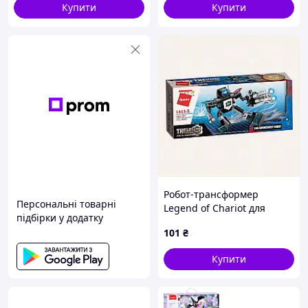
Купити
Купити
Робот-трансформер
Персональні товарні
Legend of Chariot для
підбірки у додатку
хлопчика від 6 років
101
₴
76XX24C492
Купити