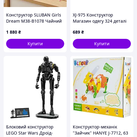
Конструктор SLUBAN Girls
XJ-975 Конструктор
Dream M38-B1078 Чайний
Магазин одягу 324 деталі
будинок (981 деталь)
1 880
₴
689
₴
Купити
Купити
Блоковий конструктор
Конструктор-механік
LEGO Star Wars Дроїд-
"Зайчик" HANYE J-7712, 63