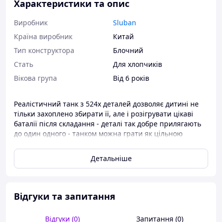
Характеристики та опис
Виробник
Sluban
Країна виробник
Китай
Тип конструктора
Блочний
Стать
Для хлопчиків
Вікова група
Від 6 років
Реалістичний танк з 524х деталей дозволяє дитині не
тільки захоплено збирати її, але і розігрувати цікаві
баталії після складання - деталі так добре прилягають
до один одного - танком можна грати як цільною
іграшкою. Троє німецьких солдатів та кущі для
маскування також йдуть у наборі
Детальніше
Купуючи конструктор танк - ви отримуєте 2в1 -
конструктор для дрібної моторики рук та ефектний танк
у камуфляжному забарвленні із сучасним дизайном та
Відгуки та запитання
потужним озброєнням. У військової машини масивна
нижня платформа та гусенична система ходу. Танк
оснащений броньовою вежею з рухомим дулом.
Відгуки (0)
Запитання (0)