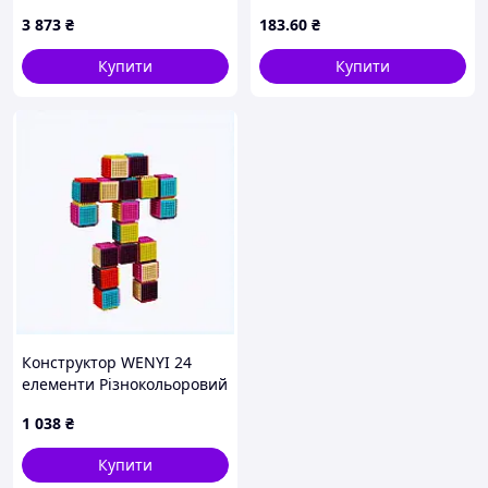
охоронець K-2SO (75434)
елементи
3 873
₴
183
.60
₴
Купити
Купити
Конструктор WENYI 24
елементи Різнокольоровий
(155441) 87BC46988
1 038
₴
Купити