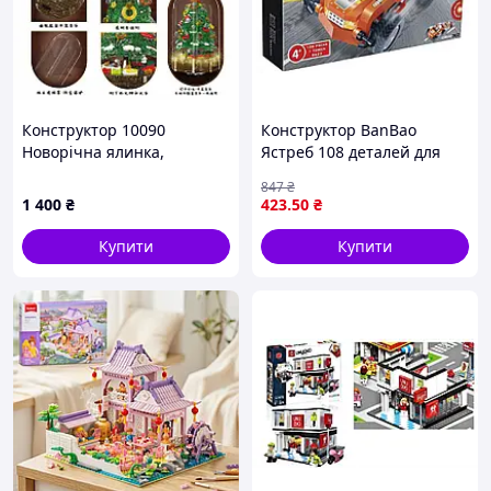
Конструктор 10090
Конструктор BanBao
Новорічна ялинка,
Ястреб 108 деталей для
688дет.,крутитися,бат.,світло,звук,в
детей развивающая
847
₴
коробці (15*15*25см)
игрушка для творчества и
1 400
₴
423
.50
₴
логического мышления
Купити
Купити