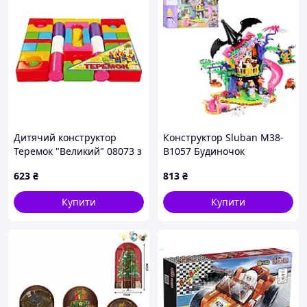
Дитячий конструктор
Конструктор Sluban M38-
Теремок "Великий" 08073 з
B1057 Будиночок
блоків
чарівниці 435 деталей
623
₴
813
₴
Купити
Купити