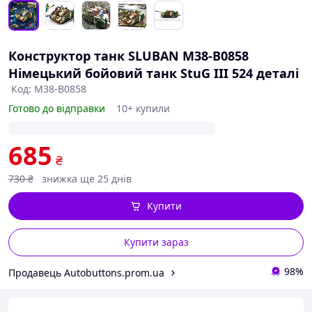
Конструктор танк SLUBAN М38-В0858
Німецький бойовий танк StuG III 524 деталі
Код: M38-B0858
Готово до відправки
10+ купили
685
₴
730
₴
знижка ще 25 днів
Купити
Купити зараз
98%
Продавець Autobuttons.prom.ua