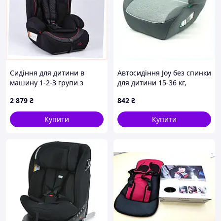
Сидіння для дитини в
Автосидіння Joy без спинки
машину 1-2-3 групи з
для дитини 15-36 кг,
бустером 2в1, 8TT951492
90H040P5K4
2 879
₴
842
₴
Купити
Купити