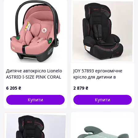
Дитяче автокрісло Lionelo
JOY 57893 ергономічне
ASTRID I-SIZE PINK CORAL
крісло для дитини в
машину, X2T6073C77
6 205
₴
2 879
₴
Купити
Купити