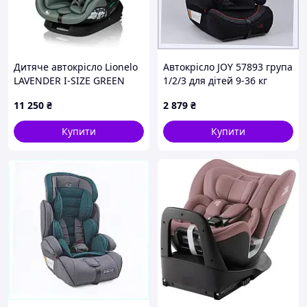
Дитяче автокрісло Lionelo
Автокрісло JOY 57893 група
LAVENDER I-SIZE GREEN
1/2/3 для дітей 9-36 кг
PISTACHIO
Black/Red 260AC7377
11 250
₴
2 879
₴
Купити
Купити