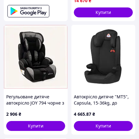
14 670
₴
Купити
Регульоване дитяче
Автокрісло дитяче "MT5",
автокрісло JOY 794 чорне з
Capsula, 15-36kg, до
сірим, 8951EX494
12років, чорний, 772010
2 906
₴
4 665
.87
₴
Купити
Купити