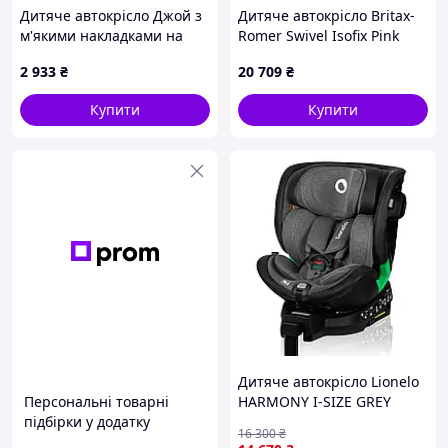
Дитяче автокрісло Джой з
Дитяче автокрісло Britax-
м'якими накладками на
Romer Swivel Isofix Pink
ремені K8C9A51495
(2000039701)
2 933
₴
20 709
₴
Купити
Купити
Дитяче автокрісло Lionelo
Персональні товарні
HARMONY I-SIZE GREY
підбірки у додатку
GRAPHITE LEATHER
16 300
₴