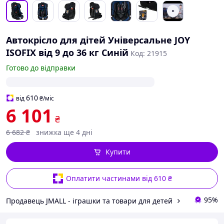
Автокрісло для дітей Універсальне JOY
ISOFIX від 9 до 36 кг Синій
Код: 21915
Готово до відправки
610
від
₴
/міс
6 101
₴
6 682
₴
знижка ще 4 дні
Купити
Оплатити частинами від 610 ₴
95%
Продавець JMALL - іграшки та товари для детей