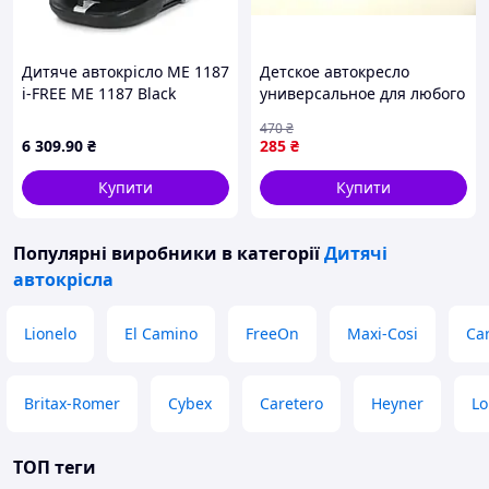
Дитяче автокрісло ME 1187
Детское автокресло
i-FREE ME 1187 Black
универсальное для любого
автомобиля (пр-во
470
₴
Тайвань) ТМ
6 309
.90
₴
285
₴
Купити
Купити
Популярні виробники
в категорії
Дитячі
автокрісла
Lionelo
El Camino
FreeOn
Maxi-Cosi
Car
Britax-Romer
Cybex
Caretero
Heyner
Lo
ТОП теги