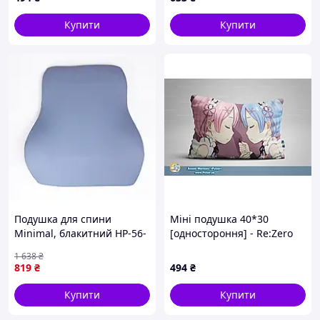
(1100г) (чохол стьоганий)
(зіп-пакет)
Купити
Купити
Подушка для спини
Міні подушка 40*30
Minimal, блакитний HP-56-
[одностороння] - Re:Zero
25BL (LG-HP-56-25BL)
tape 5
1 638
₴
819
₴
494
₴
Купити
Купити