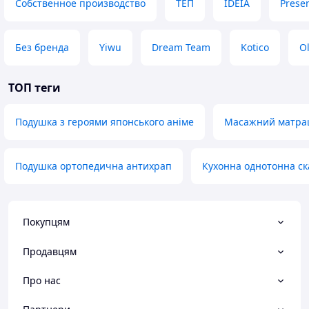
Собственное производство
ТЕП
IDEIA
Presen
Без бренда
Yiwu
Dream Team
Kotico
Ol
ТОП теги
Подушка з героями японського аніме
Масажний матрац 
Подушка ортопедична антихрап
Кухонна однотонна ск
Покупцям
Продавцям
Про нас