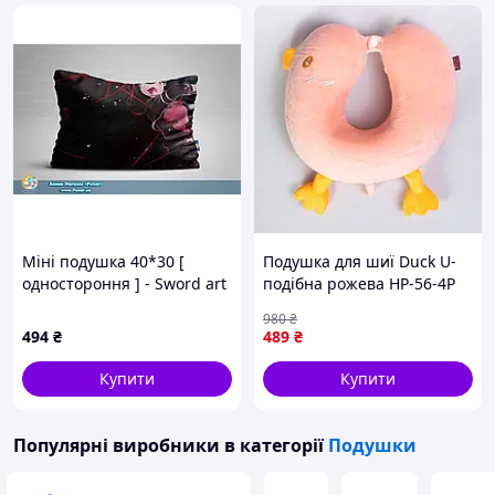
Міні подушка 40*30 [
Подушка для шиї Duck U-
одностороння ] - Sword art
подібна рожева HP-56-4P
Online tape 8
980
₴
494
₴
489
₴
Купити
Купити
Популярні виробники
в категорії
Подушки