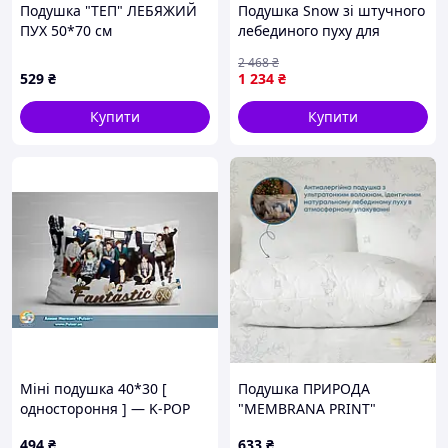
Подушка "ТЕП" ЛЕБЯЖИЙ
Подушка Snow зі штучного
ПУХ 50*70 см
лебединого пуху для
(металізований друк -
комфортного сну з
2 468
₴
квадрат)
італійським батистом біла
529
₴
1 234
₴
Купити
Купити
Міні подушка 40*30 [
Подушка ПРИРОДА
одностороння ] — K-POP
"MEMBRANA PRINT"
Theme tape 05
HARMONY SOFT 70*70 см
494
₴
633
₴