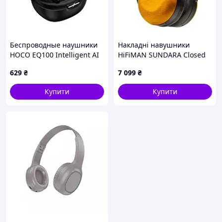
Беспроводные наушники
Накладні навушники
HOCO EQ100 Intelligent AI
HiFiMAN SUNDARA Closed
translation (App), чёрный
Black
629
₴
7 099
₴
Купити
Купити