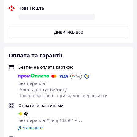
hands-free, завдяки якому ви зможете відповідати на
Нова Пошта
дзвінки без смартфона. Внутрішньоканальна
конструкція, вбудований мікрофон із фільтрацією шуму
та технології стерео дозволять вести переговори прямо
на ходу.
Дивитись все
Оплата та гарантії
Безпечна оплата карткою
Без переплат
Prom гарантує безпеку
Повернемо гроші при відмові від посилки
Оплатити частинами
Без переплат*, від 138 ₴ / міс.
Детальніше