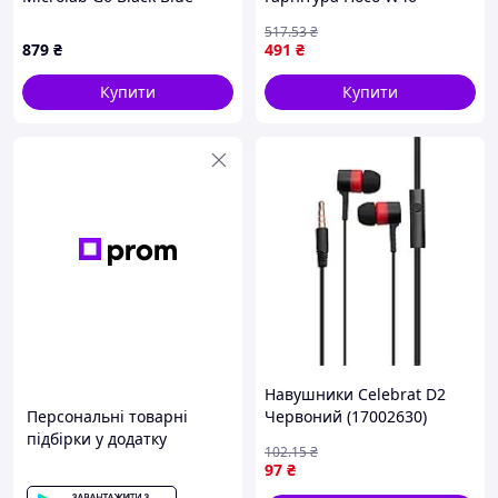
3.5mm/USB
Чорний (17002303)
517
.53
₴
879
₴
491
₴
Купити
Купити
Навушники Celebrat D2
Персональні товарні
Червоний (17002630)
підбірки у додатку
102
.15
₴
97
₴