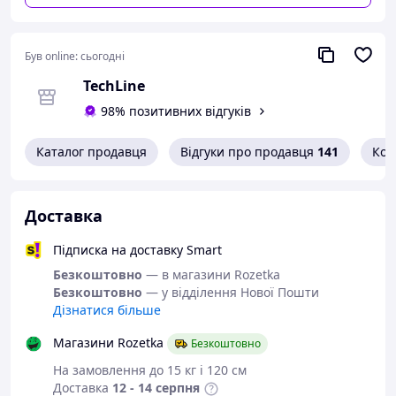
Був online:
сьогодні
Конструкція навушників відповідає стандарту IPX2,
який забезпечує захист від крапель води. Вирушайте
TechLine
на вулицю, не боячись, що пристрій вийде з ладу.
98% позитивних відгуків
Каталог продавця
Відгуки про продавця
141
Кон
Доставка
Підписка на доставку Smart
Безкоштовно
— в магазини Rozetka
Безкоштовно
— у відділення Нової Пошти
Дізнатися більше
Магазини Rozetka
Безкоштовно
На замовлення до 15 кг і 120 см
Доставка
12 - 14 серпня
Навушники JBL Wave 300 мають функціонал режиму