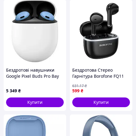
Бездротові навушники
Бездротова Стерео
Google Pixel Buds Pro Bay
Гарнітура Borofone FQ11
(GA05191)
Колір Чорний
631
.17
₴
5 349
₴
599
₴
Купити
Купити