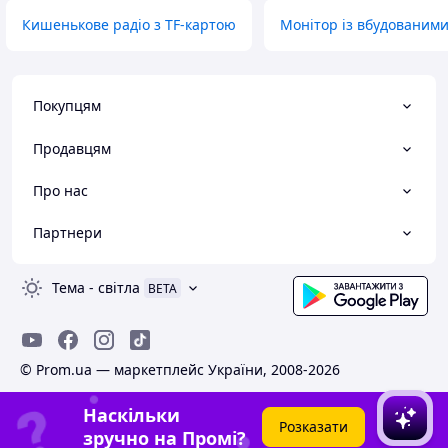
Кишенькове радіо з TF-картою
Монітор із вбудованими
Покупцям
Продавцям
Про нас
Партнери
Тема
-
світла
BETA
© Prom.ua — маркетплейс України, 2008-2026
Наскільки
Розказати
зручно на Промі?