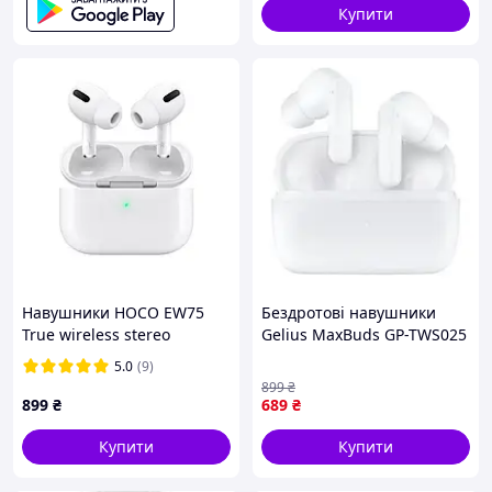
Купити
Навушники HOCO EW75
Бездротові навушники
True wireless stereo
Gelius MaxBuds GP-TWS025
headset White, Bluetooth
White
5.0
(9)
5.4, бездротові, компактні,
899
₴
4 години роботи
899
₴
689
₴
Купити
Купити