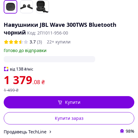
Навушники JBL Wave 300TWS Bluetooth
чорний
Код: 2П1011-956-00
3.7
(3)
22+ купили
Готово до відправки
138
від
₴
/міс
1 379
.08
₴
1 499
₴
Купити
Купити зараз
98%
Продавець TechLine