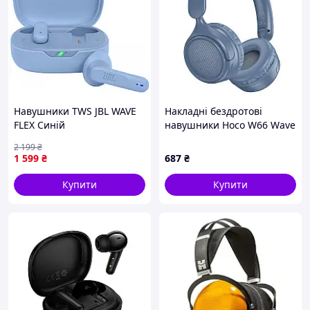
Навушники TWS JBL WAVE
Накладні бездротові
FLEX Синій
навушники Hoco W66 Wave
Blue " KLB"
2 199
₴
1 599
₴
687
₴
Купити
Купити