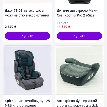
Джої 71-03 автокрісло з
Дитяче автокрісло Maxi-
можливістю використання
Cosi RodiFix Pro 2 i-Size
як бустера, 90M0405AB0
Isofix Blue (8800477110)
11 599
₴
2 879
₴
11 539
₴
Купити
Купити
Крісло в автомобіль Joy 125
Автокрісло-бустер Джой
9-36 кг сіро-зелене
сірого кольору група 2/3,