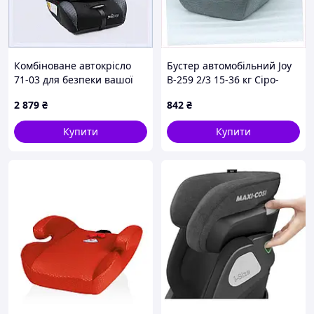
Комбіноване автокрісло
Бустер автомобільний Joy
71-03 для безпеки вашої
B-259 2/3 15-36 кг Сіро-
дитини 90040TH50
рожевий (181726)
2 879
₴
842
₴
900E405A3
Купити
Купити