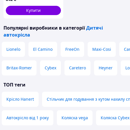
K900M4053
Купити
Популярні виробники
в категорії
Дитячі
автокрісла
Lionelo
El Camino
FreeOn
Maxi-Cosi
Car
Britax-Romer
Cybex
Caretero
Heyner
Lo
ТОП теги
Крісло Hanert
Стільчик для годування з кутом нахилу с
Автокрісло від 1 року
Коляска vega
Коляска Cybex 