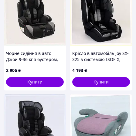
Чорне сидіння в авто
Крісло в автомобіль Joy SX-
Джой 9-36 кг з бустером,
325 з системою ISOFIX,
X895X1494A
90PX0E4057
2 906
₴
4 193
₴
Купити
Купити