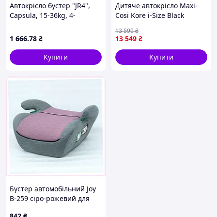
Автокрісло бустер "JR4",
Дитяче автокрісло Maxi-
Capsula, 15-36kg, 4-
Cosi Kore i-Size Black
12років, червоний, 774030
(8740671110)
13 599
₴
1 666
.78
₴
13 549
₴
Купити
Купити
Бустер автомобільний Joy
B-259 сіро-рожевий для
дівчинки 15-36 кг
842
₴