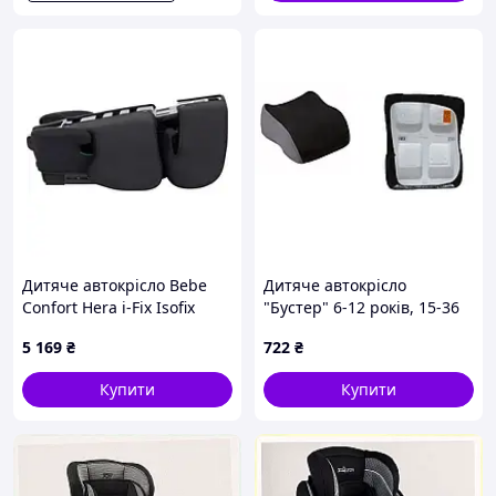
Дитяче автокрісло Bebe
Дитяче автокрісло
Confort Hera i-Fix Isofix
"Бустер" 6-12 років, 15-36
Black (8101288210)
кг, категорія 3 "BUBU"
5 169
₴
722
₴
(пінопласт) чорний
Купити
Купити