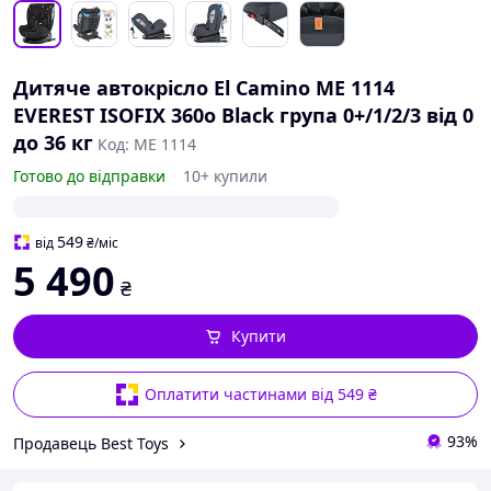
Дитяче автокрісло El Camino ME 1114
EVEREST ISOFIX 360o Black група 0+/1/2/3 від 0
до 36 кг
Код: ME 1114
Готово до відправки
10+ купили
549
від
₴
/міс
5 490
₴
Купити
Оплатити частинами від 549 ₴
93%
Продавець Best Toys