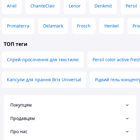
Ariel
ChanteClair
Lenor
Denkmit
Persil
Primaterra
Delamark
Frosch
Henkel
Pro
ТОП теги
Спрей-просочення для текстилю
Persil color active fre
Капсули для прання Brix Universal
Рідкий гель-концент
Покупцям
Продавцям
Про нас