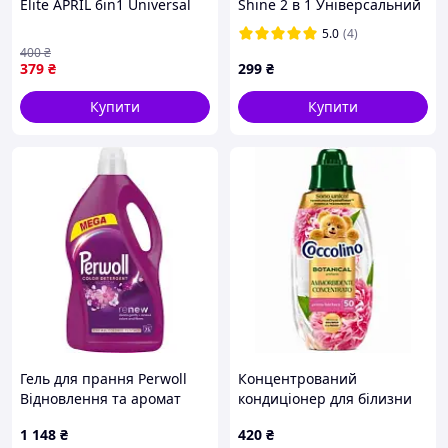
Elite APRIL 6in1 Universal
Shine 2 в 1 Універсальний
ТМ DELUXE
з додаванням
5.0
(4)
кондиціонера 5 л
400
₴
(4823069707446/482026810200
379
₴
299
₴
Купити
Купити
Гель для прання Perwoll
Концентрований
Відновлення та аромат
кондиціонер для білизни
3.75 л 9000101810233
Coccolino Prima Fioritura
1 148
₴
420
₴
prime
пелюстки троянди,