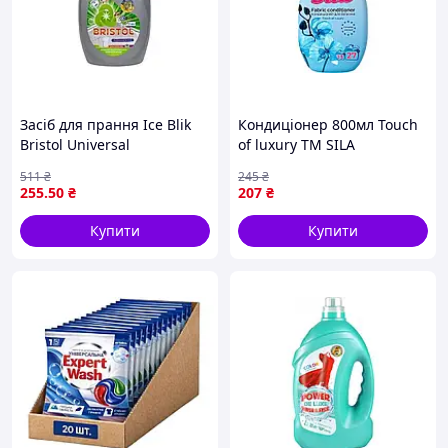
Засіб для прання Ice Blik
Кондиціонер 800мл Touch
Bristol Universal
of luxury ТМ SILA
Concentrate 2.95л
511
₴
245
₴
255
.50
₴
207
₴
Купити
Купити