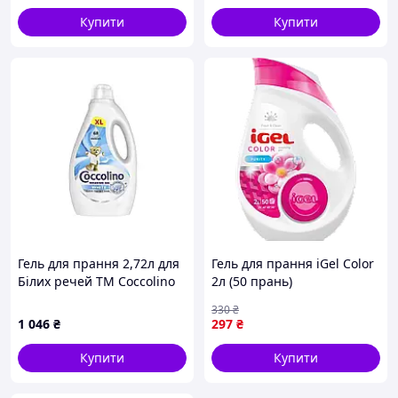
бергамот і конвалія, 750 мл
Купити
Купити
(50 прань)
Гель для прання 2,72л для
Гель для прання iGel Color
Білих речей ТМ Coccolino
2л (50 прань)
"Kg"
330
₴
1 046
₴
297
₴
Купити
Купити