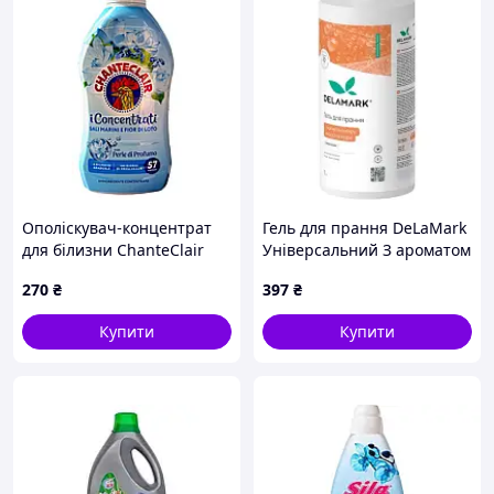
екології ім. А.Н. Марзеєва АМН України
Ополіскувач-концентрат
Гель для прання DeLaMark
для білизни ChanteClair
Універсальний З ароматом
морська сіль та квіти
імбиру, мускусу та кедра 1
270
₴
397
₴
лотоса, 1140 мл
л 4820152333988 mayak
Купити
Купити