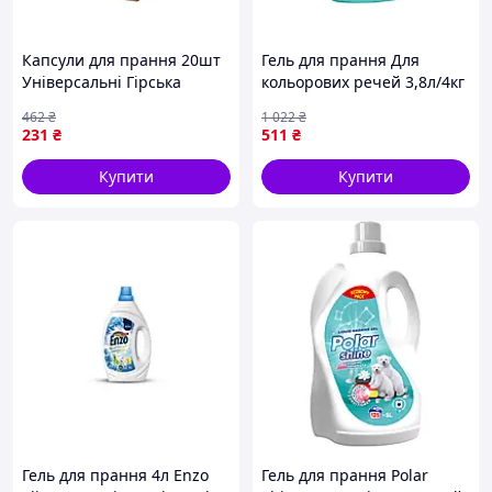
Капсули для прання 20шт
Гель для прання Для
Універсальні Гірська
кольорових речей 3,8л/4кг
свіжість Шоу-бокс ТМ
ТМ POWER DE LUXE
462
₴
1 022
₴
Expert Wash
231
₴
511
₴
Купити
Купити
Гель для прання 4л Enzo
Гель для прання Polar