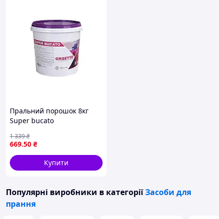
Пральний порошок 8кг
Super bucato
універсальний (відро) ТМ
1 339
₴
ORSETTO
669
.50
₴
Купити
Популярні виробники
в категорії
Засоби для
прання