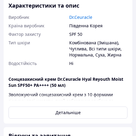
Характеристики та опис
Виробник
Dr.Ceuracle
Країна виробник
Південна Корея
Фактор захисту
SPF 50
Тип шкіри
Комбінована (Змішана)
,
Чутлива
,
Всі типи шкіри
,
Нормальна
,
Суха
,
Жирна
Водостійкість
Ні
Сонцезахисний крем Dr.Ceuracle Hyal Reyouth Moist
Sun SPF50+ PA++++ (50 мл)
Зволожуючий сонцезахисний крем з 10 формами
гіалуронової кислоти, який забезпечує глибоке та
пролонговане зволоження, попереджаючи
Детальніше
зневоднення шкіри. Легка текстура емульсії швидко
вбирається, не залишає липкості та білих слідів. Хімічні
фотостабільні фільтри SPF50+ PA++++ створюють
потужний широкоспектральний захист від UVA та UVB-
Відгуки та запитання