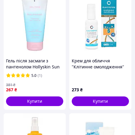
4 хімічні фотостабільні фільтри широкого
спектру
SPF50+ PA++++ (максимальний захист від UVA та
UVB)
Технічні характеристики:
Об'єм: 50 мл
Тип продукту: сонцезахисний крем
Гель після засмаги з
Крем для обличчя
SPF: SPF50+
пантенолом Hollyskin Sun
"Клітинне омолодження"
Protect,150 мл Daily Skin
денний (50 мл) Грін-Віза
PA: PA++++
5.0
(1)
Care
(Green-Visa)
Тип фільтрів: хімічні, фотостабільні
381
₴
267
₴
273
₴
Призначення: захист від сонця, інтенсивне
зволоження, зміцнення бар'єру
Купити
Купити
Тип шкіри: всі типи (включаючи жирну та
комбіновану)
Текстура: легка емульсія, швидко вбирається
Фініш: без білих слідів, без липкості