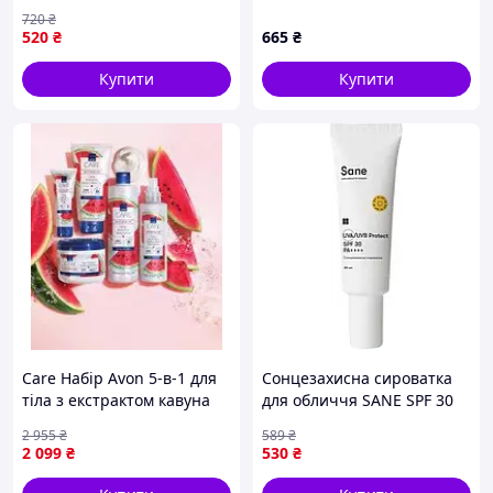
Anthelios UVMune 400
Peel Phyto Cica, 50 мл
720
₴
SPF50+ Hydrating Cream, 50
520
₴
665
₴
мл
Купити
Купити
Care Набір Avon 5-в-1 для
Сонцезахисна сироватка
тіла з екстрактом кавуна
для обличчя SANE SPF 30
30 мл (4820266832360)
2 955
₴
589
₴
2 099
₴
530
₴