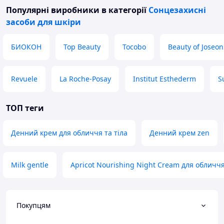
Популярні виробники
в категорії
Сонцезахисні
засоби для шкіри
БИОКОН
Top Beauty
Tocobo
Beauty of Joseon
Revuele
La Roche-Posay
Institut Esthederm
S
ТОП теги
Денний крем для обличчя та тіла
Денний крем zen
Milk gentle
Apricot Nourishing Night Cream для обличч
Покупцям