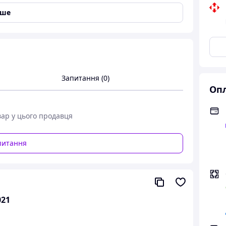
іше
Запитання (0)
Опл
вар у цього продавця
питання
021