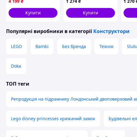
4 199
₴
1 274
₴
1 270
елементами Minecraft
детал
Переваги:
778 деталей
Купити
Купити
• Оригінальний декор для дому
• Розвиває уяву та творчість
• Атмосферне LED-підсвічування
Популярні виробники
в категорії
Конструктори
• Високий рівень деталізації
Замовляйте зараз та створіть своє затишне “Сонячне к
LEGO
Bambi
Без бренда
Технок
Slub
Схожі товари за характеристиками
Doka
ТОП теги
Репродукція на підрамнику Лондонський двоповерховий а
Lego disney princesses крижаний замок
Будівельні е