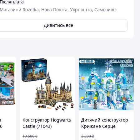
Післяплата
Магазини Rozetka, Нова Пошта, Укрпошта, Самовивіз
Дивитись все
a
Конструктор Hogwarts
Дитячий конструктор
6
Castle (71043)
Крижане Серце
им
Принцеса Frozen
10 500
₴
2 200
₴
еталей
замок Лего Ельза для