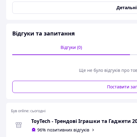
Вікова група
Від 10 років
Детальн
Тематика
Інтер'єр
Матеріал
Дерево
Колір
Різні кольори
Відгуки та запитання
Особливості
Світлові ефекти
Тип живлення
Батарейки
Відгуки (0)
Вага
500 г
Стан
Новий
Ще не було відгуків про то
Упаковка
Упаковка
Картонна коробка
Поставити за
Основні атрибути
Висота
110
Був online:
сьогодні
Ширина
180
ToyTech - Трендові Іграшки та Гаджети 2
Довжина
230 см
Тип
Іграшкові меблі
96% позитивних відгуків