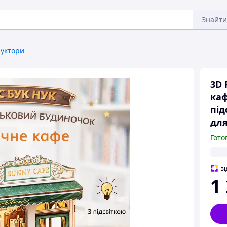
Знайти
уктори
3D 
каф
під
для
Гото
ві
1