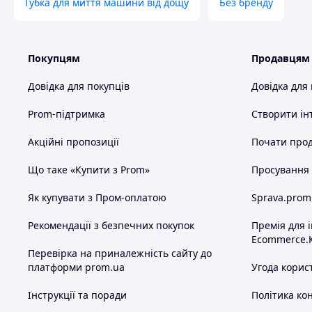
Губка для миття машини від дощу
Без бренду
Покупцям
Продавцям
Довідка для покупців
Довідка для
Prom-підтримка
Створити ін
Акційні пропозиції
Почати прод
Що таке «Купити з Prom»
Просування в
Як купувати з Пром-оплатою
Sprava.prom
Рекомендації з безпечних покупок
Премія для 
Ecommerce.
Перевірка на приналежність сайту до
платформи prom.ua
Угода корис
Інструкції та поради
Політика ко