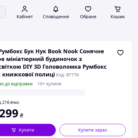
Кабінет
Сповіщення
Обране
Кошик
Румбокс Бук Нук Book Nook Сонячне
е мініатюрний будиночок з
світкою DIY 3D Головоломка Румбокс
 книжкової полиці
Код: BT77K
во до відправки
10+ купили
216
д
₴
/міс
 299
₴
Купити
Купити зараз