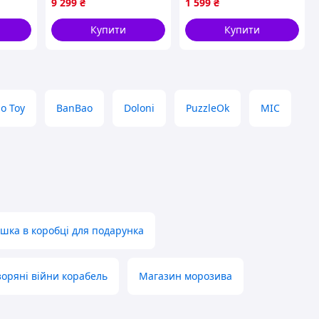
9 299
₴
1 599
₴
дівчаток
Купити
Купити
o Toy
BanBao
Doloni
PuzzleOk
MIC
ішка в коробці для подарунка
зоряні війни корабель
Магазин морозива