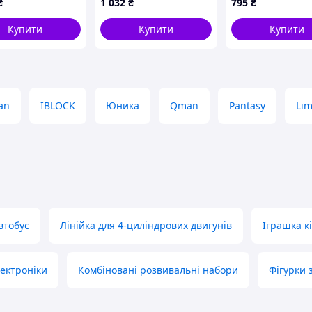
₴
1 032
₴
795
₴
ей M38-P8011
Купити
Купити
Купити
афе” у себе вдома!
an
IBLOCK
Юника
Qman
Pantasy
Lim
втобус
Лінійка для 4-циліндрових двигунів
Іграшка к
лектроніки
Комбіновані розвивальні набори
Фігурки 