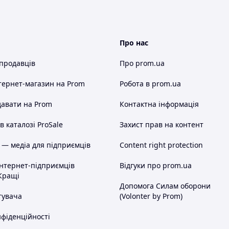
Про нас
 продавців
Про prom.ua
тернет-магазин
на Prom
Робота в prom.ua
авати на Prom
Контактна інформація
 каталозі ProSale
Захист прав на контент
 — медіа для підприємців
Content right protection
інтернет-підприємців
Відгуки про prom.ua
Кращі
Допомога Силам оборони
тувача
(Volonter by Prom)
нфіденційності