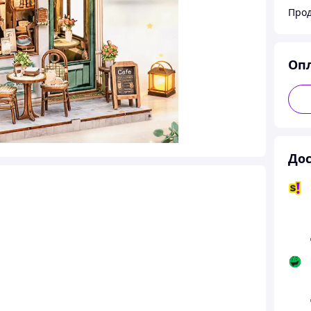
Оп
Дос