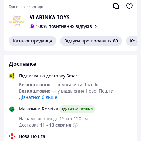
можете бути дійсно впевнені, що
Був online:
сьогодні
ваше замовлення перевірене,
VLARINKA TOYS
надійно запаковане та
відправлене з любов’ю!
100% позитивних відгуків
Каталог продавця
Відгуки про продавця
80
Конт
Доставка
Підписка на доставку Smart
Безкоштовно
— в магазини Rozetka
Безкоштовно
— у відділення Нової Пошти
Дізнатися більше
Магазини Rozetka
Безкоштовно
На замовлення до 15 кг і 120 см
Доставка
11 - 13 серпня
Нова Пошта