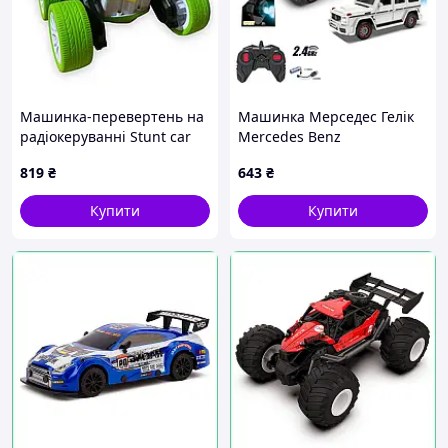
Машинка-перевертень на
Машинка Мерседес Гелік
радіокеруванні Stunt car
Mercedes Benz
exciter
Гелендваген на
819
₴
643
₴
радіокеруванні з ДІМОМ
30см/4WD, Музика, Світло,
Купити
Купити
Акумулятор