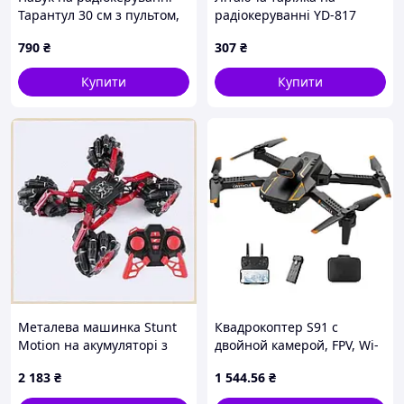
Тарантул 30 см з пультом,
радіокеруванні YD-817
інтерактивний робот на
790
₴
307
₴
батарейках, реалістичний,
від 5 років || FavGoods
Купити
Купити
Металева машинка Stunt
Квадрокоптер S91 с
Motion на акумуляторі з
двойной камерой, FPV, Wi-
обертанням на 360
Fi 1 акумулятор 2
2 183
₴
1 544
.56
₴
градусів X858P3907
камреры(36)