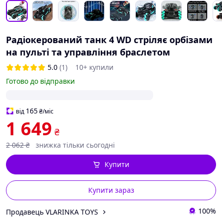
Радіокерований танк 4 WD стріляє орбізами
на пульті та управління браслетом
5.0
(1)
10+ купили
Готово до відправки
165
від
₴
/міс
1 649
₴
2 062
₴
знижка тільки сьогодні
Купити
Купити зараз
100%
Продавець VLARINKA TOYS