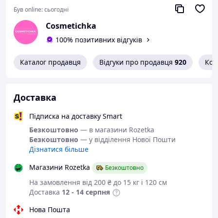
або маски. Для процедури з альгінатною маскою —
Був online:
сьогодні
наносити щільним шаром під марлевий екран перед
Cosmetichka
маскою. Для щоденного догляду — легким шаром
вранці або ввечері.
100% позитивних відгуків
Каталог продавця
Відгуки про продавця
920
Кон
Доставка
Підписка на доставку Smart
Безкоштовно
— в магазини Rozetka
Безкоштовно
— у відділення Нової Пошти
Дізнатися більше
Магазини Rozetka
Безкоштовно
На замовлення від 200 ₴ до 15 кг і 120 см
Доставка
12 - 14 серпня
Нова Пошта