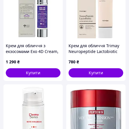
Крем для обличчя з
Крем для обличчя Trimay
екзосомами Exo 4D Cream,
Neuropeptide Lactobiotic
50 мл
Ultra Repair 50 мл
1 290
₴
780
₴
Купити
Купити