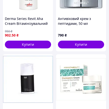
Derma Series Revit Aha
Антивіковий крем з
Cream Вітамінізувальний
пептидами, 50 мл
крем із гліколевою
MEDIPEEL Peptide 9 Volume
950
₴
кислотою
& Tension Tox Cream Pro /
902
.50
₴
790
₴
Крем для обличчя
Купити
Купити