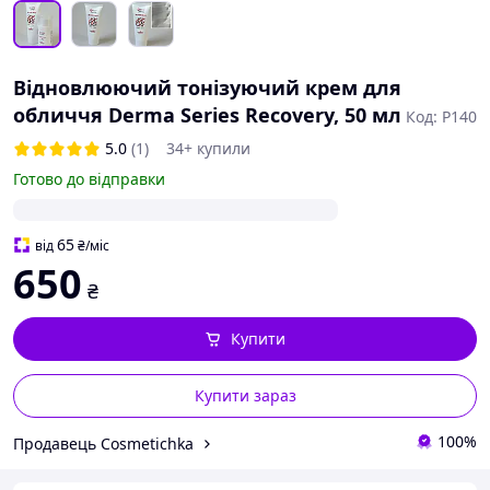
Відновлюючий тонізуючий крем для
обличчя Derma Series Recovery, 50 мл
Код: P140
5.0
(1)
34+ купили
Готово до відправки
65
від
₴
/міс
650
₴
Купити
Купити зараз
100%
Продавець Cosmetichka