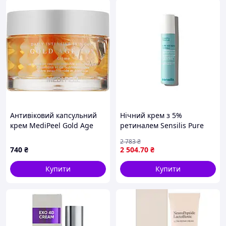
Антивіковий капсульний
Нічний крем з 5%
крем MediPeel Gold Age
ретиналем Sensilis Pure
Tox Cream, 50 мл
Age Perfection Retinal, 50
2 783
₴
мл
740
₴
2 504
.70
₴
Купити
Купити