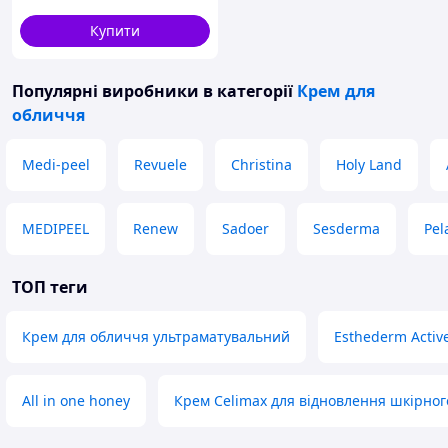
Купити
Популярні виробники
в категорії
Крем для
обличчя
Medi-peel
Revuele
Christina
Holy Land
MEDIPEEL
Renew
Sadoer
Sesderma
Pel
ТОП теги
Крем для обличчя ультраматувальний
Esthederm Activ
All in one honey
Крем Celimax для відновлення шкірног