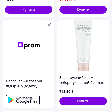
165
₴
1 827
.80
₴
Bakuchiol 50 г
Купити
Купити
Зволожуючий крем
Персональні товарні
себорегулюючий Celimax
підбірки у додатку
Oil Control Moisturizing
745
.50
₴
Cream 80 мл
Купити