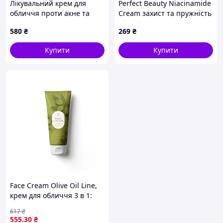
Лікувальний крем для
Perfect Beauty Niacinamide
обличчя проти акне та
Cream захист та пружність
запальних процесів Sue 50
50 мл 8B214M224
580
₴
269
₴
мл 816T40B2A7
Купити
Купити
Face Cream Olive Oil Line,
крем для обличчя 3 в 1:
день, ніч і зона навколо
617
₴
очей, 80 мл
555
.30
₴