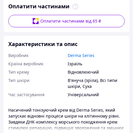
Оплатити частинами
Оплатити частинами від 65 ₴
Характеристики та опис
Виробник
Derma Series
Країна виробник
Ізраїль
Тип крему
Відновлюючий
Тип шкіри
В'януча (зріла)
,
Всі типи
шкіри
,
Суха
Час застосування
Універсальний
Насичений тонізуючий крем від Derma Series, який
запускає відновні процеси шкіри на клітинному рівні.
Завдяки ДНК‑комплексу морського походження крем
стимулює репарацію, підвищує зволоження та зміцнює