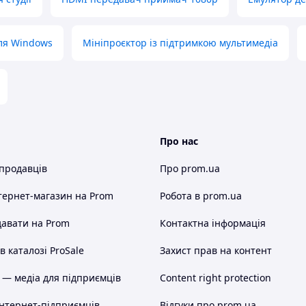
ля Windows
Мініпроєктор із підтримкою мультимедіа
Про нас
 продавців
Про prom.ua
тернет-магазин
на Prom
Робота в prom.ua
авати на Prom
Контактна інформація
дорожей.
 каталозі ProSale
Захист прав на контент
 — медіа для підприємців
Content right protection
інтернет-підприємців
Відгуки про prom.ua