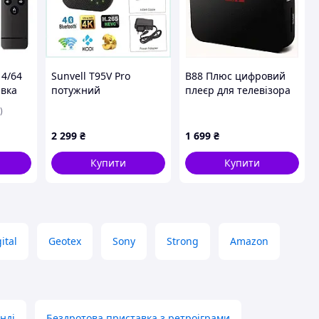
 4/64
Sunvell T95V Pro
В88 Плюс цифровий
авка
потужний
плеєр для телевізора
art TV
восьмиядерний бокс
2/16 Гб 2PC3K68885
)
для IPTV, 236887MXX5
2 299
₴
1 699
₴
Купити
Купити
ital
Geotex
Sony
Strong
Amazon
нді
Бездротова приставка з ретроіграми