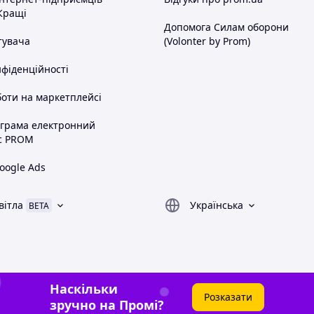
Кращі
Допомога Силам оборони
тувача
(Volonter by Prom)
нфіденційності
оти на маркетплейсі
ограма електронний
с PROM
oogle Ads
вітла
Українська
BETA
Наскільки
Розказати
зручно на Промі?