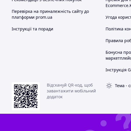
Ecommerce.
Перевірка на приналежність сайту до
платформи prom.ua
Угода корис
Інструкції та поради
Політика ко
Правила роб
Бонусна пр
маркетплей
Інструкція G
Відскануй QR-код, щоб
Тема
-
с
завантажити мобільний
додаток