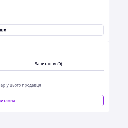
іше
он
,
Smart TV
,
Доступ в інтернет
,
ІК управління
Запитання (0)
вар у цього продавця
питання