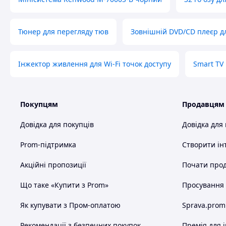
Підтримка:
AV1, H.265, VP9, Dolby Digital, DTS HD
Габарити:
106.8 × 29.4 × 15.4 мм
Тюнер для перегляду тюв
Зовнішній DVD/CD плеєр д
📦
Комплектація:
Інжектор живлення для Wi-Fi точок доступу
Smart TV
TV Stick TVR 3Pro
Пульт дистанційного керування
HDMI подовжувач
Покупцям
Продавцям
Ік- датчик
Довідка для покупців
Довідка для
Кабель живлення
Інструкція
Prom-підтримка
Створити ін
🛒
Зроби свій телевізор розумним — замов зараз!
Акційні пропозиції
Почати прод
ТВR 3Pro — найкраще рішення для стрімінгу, фільмів і по
Що таке «Купити з Prom»
Просування в
Як купувати з Пром-оплатою
Sprava.prom
Схожі товари за характеристиками
Рекомендації з безпечних покупок
Премія для 