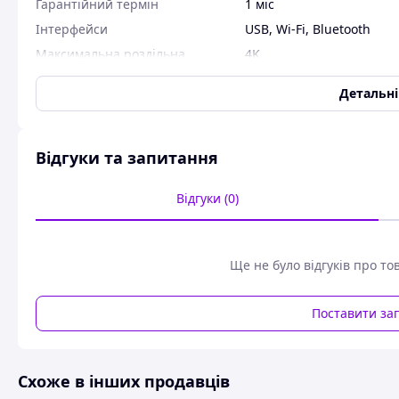
Гарантійний термін
1 міс
Інтерфейси
USB
,
Wi-Fi
,
Bluetooth
Максимальна роздільна
4K
здатність відео
Детальн
Меню російською
Так
Оснащення
IPTV
,
Вбудований мікроф
Підтримувані носії
SD
,
USB накопичувач
Відгуки та запитання
Портативний
Так
Стан
Новий
Відгуки (0)
Тип
Смарт приставка
Додаткові характеристики
Ще не було відгуків про то
Кількість USB-портів
1
Кількість мікрофонних входів
1
Поставити за
Кількість ядер процесора
4
Оперативна пам'ять
2Гб
Схоже в інших продавців
Операційна система
Android/Windows