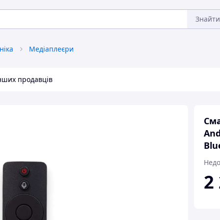
Знайти
ніка
Медіаплеєри
інших продавців
Сма
And
Blu
Недо
2