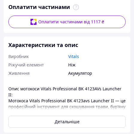
Оплатити частинами
Оплатити частинами від 1117 ₴
Характеристики та опис
Виробник
Vitals
Ріжучий елемент
Ніж
Живлення
Акумулятор
Опис мотокоси Vitals Professional BK 4123AVs Launcher
II:
Мотокоса Vitals Professional BK 4123avs Launcher II — це
професійний інструмент для скошування трави, бур’яну
і чагарників з діаметром стовбура до 20 мм. Її
застосовують на ділянках з рівним або складним
Детальніше
рельєфом, у важкодоступних місцях, а також на схилах.
Зручна для обкошування дерев, кущів, парканів, стінок,