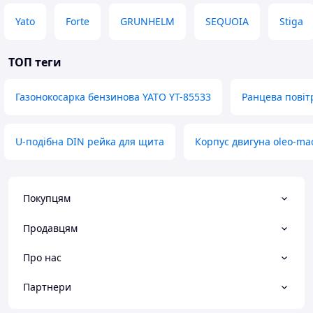
Yato
Forte
GRUNHELM
SEQUOIA
Stiga
ТОП теги
Газонокосарка бензинова YATO YT-85533
Ранцева повіт
U-подібна DIN рейка для щита
Корпус двигуна oleo-mac
Покупцям
Продавцям
Про нас
Партнери