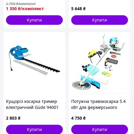
косіння до 250 мм
парксайд для обрізання
2 700
₴/комплект
живоплоту
1 350
₴/комплект
5 648
₴
Купити
Купити
Кущоріз косарка тример
Потужна травокосарка 5.4
електричний Güde 94001
кВт для фермерського
GHS 510 P (500 Вт)
господарства 9029T43C5
2 803
₴
4 750
₴
Купити
Купити