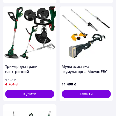
Тример для трави
Мультисистема
електричний
акумуляторна Mowox EBC
акумуляторний Parkside
40 Li MT Set (з
9 528
₴
(Німеччина), TPY
акумулятором і зарядним
4 764
₴
11 400
₴
пристроєм)
Купити
Купити