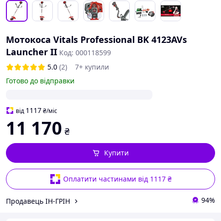
Мотокоса Vitals Professional BK 4123AVs
Launcher II
Код: 000118599
5.0
(2)
7+ купили
Готово до відправки
1117
від
₴
/міс
11 170
₴
Купити
Оплатити частинами від 1117 ₴
94%
Продавець ІН-ГРІН