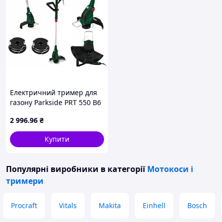
Електричний тример для
газону Parkside PRT 550 B6
з телескопічною ручкою,
2 996
.96
₴
потужність 550 Вт, 6
позицій
Купити
Популярні виробники
в категорії
Мотокоси і
тримери
Procraft
Vitals
Makita
Einhell
Bosch