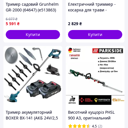
Тример садовий Grunhelm
Електричний триммер -
GR-2000 (64647) (e513863)
косарка для трави -
Parkside PRT 550 B6 -
6 077
₴
потужність 550 Вт
5 591
₴
2 829
₴
Купити
Купити
Тример акумуляторний
Висотний кущоріз PHSL
BOXER BX-141 (АКБ 24V/2,5
900 A3, оригінальний
Ah) 8000 об/хв Ширина
мережевий тример
4.5
(2)