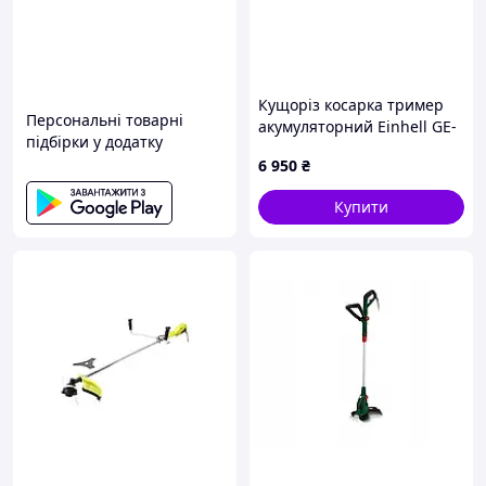
Кущоріз косарка тример
Персональні товарні
акумуляторний Einhell GE-
підбірки у додатку
CH 1855/1 Li 18V
6 950
₴
Купити