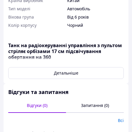
Країна виробник
Китай
Тип моделі
Автомобіль
Вікова група
Від 6 років
Колір корпусу
Чорний
Танк на радіокеруванні управління з пультом
стріляє орбізами 17 см підсвічування
обертання на 360
"Tank Fight Car"
— це не просто іграшка на
Детальніше
радіокеруванні, це справжній танк, який внести в
ігровий процес безліч захопливих елементів. Ця
модель вразить своєю унікальною маневровістю,
точною стрільбою й барвистою підсвіткою, роблячи
Відгуки та запитання
кожну гру незабутньою.
Відгуки (0)
Запитання (0)
Особливості
:
Продуманий дизайн:
Танк "Tank Fight Car" не
Всі
тільки привертає увагу своїм стильним
поєднанням двох кольорів, але й має