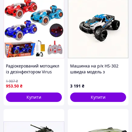
Радіокерований мотоцикл
Машинка на р/к HS-302
із дезінфектором Virus
швидка модель з
HUNTER для дітей іграшка
акумулятором 7.4V
1 907
₴
з функцією дезінфекції
8C9X50601
953
.50
₴
3 191
₴
Купити
Купити