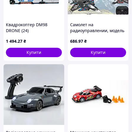
Квадрокоптер DM98
Самолет на
DRONE (24)
радиоуправлении, модель
истребитель toy airplane
1 494
.27
₴
686
.97
₴
JX2085 (48)
Купити
Купити