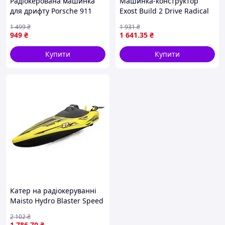
Радіокерована машинка
Машинка-конструктор
для дрифту Porsche 911
Exost Build 2 Drive Radical
4WD, іграшковий
Racer на радіокеруванні
1 499
₴
1 931
₴
автомобіль на пульті
червоний (20701)
949
₴
1 641
.35
₴
керування до 20 км/год
Купити
Купити
Катер на радіокеруванні
Maisto Hydro Blaster Speed
Boat жовтий (82763 yellow)
2 102
₴
1 786
.70
₴