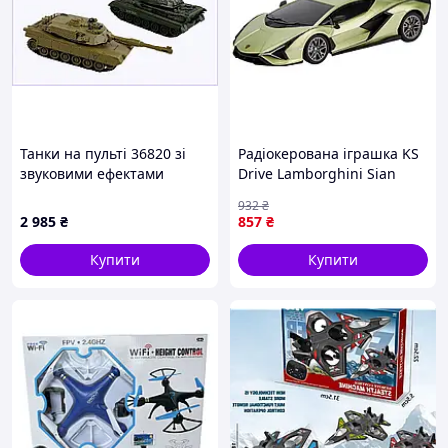
Танки на пульті 36820 зі
Радіокерована іграшка KS
звуковими ефектами
Drive Lamborghini Sian
пострілів 880T51T33B
1:24, 2.4Ghz зелений
932
₴
(124GLSG) — Доступний
2 985
₴
857
₴
Купити
Купити