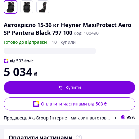
Автокрісло 15-36 кг Heyner MaxiProtect Aero
SP Pantera Black 797 100
Код: 100490
Готово до відправки
10+ купили
503
від
₴
/міс
5 034
₴
Купити
Оплатити частинами від 503 ₴
99%
Продавець AksGroup Інтернет-магазин автотоварів aksgroup.com.ua
Оплатити частинами