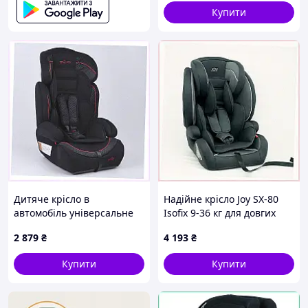
Купити
Дитяче крісло в
Надійне крісло Joy SX-80
автомобіль універсальне
Isofix 9-36 кг для довгих
1/2/3 чорно-червоне
мандрівок, 90P04055P
2 879
₴
4 193
₴
2TB6B07377
Купити
Купити