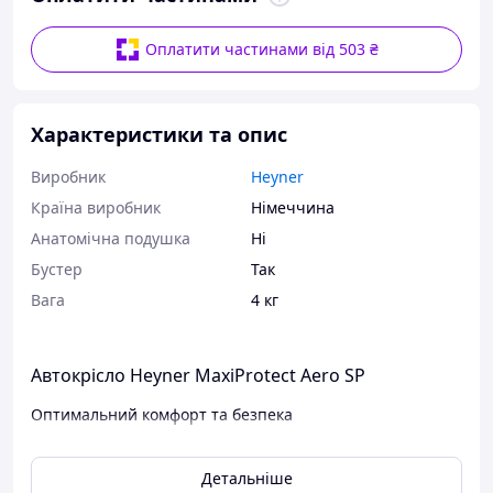
Оплатити частинами від 503 ₴
Характеристики та опис
Виробник
Heyner
Країна виробник
Німеччина
Анатомічна подушка
Ні
Бустер
Так
Вага
4 кг
Автокрісло Heyner MaxiProtect Aero SP
Оптимальний комфорт та безпека
ХАРАКТЕРИСТИКИ:
Детальніше
Heyner MaxiProtect Aero SP – легке, безпечне та надійне