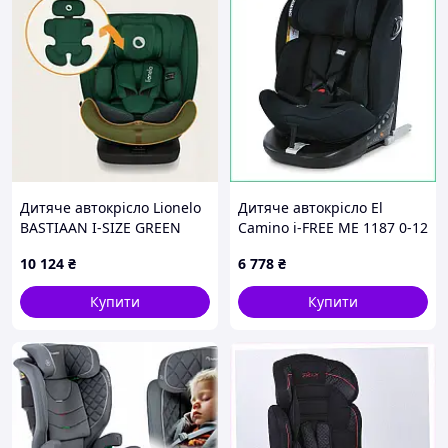
Дитяче автокрісло Lionelo
Дитяче автокрісло El
BASTIAAN I-SIZE GREEN
Camino i-FREE ME 1187 0-12
FOREST
років 40-150см з Isofix та
10 124
₴
6 778
₴
поворотом 360 посилений
захист преміум
Купити
Купити