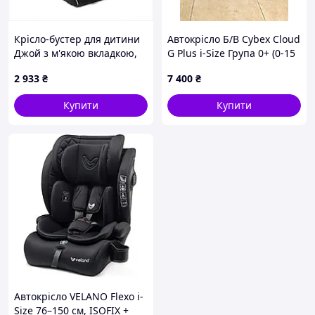
Крісло-бустер для дитини
Автокрісло Б/В Cybex Cloud
Джой з м'якою вкладкою,
G Plus i-Size Група 0+ (0-15
8974MBT759
міс)
2 933
₴
7 400
₴
Купити
Купити
Автокрісло VELANO Flexo i-
Size 76–150 см, ISOFIX +