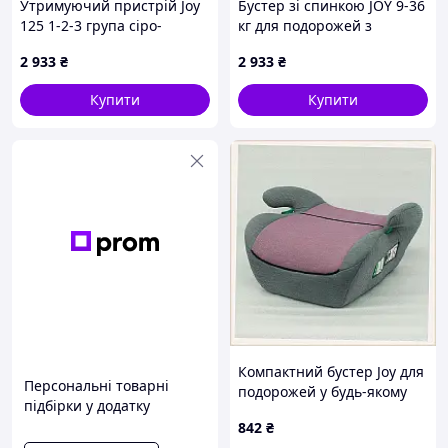
Автокрісла доступні у декількох кольорах: чорному,
Утримуючий пристрій Joy
Бустер зі спинкою JOY 9-36
сірому, синьому, червоному, бежевому, коричневому.
125 1-2-3 група сіро-
кг для подорожей з
зелений X8951TE495
дитиною, 89514X9M5
2 933
₴
2 933
₴
Купити
Купити
Компактний бустер Joy для
Персональні товарні
подорожей у будь-якому
підбірки у додатку
автомобілі 900K40BT53
842
₴