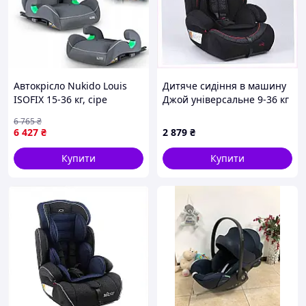
Автокрісло Nukido Louis
Дитяче сидіння в машину
ISOFIX 15-36 кг, сіре
Джой універсальне 9-36 кг
чорно-червоне,
6 765
₴
2XA6E07377
6 427
₴
2 879
₴
Купити
Купити