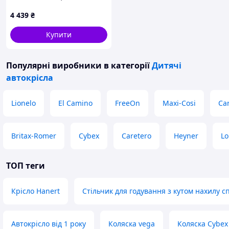
Top Tether/ремінь, black
4 439
₴
Купити
Популярні виробники
в категорії
Дитячі
автокрісла
Lionelo
El Camino
FreeOn
Maxi-Cosi
Car
Britax-Romer
Cybex
Caretero
Heyner
Lo
ТОП теги
Крісло Hanert
Стільчик для годування з кутом нахилу с
Автокрісло від 1 року
Коляска vega
Коляска Cybex 