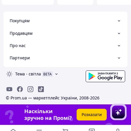
Покупцям
Продавцям
Про нас
Партнери
Тема
-
світла
BETA
© Prom.ua — маркетплейс України, 2008-2026
Наскільки
Розказати
зручно на Промі?