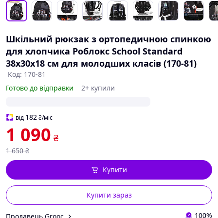
Шкільний рюкзак з ортопедичною спинкою
для хлопчика Роблокс School Standard
38х30х18 см для молодших класів (170-81)
Код: 170-81
Готово до відправки
2+ купили
182
від
₴
/міс
1 090
₴
1 650
₴
Купити
Купити зараз
100%
Продавець Grooc