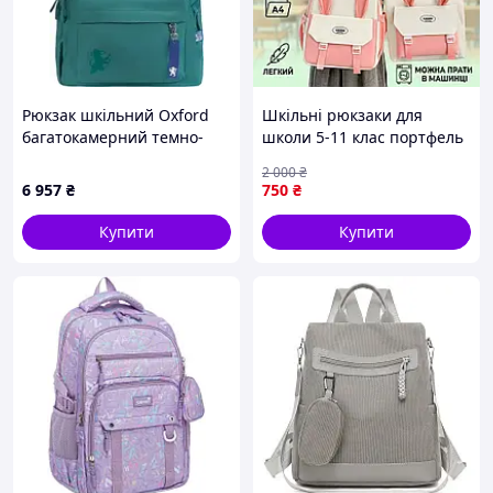
Рюкзак шкільний Oxford
Шкільні рюкзаки для
багатокамерний темно-
школи 5-11 клас портфель
зелений 26л
набір рюкзак 3 в 1
2 000
₴
дівчинки підлітка 5 класу
6 957
₴
750
₴
біло-рожевий Вушка
Купити
Купити