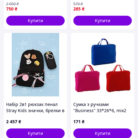
підлітка шкільні рюкзаки
і легкий зі зручними
2 000
₴
570
₴
5-11 клас 4 в 1 ранець
кишенями
750
₴
285
₴
салатовий Весна
Купити
Купити
Набір 2в1 рюкзак пенал
Сумка з ручками
Stray Kids значки, брелки в
"Business" 33*26*6, mix2
комплекті
2 457
₴
171
₴
Купити
Купити