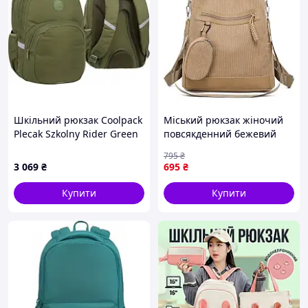
Шкільний рюкзак Coolpack
Міський рюкзак жіночий
Plecak Szkolny Rider Green
повсякденний бежевий
Modzieowy
зручний однотонний
795
₴
3 069
₴
695
₴
Купити
Купити