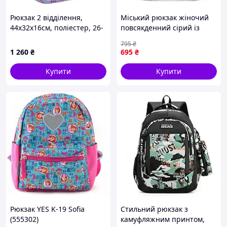
Рюкзак 2 відділення,
Міський рюкзак жіночий
44x32x16см, поліестер, 26-
повсякденний сірий із
330L-2
кишенями однотонний для
795
₴
прогулянок і роботи
1 260
₴
695
₴
Купити
Купити
Рюкзак YES K-19 Sofia
Стильний рюкзак з
(555302)
камуфляжним принтом,