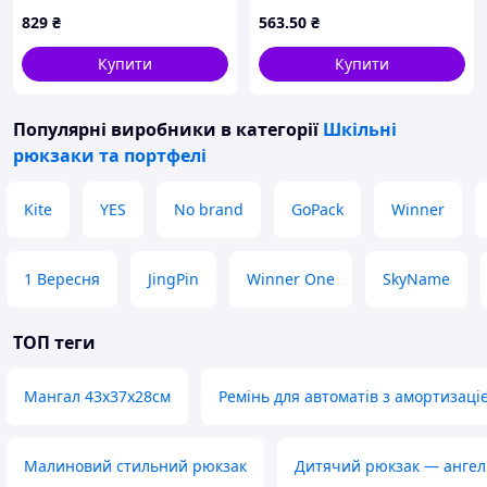
комплект із двох предметів
829
₴
563
.50
₴
для учнів -рюкзак та
пенал, дорожній
Купити
Купити
комп'ютерний рюкзак
Популярні виробники
в категорії
Шкільні
рюкзаки та портфелі
Kite
YES
No brand
GoPack
Winner
1 Вересня
JingPin
Winner One
SkyName
ТОП теги
Мангал 43х37х28см
Ремінь для автоматів з амортизаці
Малиновий стильний рюкзак
Дитячий рюкзак — ангел