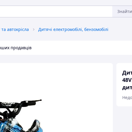
Знайти
та автокрісла
Дитячі електромобілі, бензомобілі
інших продавців
Дит
48V
ди
Недо