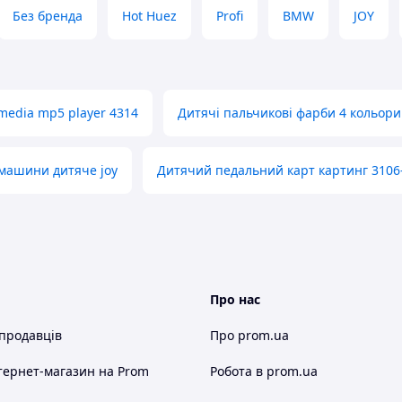
 від катання
Без бренда
Hot Huez
Profi
BMW
JOY
5 км
а безпека
учасна функціональність
media mp5 player 4314
Дитячі пальчикові фарби 4 кольори
омфорт навіть по нерівній дорозі
ве зчеплення на різних поверхнях
 машини дитяче joy
Дитячий педальний карт картинг 3106
ний (SLA)
Про нас
 продавців
Про prom.ua
и)
тернет-магазин
на Prom
Робота в prom.ua