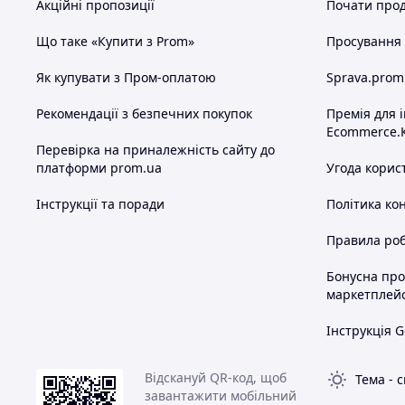
Акційні пропозиції
Почати прод
Дисплей:
кольоровий, на кермі
Сигналізація:
у комплекті
Що таке «Купити з Prom»
Просування в
Рама:
посилена сталева конструкція
Як купувати з Пром-оплатою
Sprava.prom
Зарядка:
зарядний пристрій входить у к
Рекомендації з безпечних покупок
Премія для 
Живлення:
220V, євро-вилка
Ecommerce.
Перевірка на приналежність сайту до
📏 Габарити:
платформи prom.ua
Угода корис
Розміри:
1000 × 600 × 680 мм
Інструкції та поради
Політика ко
Дорожній просвіт:
150 мм
Правила роб
Висота корпусу:
500 мм
Колісна база:
590 мм
Бонусна пр
маркетплей
Вага:
нетто – 48 кг, брутто – 51 кг
👦 Підходить для:
Інструкція G
Дітей віком від ~6 років
Відскануй QR-код, щоб
Тема
-
с
Прогулянок у дворі, парках, селах або на 
завантажити мобільний