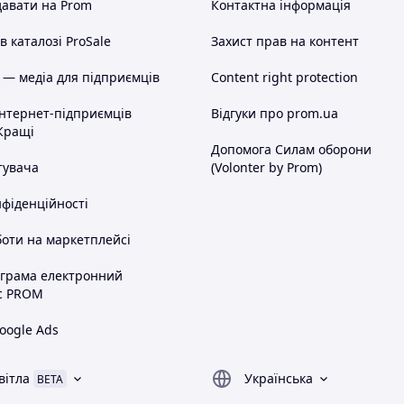
авати на Prom
Контактна інформація
 каталозі ProSale
Захист прав на контент
 — медіа для підприємців
Content right protection
омплект
інтернет-підприємців
Відгуки про prom.ua
Кращі
Допомога Силам оборони
тувача
(Volonter by Prom)
нфіденційності
оти на маркетплейсі
ограма електронний
с PROM
oogle Ads
вітла
Українська
BETA
дачі