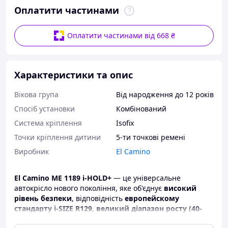
Оплатити частинами
Оплатити частинами від 668 ₴
Характеристики та опис
Вікова група
Від народження до 12 років
Спосіб установки
Комбінований
Система кріплення
Isofix
Точки кріплення дитини
5-ти точкові ремені
Виробник
El Camino
El Camino ME 1189 i-HOLD+
— це універсальне
автокрісло нового покоління, яке об'єднує
високий
рівень безпеки
, відповідність
европейскому
стандарту i-SIZE R129
,
великий діапазон росту (40-
150 см)
и
максимальна зручність завдяки повороту