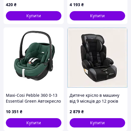
420
₴
4 193
₴
90X0405B5
Купити
Купити
Maxi-Cosi Pebble 360 0-13
Дитяче крісло в машину
Essential Green Автокресло
від 9 місяців до 12 років
НОВОЕ 8044047110
чорне 9ET0040K50
10 351
₴
2 879
₴
Купити
Купити