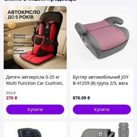
Дитячі автокрісла 0-25 кг
Бустер автомобільний JOY
Multi Function Car Cushion,
B-41259 (8) група 2/3, вага
Автокрісло дитяче від 2 кг,
дитини 15-36 кг
552
₴
Автокрісло від 0 IS-94
276
₴
876
.09
₴
Купити
Купити