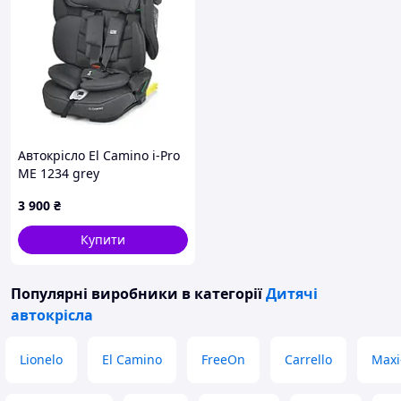
Автокрісло El Camino i-Pro
ME 1234 grey
3 900
₴
Купити
Популярні виробники
в категорії
Дитячі
автокрісла
Lionelo
El Camino
FreeOn
Carrello
Maxi