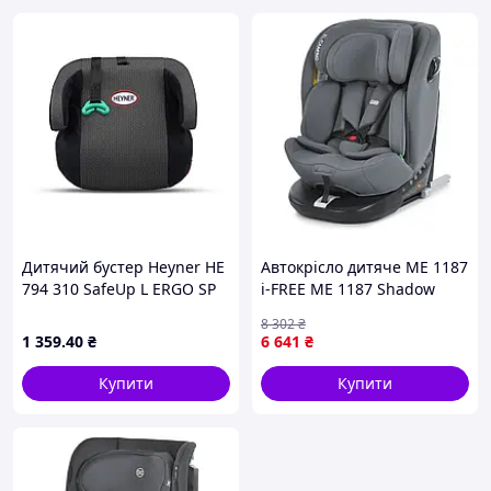
Дитячий бустер Heyner HE
Автокрісло дитяче ME 1187
794 310 SafeUp L ERGO SP
i-FREE ME 1187 Shadow
(II + III) Panterra Black
Gray buzyna
8 302
₴
1 359
.40
₴
6 641
₴
Купити
Купити