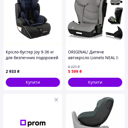
Крісло-бустер Joy 9-36 кг
ORIGINAL! Дитяче
для безпечних подорожей
автокрісло Lionelo NEAL I-
897P475K9
SIZE GREY CONCRETE -
6 221
₴
Якість! Гарантія!
2 933
₴
5 599
₴
MegaTorg.com.ua
Купити
Купити