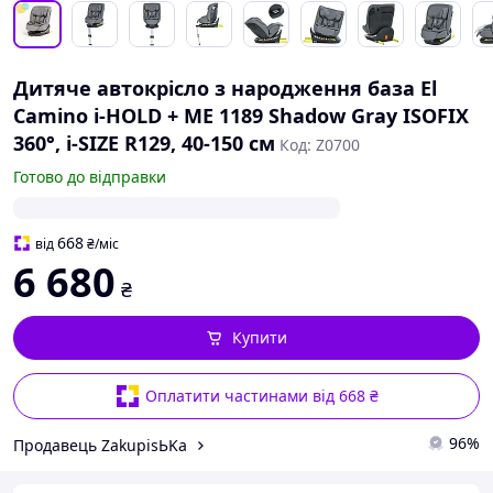
Дитяче автокрісло з народження база El
Camino i-HOLD + ME 1189 Shadow Gray ISOFIX
360°, i-SIZE R129, 40-150 см
Код: Z0700
Готово до відправки
668
від
₴
/міс
6 680
₴
Купити
Оплатити частинами від 668 ₴
96%
Продавець ZakupisЬKa