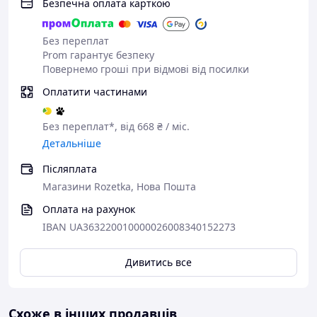
Безпечна оплата карткою
Розмір (Ш x В x Г):
44 x 57–77,5 x 49 см
Вага:
нетто 12,805 кг/брутто 14,46 кг
Розмір упаковки:
45 x 55,5 x 60 см
Без переплат
Prom гарантує безпеку
Повернемо гроші при відмові від посилки
Оплатити частинами
Без переплат*, від 668 ₴ / міс.
Детальніше
Післяплата
Магазини Rozetka, Нова Пошта
Оплата на рахунок
IBAN UA363220010000026008340152273
Дивитись все
Схоже в інших продавців