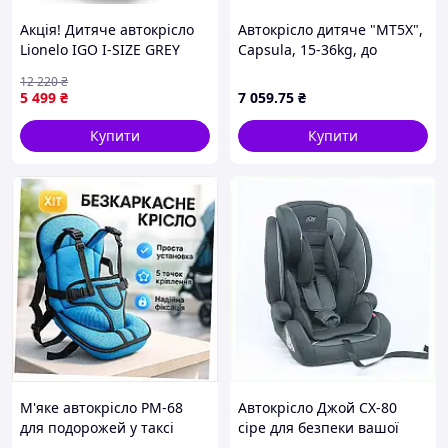
Акція! Дитяче автокрісло
Автокрісло дитяче "MT5X",
Lionelo IGO I-SIZE GREY
Capsula, 15-36kg, до
GRAPHITE - За кращою
12років, синій, 772140
12 220
₴
ціною!
5 499
₴
7 059
.75
₴
Купити
Купити
М'яке автокрісло PM-68
Автокрісло Джой СХ-80
для подорожей у таксі
сіре для безпеки вашої
6M366K465
дитини в дорозі,