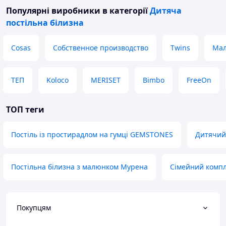
Популярні виробники
в категорії
Дитяча
постільна білизна
Cosas
Собственное производство
Twins
Мал
ТЕП
Koloco
MERISET
Bimbo
FreeOn
ТОП теги
Постіль із простирадлом на гумці GEMSTONES
Дитячий 
Постільна білизна з малюнком Мурена
Сімейний компл
Покупцям