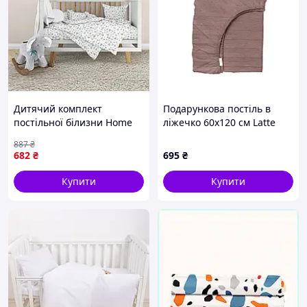
Дитячий комплект
Подарункова постіль в
постільної білизни Home
ліжечко 60х120 см Latte
Line "Тедді" (кофейно-
сатин, 856M7432A
887
₴
ментоловий) 174749
682
₴
695
₴
Купити
Купити