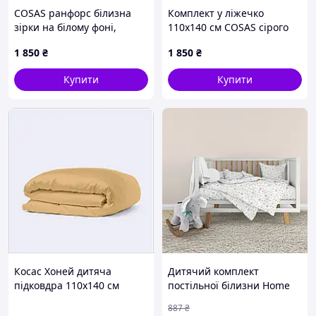
COSAS ранфорс білизна
Комплект у ліжечко
зірки на білому фоні,
110х140 см COSAS сірого
864EE1831
кольору, 8K56X6376
1 850
₴
1 850
₴
Купити
Купити
Косас Хоней дитяча
Дитячий комплект
підковдра 110х140 см
постільної білизни Home
однотонна 76936T6E1
Line "ТЕДДІ" (кавово-
887
₴
жовтий) 181689