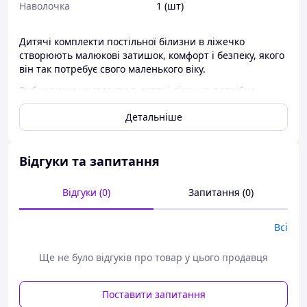
Наволочка
1 (шт)
Дитячі комплекти постільної білизни в ліжечко
створюють малюкові затишок, комфорт і безпеку, якого
він так потребує свого маленького віку.
Вибираючи комплекти в дитячі ліжечка потрібно
враховувати
Детальніше
1. Якість виробів і придбання тільки натуральні
матеріали, як-от: бавовна, льон,бамбук, фланель. Такі
матеріали на 100 відсотків гіпоалергенні, екологічні,
Відгуки та запитання
добре вбирають вологу та не втрачають свій вигляд під
час першого ж прання.
Відгуки (0)
Запитання (0)
2. наявність різноманітних ґудзиків, застібок і ременів.
Вибирайте комплекти, у яких таких небезпечних для
Всі
здоров'я малюка речей не буде. Можна
використовувати тасьми, гумки, липучки для кріплення
різних елементів.
Ще не було відгуків про товар у цього продавця
Комплект у ліжечко Хатка 9 в 1 Зірки бежевий із
синім, складається з:
Поставити запитання