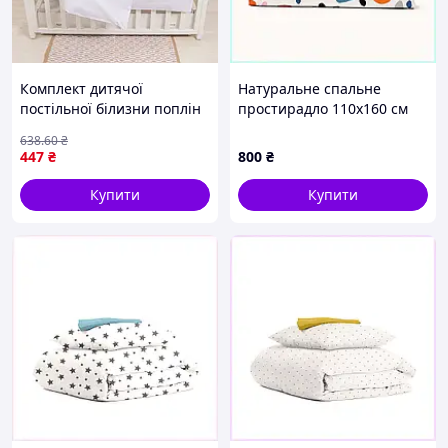
Комплект дитячої
Натуральне спальне
постільної білизни поплін
простирадло 110х160 см
білий набір для ліжка
ранфорс 85PT5E8943
638
.60
₴
105х145 см постіль для
447
₴
800
₴
дитини однотонна
Купити
Купити