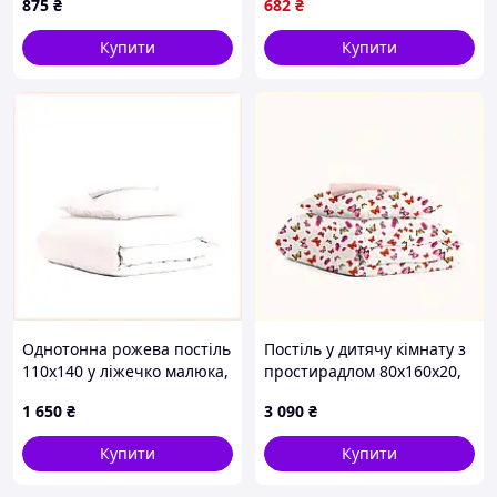
875
₴
682
₴
Купити
Купити
Однотонна рожева постіль
Постіль у дитячу кімнату з
110х140 у ліжечко малюка,
простирадлом 80х160х20,
865A2661C
865PH2C422
1 650
₴
3 090
₴
Купити
Купити