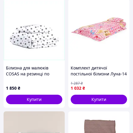
Білизна для малюків
Комплект дитячої
COSAS на резинці по
постільної білизни Луна-14
всьому периметру,
(напівторний, бязь gold
1 287
₴
8B64K183M3
lux, наволочка: 50х70 см 1
1 850
₴
1 032
₴
шт., ляльки) IMI Home
Decor hd
Купити
Купити