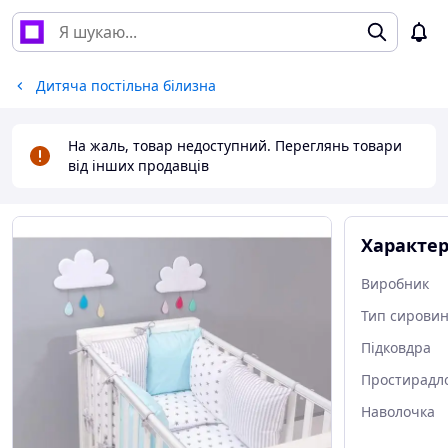
Дитяча постільна білизна
На жаль, товар недоступний. Переглянь товари
від інших продавців
Характе
Виробник
Тип сирови
Підковдра
Простирадл
Наволочка