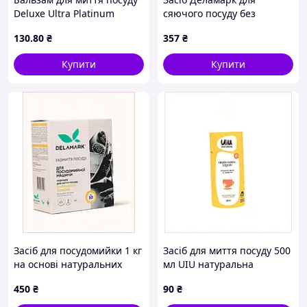
Deluxe Ultra Platinum
сяючого посуду без
Original 850мл
залишків мийного,
130
.80
₴
357
₴
M8X253C476
Купити
Купити
Засіб для посудомийки 1 кг
Засіб для миття посуду 500
на основі натуральних
мл UIU натуральна
компонентів, 823792TTB0
формула 8A16389B8
450
₴
90
₴