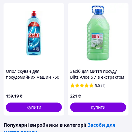
Ополіскувач для
Засіб для миття посуду
посудомийних машин 750
Blitz Алое 5 л з екстрактом
мл ТМ START
алое
5.0
(1)
159
.19
₴
221
₴
Купити
Купити
Популярні виробники
в категорії
Засоби для