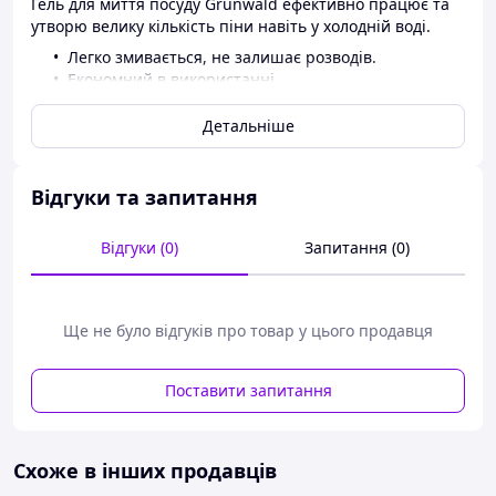
Гель для миття посуду Grunwald ефективно працює та
утворю велику кількість піни навіть у холодній воді.
Легко змивається, не залишає розводів.
Економний в використанні.
Однієї пляшки вистачає для миття до 3000
тарілок.
Детальніше
Виготовляється згідно з нормативами
екологічного ISO 14001 ISO 14024 та має
відповідні підтверджуючі сертифікати.
Відгуки та запитання
Не містить шкідливих для здоров'я та шкіри
людини компонентів.
Відгуки (0)
Запитання (0)
Ще не було відгуків про товар у цього продавця
Поставити запитання
Схоже в інших продавців