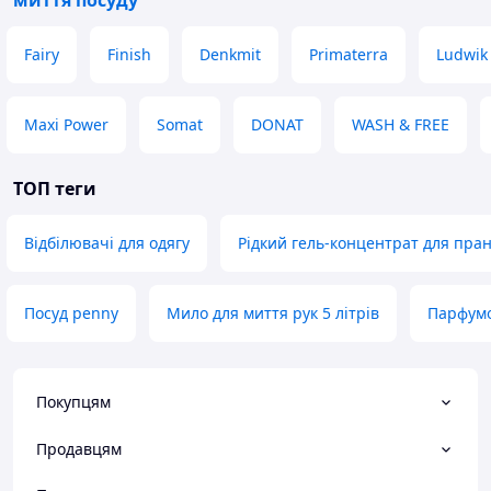
миття посуду
Fairy
Finish
Denkmit
Primaterra
Ludwik
Maxi Power
Somat
DONAT
WASH & FREE
ТОП теги
Відбілювачі для одягу
Рідкий гель-концентрат для пра
Посуд penny
Мило для миття рук 5 літрів
Парфумо
Покупцям
Продавцям