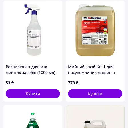
Розпилювач для всіх
Мийний засіб Kit-1 для
мийних засобів (1000 мл)
посудомийних машин з
активним хлором (6.5 кг)
53
₴
778
₴
NTN KLB
Купити
Купити