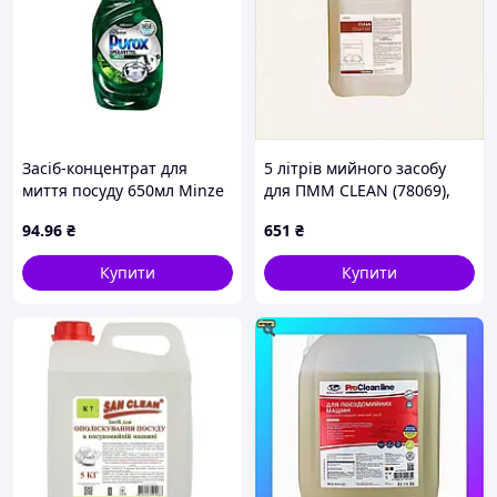
Засіб-концентрат для
5 літрів мийного засобу
миття посуду 650мл Minze
для ПММ CLEAN (78069),
ТМ PUROX
7E689778C
94
.96
₴
651
₴
Купити
Купити