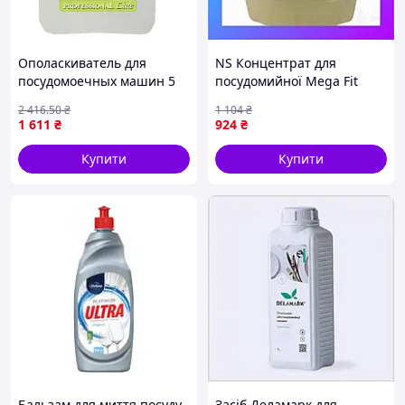
Ополаскиватель для
NS Концентрат для
посудомоечных машин 5
посудомийної Mega Fit
кг универсальный для
машини Kit-2 (6.5 кг)
2 416
.50
₴
1 104
₴
блеска и защиты от налета
Nes22/Q
1 611
₴
924
₴
FLAME
Купити
Купити
Бальзам для миття посуду
Засіб Деламарк для