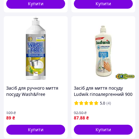
Купити
Купити
Засіб для ручного миття
Засіб для миття посуду
посуду Wash&Free
Ludwik гіпоалергенний 900
Соковитий лимон та м'ята
мл
5.0
(4)
1000 г (4823128001355) m
109
₴
92
.50
₴
89
₴
87
.88
₴
Купити
Купити