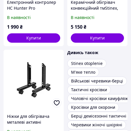
Електронний контролер
Керамічний обігрівач
HC Hunter Pro
конвекційний тмStinex,
PLAZA CERAMIC 350-
В наявності
В наявності
700/220 White
1 990
₴
5 150
₴
Купити
Купити
Дивись також
Stinex otoplenie
М'яке тепло
Військові черевики-берці
Тактичні кросівки
Чоловічі кросівки камуфляж
Кросівки для охорони
Берці демісезонні тактичні
Ніжки для обігрівача
металеві активні
Черевики жіночі шкіряні