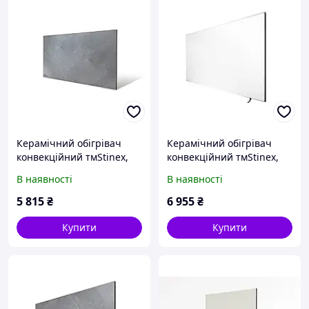
Керамічний обігрівач
Керамічний обігрівач
конвекційний тмStinex,
конвекційний тмStinex,
PLAZA CERAMIC 500-
PLAZA CERAMIC 700-
В наявності
В наявності
1000/220 Dark
1400/220 White
5 815
₴
6 955
₴
Купити
Купити