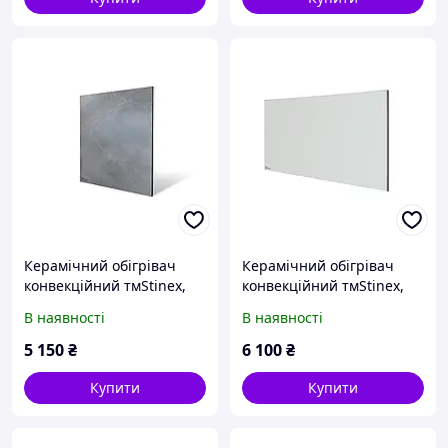
Керамічний обігрівач
Керамічний обігрівач
конвекційний тмStinex,
конвекційний тмStinex,
PLAZA CERAMIC 350-
PLAZA CERAMIC 500-
В наявності
В наявності
700/220 Dark
1000/220 White
5 150
₴
6 100
₴
Купити
Купити