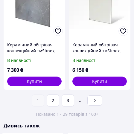
Керамічний обігрівач
Керамічний обігрівач
конвекційний тмStinex,
конвекційний тмStinex,
PLAZA CERAMIC 700-
PLC-T 350-700/220
В наявності
В наявності
1400/220 Dark
Thermo-contro(4L)l White
7 300
₴
6 150
₴
Купити
Купити
1
2
3
...
Показано 1 - 29 товарів з 100+
Дивись також