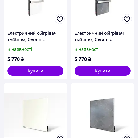
Електричний обігрівач
Електричний обігрівач
тмStinex, Ceramic
тмStinex, Ceramic
500/220-TOWEL White
500/220-TOWEL Dark
В наявності
В наявності
5 770
₴
5 770
₴
Купити
Купити