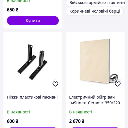
В наявності
Військові армійські тактичні 
650
₴
Коричневі чоловічі берці
Купити
Ніжки пластикові пасивні
Електричний обігрівач
тмStinex, Ceramic 350/220
standart
В наявності
В наявності
600
₴
2 670
₴