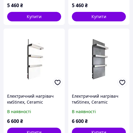
5 460
₴
5 460
₴
Купити
Купити
Електричний нагрівач
Електричний нагрівач
кмStinex, Ceramic
тмStinex, Ceramic
500/220-TOWEL (2L) White
500/220-TOWEL (2L) Dark
В наявності
В наявності
6 600
₴
6 600
₴
Купити
Купити