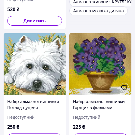
Алмазна живопис КРУГЛІ КА
520
₴
Алмазна мозаїка дитяча
Дивитись
Набір алмазної вишивки
Набір алмазної вишивки
Погляд цуценя
Горщик з фіалками
Недоступний
Недоступний
250
₴
225
₴