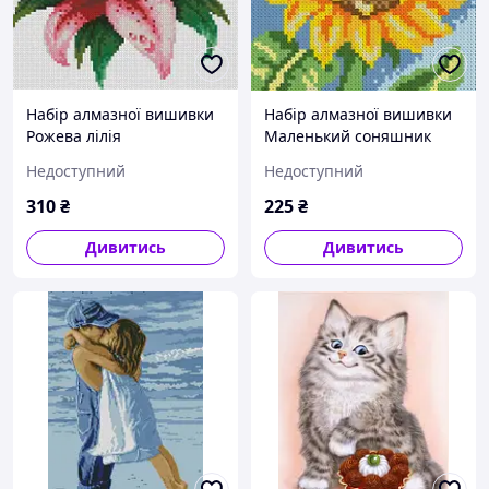
Набір алмазної вишивки
Набір алмазної вишивки
Рожева лілія
Маленький соняшник
Недоступний
Недоступний
310
₴
225
₴
Дивитись
Дивитись