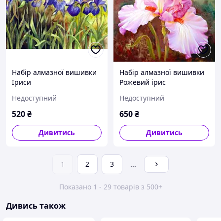
Набір алмазної вишивки
Набір алмазної вишивки
Іриси
Рожевий ірис
Недоступний
Недоступний
520
₴
650
₴
Дивитись
Дивитись
1
2
3
...
Показано 1 - 29 товарів з 500+
Дивись також