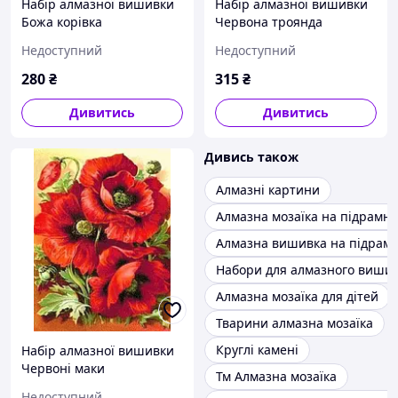
Набір алмазної вишивки
Набір алмазної вишивки
Божа корівка
Червона троянда
Недоступний
Недоступний
280
₴
315
₴
Дивитись
Дивитись
Дивись також
Алмазні картини
Алмазна мозаїка на підрамни
Алмазна вишивка на підрам
Набори для алмазного виши
Алмазна мозаїка для дітей
Тварини алмазна мозаїка
Круглі камені
Набір алмазної вишивки
Червоні маки
Тм Алмазна мозаїка
Недоступний