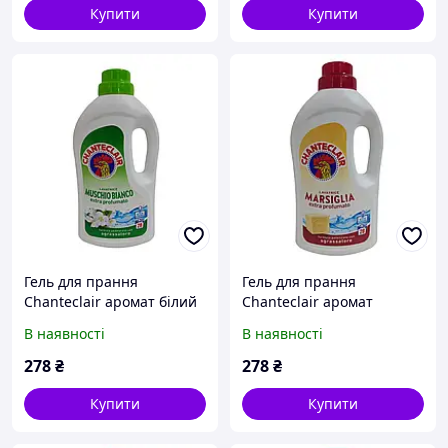
Купити
Купити
Гель для прання
Гель для прання
Chanteclair аромат білий
Chanteclair аромат
Мускус 1.260 л (28 прань)
марсельське мило 1.260 л
В наявності
В наявності
(28 прань)
278
₴
278
₴
Купити
Купити