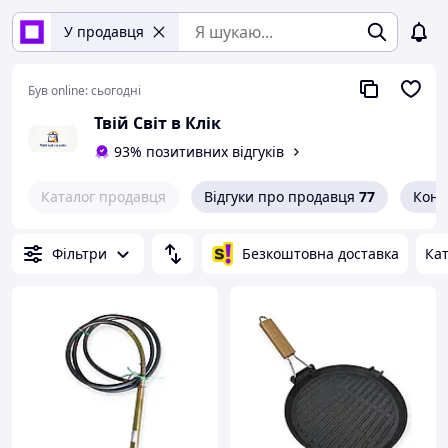
У продавця
Був online:
сьогодні
Твій Світ в Клік
93% позитивних відгуків
Каталог продавця
Відгуки про продавця
77
Конт
Фільтри
Безкоштовна доставка
Кат