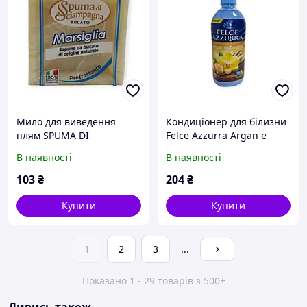
Мило для виведення
Кондиціонер для білизни
плям SPUMA DI
Felce Azzurra Argan e
SCHAMPAGNA 250г
Vaniglia 0,9 л
В наявності
В наявності
103
₴
204
₴
Купити
Купити
1
2
3
...
Показано 1 - 29 товарів з 500+