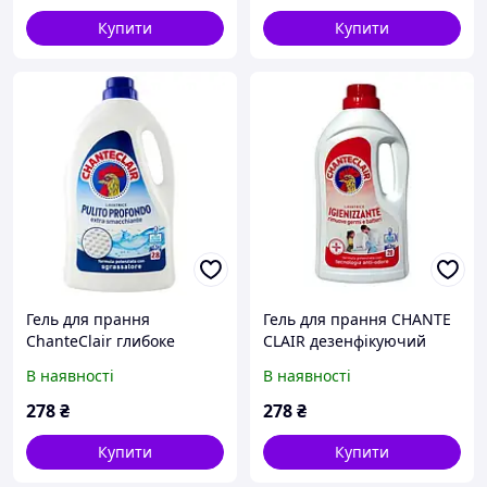
Купити
Купити
Гель для прання
Гель для прання CHANTE
ChanteClair глибоке
CLAIR дезенфікуючий
очищення 1.260л (28
igienizzante 1,260л (28
В наявності
В наявності
прань)
прань)
278
₴
278
₴
Купити
Купити