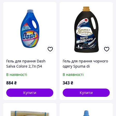
Гель для прання Dash
Гель для прання чорного
Salva Colore 2,7л (54
одягу Spuma di
прання)
Sciampagna Nero Fidra
В наявності
В наявності
1620 мл (36 прання)
884
₴
343
₴
Купити
Купити