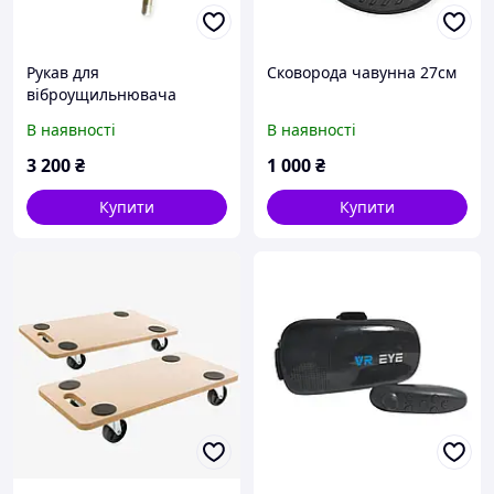
Рукав для
Сковорода чавунна 27см
віброущильнювача
бетону Arebos AR-HE-
В наявності
В наявності
BR1500 6м
3 200
₴
1 000
₴
Купити
Купити