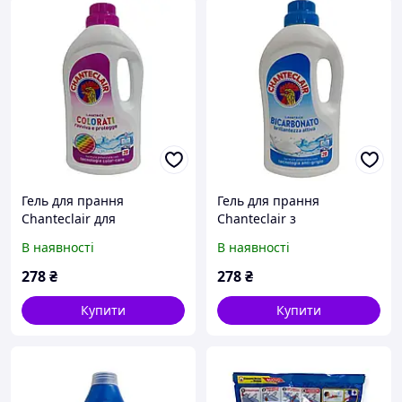
Гель для прання
Гель для прання
Chanteclair для
Chanteclair з
кольорових речей 1.260 л
бікарбонатом 1.260 л (28
В наявності
В наявності
(28 прань)
прань)
278
₴
278
₴
Купити
Купити