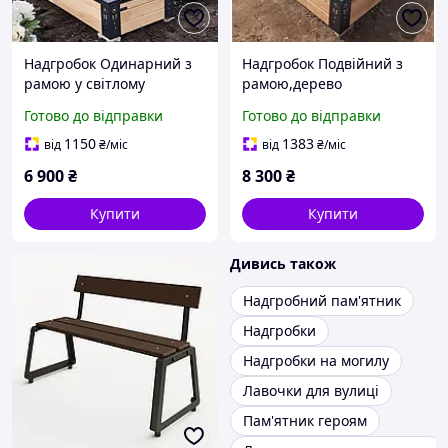
Надгробок Одинарний з
Надгробок Подвійний з
рамою у світлому
рамою,дерево
відтінку,дерево
модрина,висота 30 см
Готово до відправки
Готово до відправки
модрина,висота 30 см
1150
1383
від
₴
/міс
від
₴
/міс
6 900
₴
8 300
₴
Купити
Купити
Дивись також
Надгробний пам'ятник
Надгробки
Надгробки на могилу
Лавочки для вулиці
Пам'ятник героям