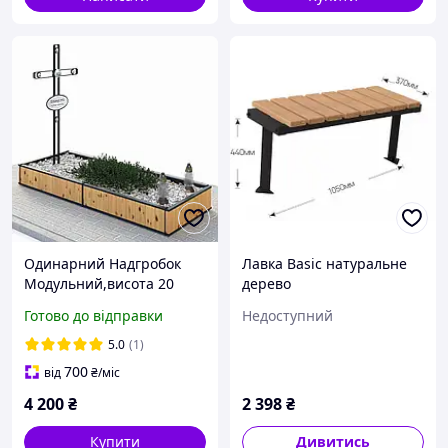
Одинарний Надгробок
Лавка Basic натуральне
Модульний,висота 20
дерево
см,дерево модрина
Готово до відправки
Недоступний
5.0
(1)
700
від
₴
/міс
4 200
₴
2 398
₴
Купити
Дивитись