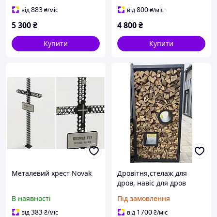
883
800
від
₴
/міс
від
₴
/міс
5 300
₴
4 800
₴
Купити
Купити
Металевий хрест Novak
Дровітня,стелаж для
дров, навіс для дров
В наявності
Під замовлення
383
1700
від
₴
/міс
від
₴
/міс