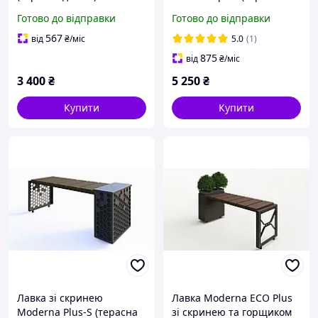
дошка)
Готово до відправки
Готово до відправки
567
від
₴
/міс
5.0
(1)
875
від
₴
/міс
3 400
₴
5 250
₴
Купити
Купити
Лавка зі скринею
Лавка Moderna ECO Plus
Moderna Plus-S (терасна
зі скринею та горщиком