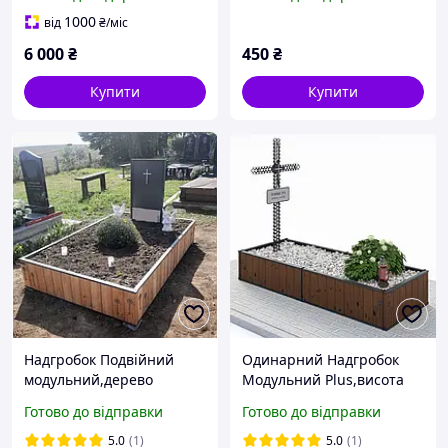
1000
від
₴
/міс
6 000
₴
450
₴
Купити
Купити
Надгробок Подвійний
Одинарний Надгробок
модульний,дерево
Модульний Plus,висота
модрина
30см
Готово до відправки
Готово до відправки
5.0
(1)
5.0
(1)