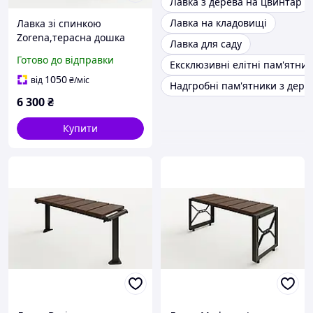
Лавка з дерева на цвинтар
Лавка на кладовищі
Лавка зі спинкою
Zorena,терасна дошка
Лавка для саду
Готово до відправки
Ексклюзивні елітні пам'ятник
1050
від
₴
/міс
Надгробні пам'ятники з дере
6 300
₴
Купити