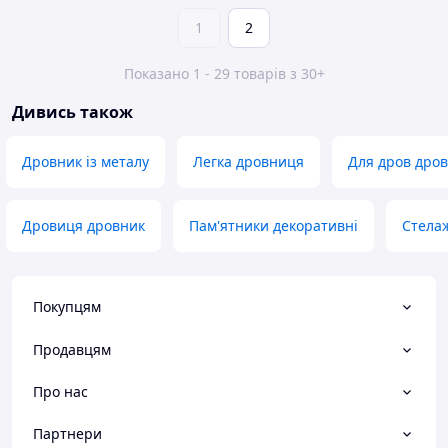
1
2
Показано 1 - 29 товарів з 30+
Дивись також
Дровник із металу
Легка дровниця
Для дров дров
Дровиця дровник
Пам'ятники декоративні
Стелаж
Покупцям
Продавцям
Про нас
Партнери