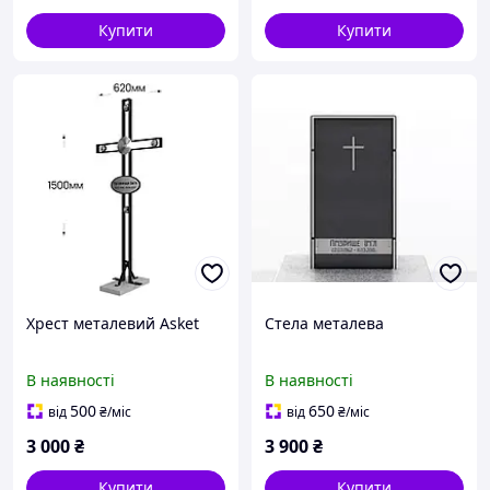
Купити
Купити
Хрест металевий Asket
Стела металева
В наявності
В наявності
500
650
від
₴
/міс
від
₴
/міс
3 000
₴
3 900
₴
Купити
Купити