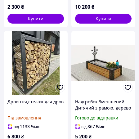
2 300
₴
10 200
₴
Купити
Купити
Дровітня,стелаж для дров
Надгробок Зменшений
Дитячий з рамою, дерево
модрина,висота 30 см
Під замовлення
Готово до відправки
1133
867
від
₴
/міс
від
₴
/міс
6 800
₴
5 200
₴