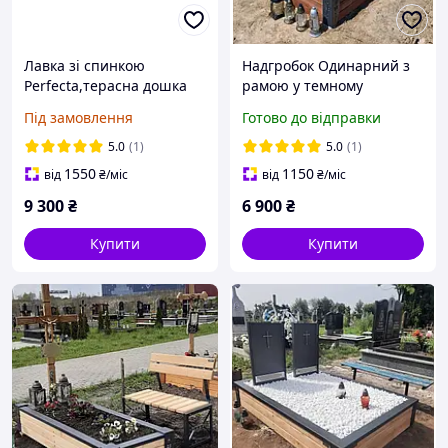
Лавка зі спинкою
Надгробок Одинарний з
Perfecta,терасна дошка
рамою у темному
відтінку,дерево
Під замовлення
Готово до відправки
модрина,висота 30 см
5.0
(1)
5.0
(1)
1550
1150
від
₴
/міс
від
₴
/міс
9 300
₴
6 900
₴
Купити
Купити