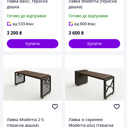
Лавка Basic, терасна
Лавка Moderna (терасна
дошка
дошка)
Готово до відправки
Готово до відправки
533
600
від
₴
/міс
від
₴
/міс
3 200
₴
3 600
₴
Купити
Купити
Лавка Moderna 2-S
Лавка зі скринею
(терасна дошка)
Moderna plus (терасна