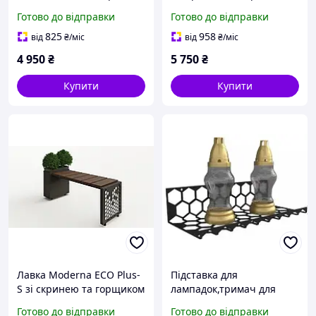
дошка)
(терасна дошка)
Готово до відправки
Готово до відправки
825
958
від
₴
/міс
від
₴
/міс
4 950
₴
5 750
₴
Купити
Купити
Лавка Moderna ECO Plus-
Підставка для
S зі скринею та горщиком
лампадок,тримач для
(терасна дошка)
лампадок
Готово до відправки
Готово до відправки