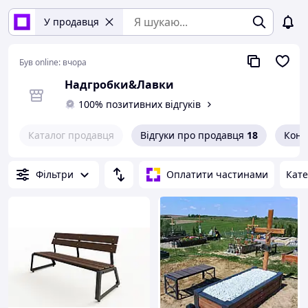
У продавця
Був online:
вчора
Надгробки&Лавки
100% позитивних відгуків
Каталог продавця
Відгуки про продавця
18
Конт
Фільтри
Оплатити частинами
Кате