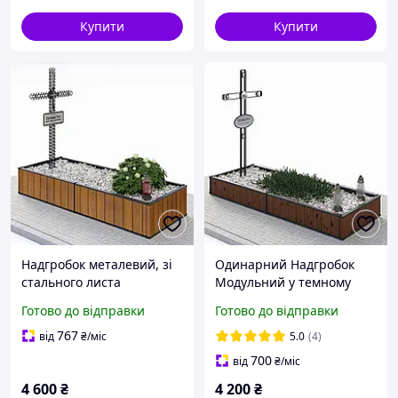
Купити
Купити
Надгробок металевий, зі
Одинарний Надгробок
стального листа
Модульний у темному
відтінку,висота 20 см
Готово до відправки
Готово до відправки
767
від
₴
/міс
5.0
(4)
700
від
₴
/міс
4 600
₴
4 200
₴