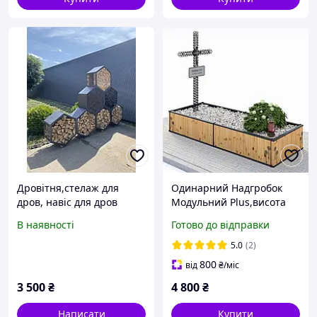
Дровітня,стелаж для
Одинарний Надгробок
дров, навіс для дров
Модульний Plus,висота
30см
В наявності
Готово до відправки
5.0
(2)
800
від
₴
/міс
3 500
₴
4 800
₴
Написати
Купити