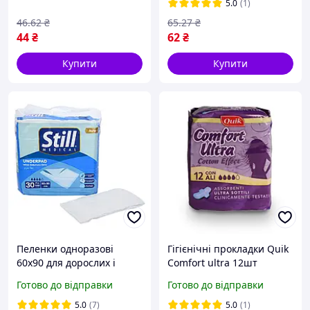
5.0
(1)
46
.62
₴
65
.27
₴
44
₴
62
₴
Купити
Купити
Пеленки одноразові
Гігієнічні прокладки Quik
60х90 для дорослих і
Comfort ultra 12шт
дітей водонепроникні
Готово до відправки
Готово до відправки
підкладки
5.0
(7)
5.0
(1)