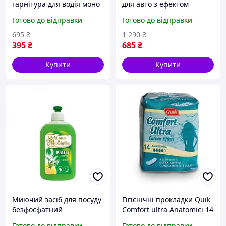
гарнітура для водія моно
для авто з ефектом
навушник з мікрофоном
пам'яті для сидіння під
Готово до відправки
Готово до відправки
універсальний
спину підтримка
портативний
попереку автомобільна
695
₴
1 290
₴
шумозаглушення авто
на крісло від болю
395
₴
685
₴
телефон bluetooth i
ергономіч
Купити
Купити
Миючий засіб для посуду
Гігієнічні прокладки Quik
безфосфатний
Comfort ultra Anatomici 14
екологічний рідина для
шт
Готово до відправки
Готово до відправки