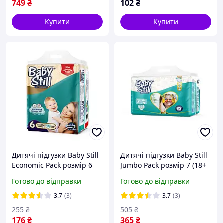
749
₴
102
₴
Купити
Купити
Дитячі підгузки Baby Still
Дитячі підгузки Baby Still
Economic Pack розмір 6
Jumbo Pack розмір 7 (18+
(15+ кг) 16 шт памперси
кг) 28 шт памперси для
Готово до відправки
Готово до відправки
для новонароджених
новонароджених
одноразові
одноразові
3.7
(3)
3.7
(3)
255
₴
505
₴
176
₴
365
₴