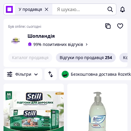
У продавця
Був online:
сьогодні
Шопландія
99% позитивних відгуків
Каталог продавця
Відгуки про продавця
254
Кон
Фільтри
Безкоштовна доставка Rozetk