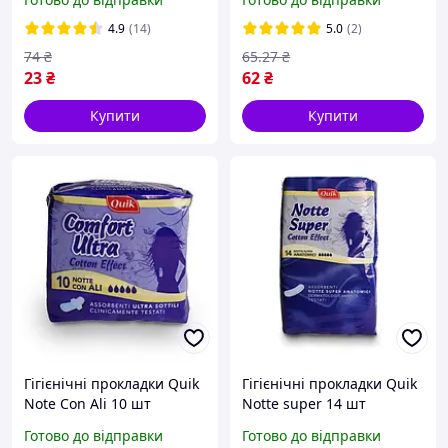
миття посуду Schiuma DI
Marsiglia Piatti Лимон 500
4.9
(14)
5.0
(2)
мл
74
₴
65
.27
₴
23
₴
62
₴
Купити
Купити
Гігієнічні прокладки Quik
Гігієнічні прокладки Quik
Note Con Ali 10 шт
Notte super 14 шт
Готово до відправки
Готово до відправки