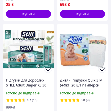
25
₴
698
₴
Купити
Купити
Підгузки для дорослих
Дитячі підгузки Quik 3 M
STILL Adult Diaper XL 30
(4-9кг) 20 шт памперси
шт памперси дуже
для новонароджених
Готово до відправки
Готово до відправки
великих розмірів для
одноразові
людей похилого віку
4.7
(16)
5.0
(4)
890
₴