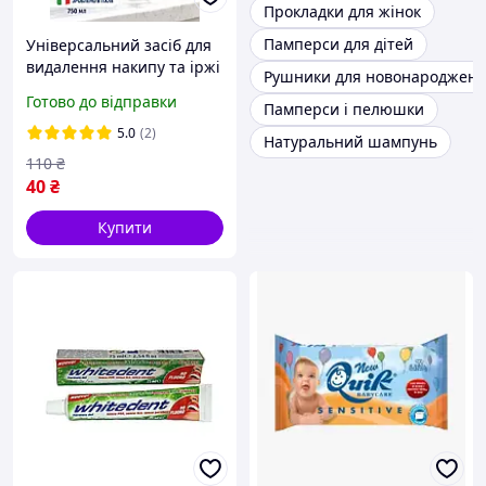
Прокладки для жінок
Памперси для дітей
Універсальний засіб для
видалення накипу та іржі
Рушники для новонароджени
Schiuma di Marsiglia
Готово до відправки
Памперси і пелюшки
Scioglicalcare 750 мл
5.0
(2)
Натуральний шампунь
110
₴
40
₴
Купити