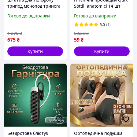
трипод монопод тринога
Sottili anatomici 14 шт
стійка з пультом Bluetooth
Готово до відправки
Готово до відправки
дистанційне керування
селфі палка для блогера
5.0
(1)
стабілізація з
1 275
₴
62
.35
₴
675
₴
59
₴
Купити
Купити
Бездротова блютуз
Ортопедична подушка