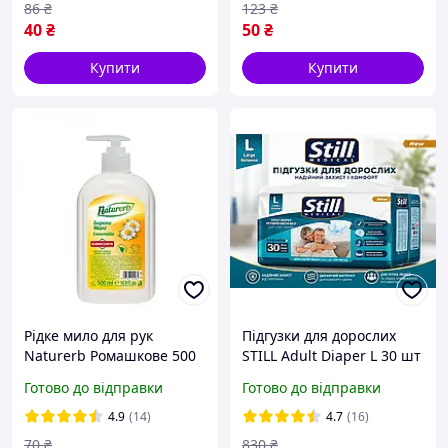
86
₴
123
₴
40
₴
50
₴
Купити
Купити
Рідке мило для рук
Підгузки для дорослих
Naturerb Ромашкове 500
STILL Adult Diaper L 30 шт
мл
памперси великих
Готово до відправки
Готово до відправки
розмірів для людей
похилого віку
4.9
(14)
4.7
(16)
70
₴
830
₴