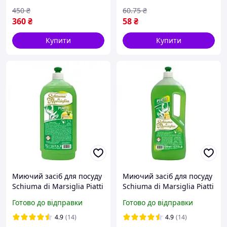
450
₴
60
.75
₴
360
₴
58
₴
Купити
Купити
Миючий засіб для посуду
Миючий засіб для посуду
Schiuma di Marsiglia Piatti
Schiuma di Marsiglia Piatti
Лимон 1 л
Лимон 1250 мл
Готово до відправки
Готово до відправки
4.9
(14)
4.9
(14)