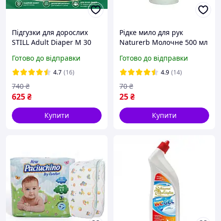
Підгузки для дорослих
Рідке мило для рук
STILL Adult Diaper M 30
Naturerb Молочне 500 мл
шт абсорбуючі гігієнічні
Готово до відправки
Готово до відправки
для інконтиненції
4.7
(16)
4.9
(14)
740
₴
70
₴
625
₴
25
₴
Купити
Купити