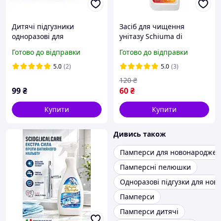
Дитячі підгузники
Засіб для чищення
одноразові для
унітазу Schiuma di
новонароджених з
Marsiglia WC GEL 750 мл
Готово до відправки
Готово до відправки
індикатором вологості та
еластичними боковинами
5.0
(2)
5.0
(3)
Paciuchino 3 M (4-9кг) 20
120
₴
шт
99
₴
60
₴
Купити
Купити
Дивись також
Памперси для новонароджен
Памперсні пелюшки
Одноразові підгузки для нов
Памперси
Памперси дитячі