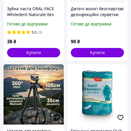
Зубна паста ORAL-FACE
Дитячі вологі безспиртові
Whitedent Naturale без
дезінфекційні серветки
фтору 75 мл
Quik Sensitive 72 шт
Готово до відправки
Готово до відправки
5.0
(3)
38
₴
90
₴
Купити
Купити
Штатив для телефону
Гігієнічні прокладки Quik