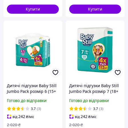
Купити
Купити
Дитячі підгузки Baby Still
Дитячі підгузки Baby Still
Jumbo Pack розмір 6 (15+
Jumbo Pack розмір 7 (18+
кг) 152 шт памперси для
кг) 112 шт памперси для
Готово до відправки
Готово до відправки
новонароджених
новонароджених
одноразові
одноразові
3.7
(3)
3.7
(3)
242
242
від
₴
/міс
від
₴
/міс
2 020
₴
2 020
₴