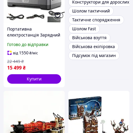
Конструктори для дорослих
Шолом тактичний
Тактичне спорядження
Шолом Fast
Портативна
електростанція Зарядний
Військова взуття
пристрій FlashFish P63
Готово до відправки
Військова екіпіровка
520 Вт/220 В велика
потужність 500 Вт, 14
1550
від
₴
/міс
Підсумок під магазин
22 449
₴
15 499
₴
Купити