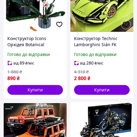
Конструктор Icons
Конструктор Technic
Орхідея Botanical
Lamborghini Sián FK
сумісний блочний 608
суперкар спортивний
Готово до відправки
Готово до відправки
деталей ботанікал
автомобіль яскравий
сумісний блочний Ламбо
89
280
від
₴
/міс
від
₴
/міс
1 880
₴
4 310
₴
890
₴
2 800
₴
Купити
Купити