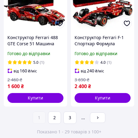
Конструктор Ferrari 488
Конструктор Ferrari F-1
GTE Corse 51 Машина
Спорткар Формула
Феррари 488
Гоночний болід Феррарі
Готово до відправки
Готово до відправки
5.0
(1)
4.0
(1)
160
240
від
₴
/міс
від
₴
/міс
2 460
₴
3 690
₴
1 600
₴
2 400
₴
Купити
Купити
1
2
3
...
Показано 1 - 29 товарів з 100+