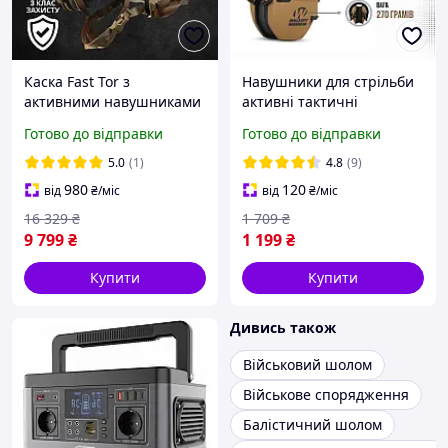
Каска Fast Tor з
Навушники для стрільби
активними навушниками
активні тактичні
EARMOR M31 Комплект
військові Навушники
Готово до відправки
Готово до відправки
шолом навушники
Walker's Razor Slim Patriot
військовий Кавер
для шолома
5.0
(1)
4.8
(9)
Військова каска
980
120
від
₴
/міс
від
₴
/міс
16 329
₴
1 709
₴
9 799
₴
1 199
₴
Купити
Купити
Дивись також
Військовий шолом
Військове спорядження
Балістичний шолом