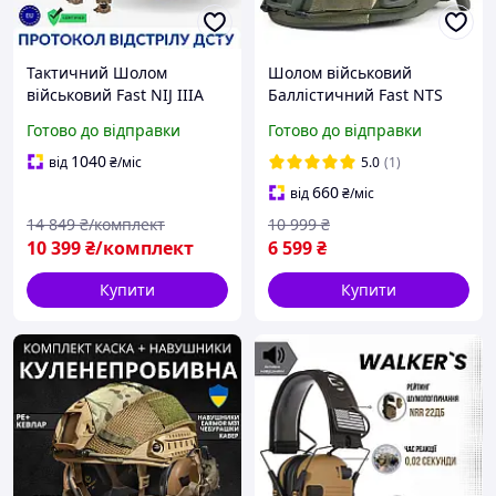
Тактичний Шолом
Шолом військовий
військовий Fast NIJ IIIA
Баллістичний Fast NTS
EARMOR M32 Кріплення
Тактичний USA NIJ IIIA
Готово до відправки
Готово до відправки
Чебурашка Кавер Койот
Олива В Подарунок Чохол
Каска тактична армійська
Мультикам Піксель
1040
від
₴
/міс
5.0
(1)
660
від
₴
/міс
14 849
₴/комплект
10 999
₴
10 399
₴/комплект
6 599
₴
Купити
Купити