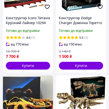
Конструктор Icons Титанік
Конструктор Dodge
Круїзний Лайнер 10294
Charger Домініка Торетто
Titanic корабель
1077 деталей
Готово до відправки
Готово до відправки
величезна модель
4.0
(1)
5.0
(1)
770
150
від
₴
/міс
від
₴
/міс
10 700
₴
2 140
₴
7 700
₴
1 500
₴
Купити
Купити