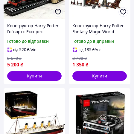
Конструктор Harry Potter
Конструктор Harry Potter
Гоґвортс-Експреc
Fantasy Magic World
Hogwarts Express поїзд
Чарівний світ з Фігурками
Готово до відправки
Готово до відправки
сумісний блочний 76405
та Локаціями Гоґвортсу
Гаррі Поттер
520
135
від
₴
/міс
від
₴
/міс
8 670
₴
2 700
₴
5 200
₴
1 350
₴
Купити
Купити