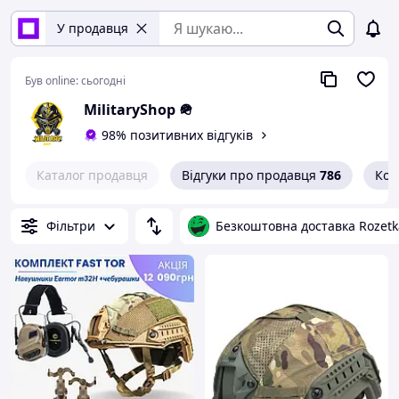
У продавця
Був online:
сьогодні
MilitaryShop 🪖
98% позитивних відгуків
Каталог продавця
Відгуки про продавця
786
Кон
Фільтри
Безкоштовна доставка Rozetk