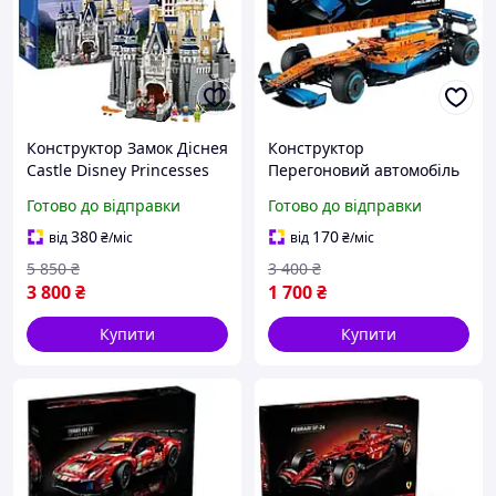
Конструктор Замок Діснея
Конструктор
Castle Disney Princesses
Перегоновий автомобіль
сумісний блочний 71040
McLaren Formula 1
Готово до відправки
Готово до відправки
Міккі Рапунцель
Білосніжка
380
170
від
₴
/міс
від
₴
/міс
5 850
₴
3 400
₴
3 800
₴
1 700
₴
Купити
Купити