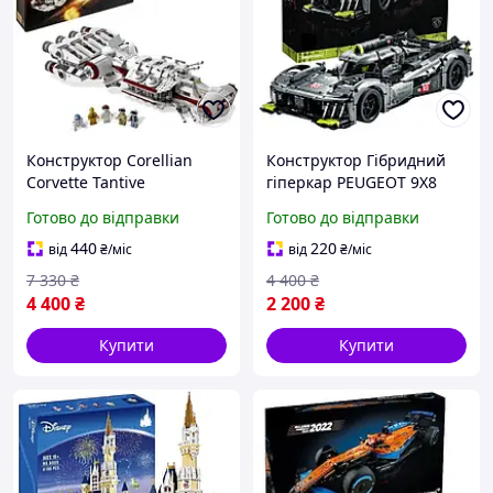
Конструктор Corellian
Конструктор Гібридний
Corvette Tantive
гіперкар PEUGEOT 9X8
Космічний Корабель Star
24H Le Mans автомобіль
Готово до відправки
Готово до відправки
Wars Кореліанський
Пежо сумісний з Technic
Корвет Тантів Зоряні
440
220
від
₴
/міс
від
₴
/міс
війни
7 330
₴
4 400
₴
4 400
₴
2 200
₴
Купити
Купити