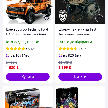
Конструктор Technic Ford
Шолом тактичний Fast
F-150 Raptor автомобіль
Tor з навушниками
Форд Ф-150 Сумісний
Бронешолом із
Готово до відправки
Готово до відправки
блочний
кріпленнями тор із
навушниками Каска
5.0
(2)
4.8
(6)
Військова
165
820
від
₴
/міс
від
₴
/міс
2 460
₴
12 609
₴
1 650
₴
8 199
₴
Купити
Купити