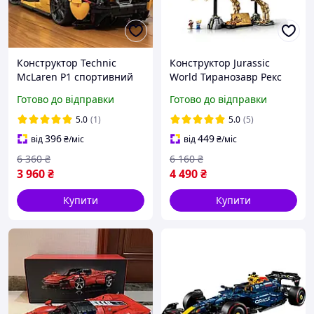
Конструктор Technic
Конструктор Jurassic
McLaren P1 спортивний
World Тиранозавр Рекс
автомобіль жовтий
динозавр сумісний
Готово до відправки
Готово до відправки
суперкар макларен
блочний 76968 Парк
Юрського періоду Rex
5.0
(1)
5.0
(5)
396
449
від
₴
/міс
від
₴
/міс
6 360
₴
6 160
₴
3 960
₴
4 490
₴
Купити
Купити