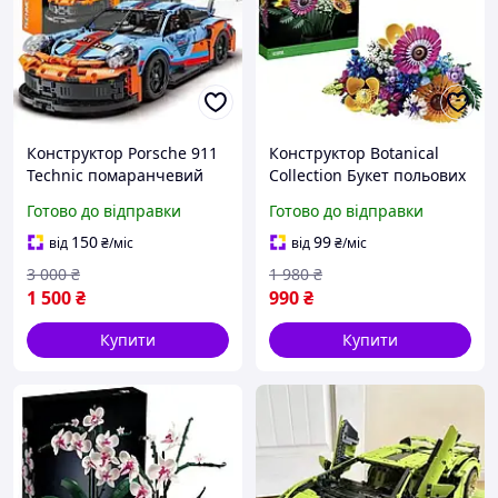
Конструктор Porsche 911
Конструктор Botanical
Technic помаранчевий
Collection Букет польових
гоночний автомобіль
квітів на 939 деталей
Готово до відправки
Готово до відправки
Порш 911 Технік Сумісний
сумісний
блочний 42096
150
99
від
₴
/міс
від
₴
/міс
3 000
₴
1 980
₴
1 500
₴
990
₴
Купити
Купити