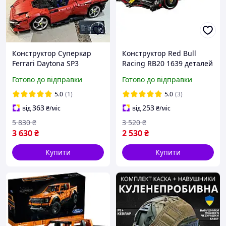
Конструктор Суперкар
Конструктор Red Bull
Ferrari Daytona SP3
Racing RB20 1639 деталей
Червоний Ферарі
Формула 1 Гоночний
Готово до відправки
Готово до відправки
автомобіль сумісний
блочний болід
5.0
(1)
5.0
(3)
363
253
від
₴
/міс
від
₴
/міс
5 830
₴
3 520
₴
3 630
₴
2 530
₴
Купити
Купити