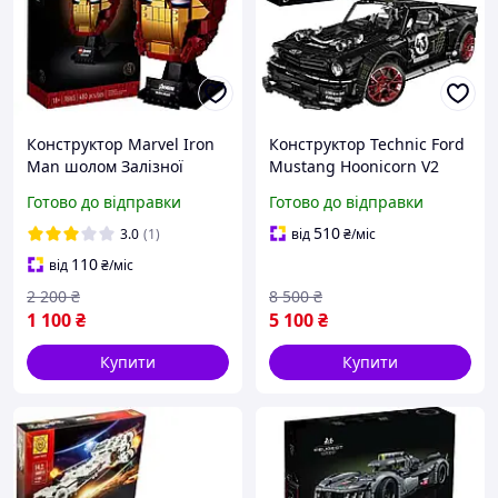
Конструктор Marvel Iron
Конструктор Technic Ford
Man шолом Залізної
Mustang Hoonicorn V2
Людини Месники
сумісний блочний 23009
Готово до відправки
Готово до відправки
Creator Expert Форд
Мустанг
510
3.0
(1)
від
₴
/міс
110
від
₴
/міс
2 200
₴
8 500
₴
1 100
₴
5 100
₴
Купити
Купити