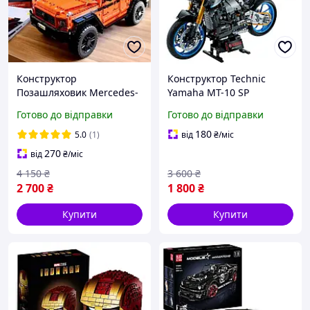
Конструктор
Конструктор Technic
Позашляховик Mercedes-
Yamaha MT-10 SP
Benz 500 спортивний
мотоцикл сумісний
Готово до відправки
Готово до відправки
автомобіль сумісний
блочний Ямаха Технік
блочний 2891 деталі
180
5.0
(1)
від
₴
/міс
270
від
₴
/міс
4 150
₴
3 600
₴
2 700
₴
1 800
₴
Купити
Купити