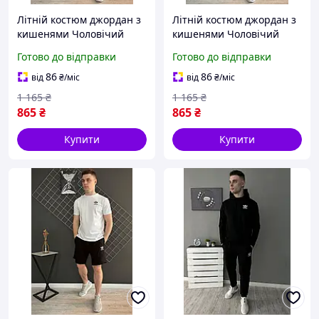
Літній костюм джордан з
Літній костюм джордан з
кишенями Чоловічий
кишенями Чоловічий
чорно-білий спортивний
чорний спортивний
Готово до відправки
Готово до відправки
костюм jordan шорти та
костюм jordan шорти та
футболка
футболка
86
86
від
₴
/міс
від
₴
/міс
1 165
₴
1 165
₴
865
₴
865
₴
Купити
Купити