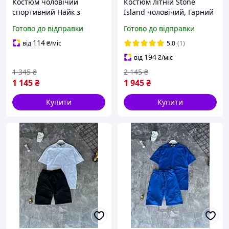
Костюм чоловічий
Костюм літній Stone
спортивний Найк з
Island чоловічий, Гарний
капюшоном якісний,
комплект шорти футболка
Готово до відправки
Готово до відправки
Спортивні костюми Nike
спортивний для
чоловічі молодіжні
прогулянок Стон Айленд
114
від
₴
/міс
5.0
(1)
194
від
₴
/міс
1 345
₴
2 145
₴
1 145
₴
1 945
₴
Купити
Купити