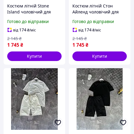
Костюм літній Stone
Костюм літній Стон
Island чоловічий для
Айленд чоловічий для
прогулянок, Стильний
прогулянок, Топовий
Готово до відправки
Готово до відправки
комплект шорти футболка
комплект шорти футболка
шорти спортивний Стон
спортивний Stone Island
174
174
від
₴
/міс
від
₴
/міс
Айленд
2 145
₴
2 145
₴
1 745
₴
1 745
₴
Купити
Купити