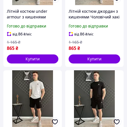
Літній костюм under
Літній костюм джордан з
armour з кишенями
кишенями Чоловічий хакі
Чоловічий чорний
спортивний костюм
Готово до відправки
Готово до відправки
спортивний костюм
jordan шорти та футболка
андер армор шорти та
86
86
від
₴
/міс
від
₴
/міс
футболка
1 165
₴
1 165
₴
865
₴
865
₴
Купити
Купити