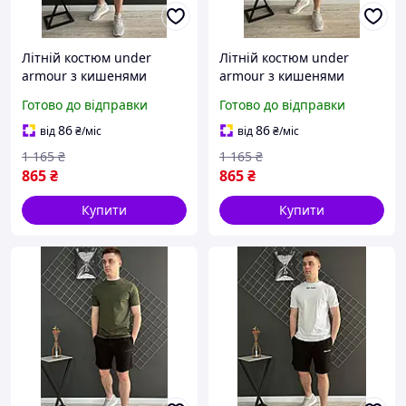
Літній костюм under
Літній костюм under
armour з кишенями
armour з кишенями
Чоловічий хакі
Чоловічий чорно-білий
Готово до відправки
Готово до відправки
спортивний костюм
спортивний костюм
андер армор шорти та
андер армор шорти та
86
86
від
₴
/міс
від
₴
/міс
футболка
футболка
1 165
₴
1 165
₴
865
₴
865
₴
Купити
Купити