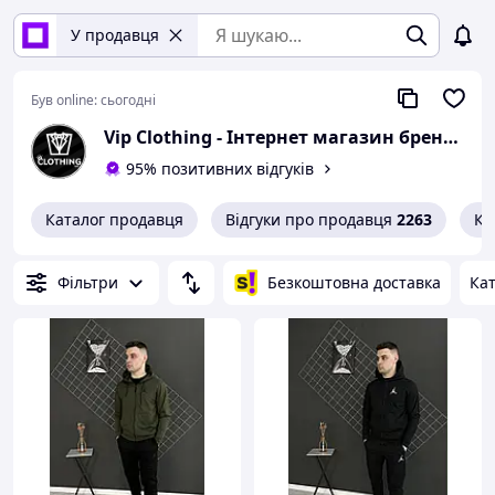
У продавця
Був online:
сьогодні
Vip Clothing - Інтернет магазин брендового одягу
95% позитивних відгуків
Каталог продавця
Відгуки про продавця
2263
Ко
Фільтри
Безкоштовна доставка
Кат