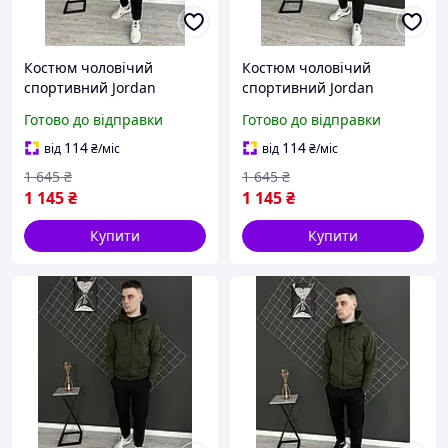
Костюм чоловічий
Костюм чоловічий
спортивний Jordan
спортивний Jordan
Штани і кофта Джордан з
Штани і кофта Джордан з
Готово до відправки
Готово до відправки
манжетом, Хакі костюми
манжетом, Чорні
модні весна осінь
костюми модні весна
114
114
від
₴
/міс
від
₴
/міс
осінь
1 645
₴
1 645
₴
1 145
₴
1 145
₴
Купити
Купити