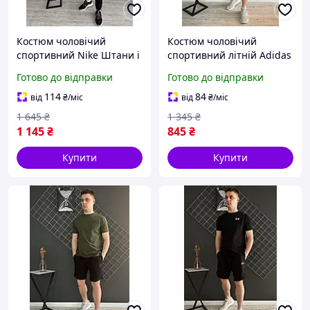
Костюм чоловічий
Костюм чоловічий
спортивний Nike Штани і
спортивний літній Adidas
кофта Найк з манжетом,
Шорти з футболкою чорні
Готово до відправки
Готово до відправки
Хакі костюми модні весна
Адідас хорошої якості
осінь
красиві
114
84
від
₴
/міс
від
₴
/міс
1 645
₴
1 345
₴
1 145
₴
845
₴
Купити
Купити