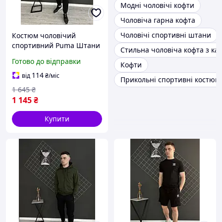
Модні чоловічі кофти
Чоловіча гарна кофта
Чоловічі спортивні штани
Костюм чоловічий
спортивний Puma Штани
Стильна чоловіча кофта з к
і кофта Пума з манжетом,
Готово до відправки
Кофти
Чорні костюми модні
весна осінь
114
від
₴
/міс
Прикольні спортивні костюми
1 645
₴
1 145
₴
Купити