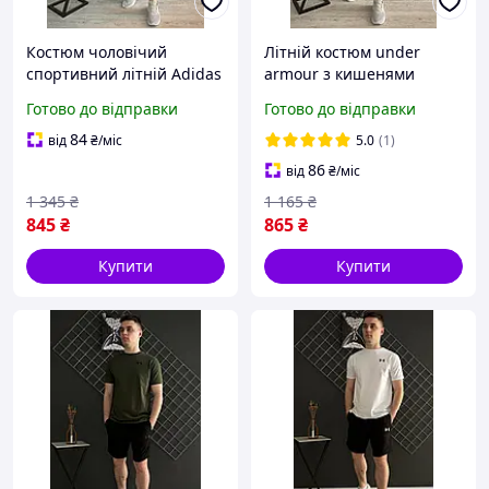
Костюм чоловічий
Літній костюм under
спортивний літній Adidas
armour з кишенями
Шорти з футболкою хакі
Чоловічий чорний
Готово до відправки
Готово до відправки
Адідас хорошої якості
спортивний костюм
красиві
андер армор шорти та
84
від
₴
/міс
5.0
(1)
футболка
86
від
₴
/міс
1 345
₴
1 165
₴
845
₴
865
₴
Купити
Купити