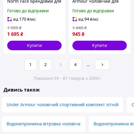
North Face брендовий для
Armour чоловічий для
прогулянок, Літній
прогулянок, Чорний
Готово до відправки
Готово до відправки
стильний комплект
спортивний комплект
шорти футболка ТНФ
Андер Армор штани та
170
94
від
₴
/міс
від
₴
/міс
спортивний
футболка
1 995
₴
1 045
₴
1 695
₴
945
₴
Купити
Купити
1
2
3
4
...
Показано 59 - 87 товарів з 2000+
Дивись також
Under Armour чоловічий спортивний комплект літній
С
Водонепроникна вітровка чоловіча
Водонепроникна ві