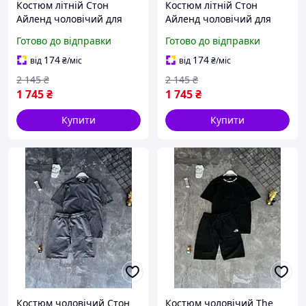
Костюм літній Стон
Костюм літній Стон
Айленд чоловічий для
Айленд чоловічий для
прогулянок, Брендовий
прогулянок, Чорний
Готово до відправки
Готово до відправки
комплект шорти футболка
комплект шорти футболка
спортивний Stone Island
спортивний Stone Island
174
174
від
₴
/міс
від
₴
/міс
2 145
₴
2 145
₴
1 745
₴
1 745
₴
Купити
Купити
Костюм чоловічий Стон
Костюм чоловічий The