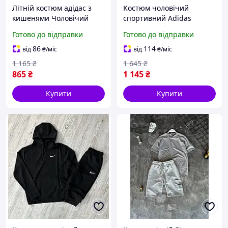
Літній костюм адідас з
Костюм чоловічий
кишенями Чоловічий
спортивний Adidas
чорно-білий спортивний
Штани і кофта Адідас з
Готово до відправки
Готово до відправки
костюм adidas шорти та
манжетом, Чорні
футболка
костюми брендові весна
86
114
від
₴
/міс
від
₴
/міс
осінь
1 165
₴
1 645
₴
865
₴
1 145
₴
Купити
Купити