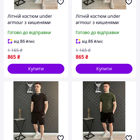
Літній костюм under
Літній костюм under
armour з кишенями
armour з кишенями
Чоловічий хакі
Чоловічий чорно-білий
Готово до відправки
Готово до відправки
спортивний костюм
спортивний костюм
андер армор шорти та
андер армор шорти та
86
86
від
₴
/міс
від
₴
/міс
футболка
футболка
1 165
₴
1 165
₴
865
₴
865
₴
Купити
Купити