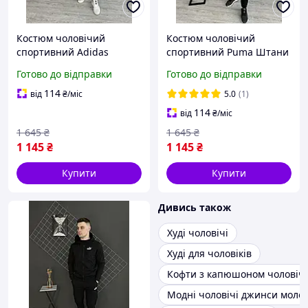
Костюм чоловічий
Костюм чоловічий
спортивний Adidas
спортивний Puma Штани
Штани і кофта Адідас з
і кофта Пума з манжетом,
Готово до відправки
Готово до відправки
манжетом, Хакі костюми
Хакі костюми модні весна
молодіжні весна осінь
осінь
114
від
₴
/міс
5.0
(1)
114
від
₴
/міс
1 645
₴
1 645
₴
1 145
₴
1 145
₴
Купити
Купити
Дивись також
Худі чоловічі
Худі для чоловіків
Кофти з капюшоном чоловічі
Модні чоловічі джинси молод