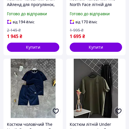
Айленд для прогулянок,
North Face літній для
Літній комплект шорти
прогулянок, Чорний
Готово до відправки
Готово до відправки
футболка спортивний
стильний комплект
Stone Island топовий
шорти футболка ТНФ
194
170
від
₴
/міс
від
₴
/міс
спортивний
2 145
₴
1 995
₴
1 945
₴
1 695
₴
Купити
Купити
Костюм чоловічий The
Костюм літній Under