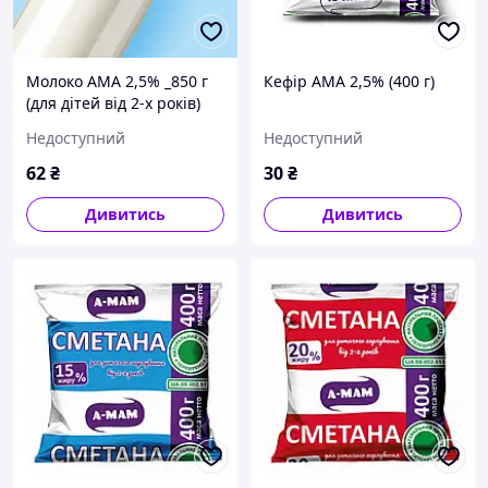
Молоко АМА 2,5% _850 г
Кефір АМА 2,5% (400 г)
(для дітей від 2-х років)
Недоступний
Недоступний
62
₴
30
₴
Дивитись
Дивитись