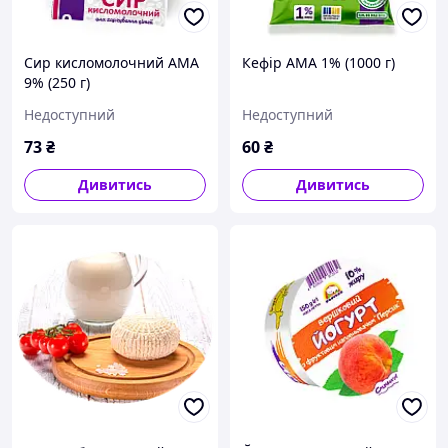
Сир кисломолочний АМА
Кефір АМА 1% (1000 г)
9% (250 г)
Недоступний
Недоступний
73
₴
60
₴
Дивитись
Дивитись