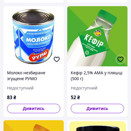
Молоко незбиране
Кефір 2,5% АМА у пляшці
згущене РУМО
(500 г)
Недоступний
Недоступний
83
₴
52
₴
Дивитись
Дивитись