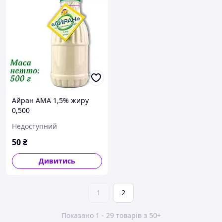
Айран АМА 1,5% жиру
0,500
Недоступний
50
₴
Дивитись
1
2
Показано 1 - 29 товарів з 50+