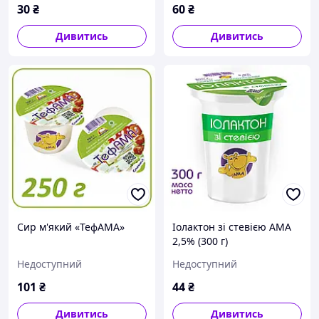
30
₴
60
₴
Дивитись
Дивитись
Сир м'який «ТефАМА»
Іолактон зі стевією АМА
2,5% (300 г)
Недоступний
Недоступний
101
₴
44
₴
Дивитись
Дивитись