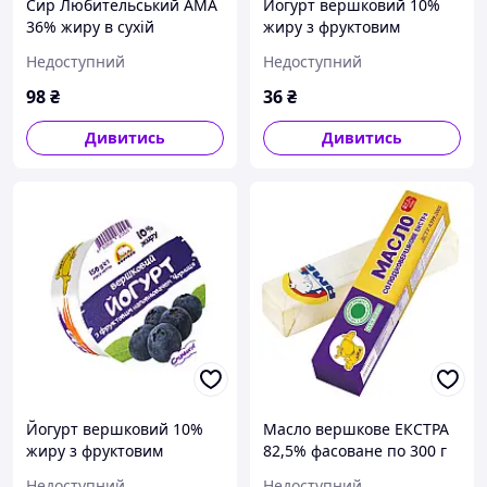
Сир Любительський АМА
Йогурт вершковий 10%
36% жиру в сухій
жиру з фруктовим
речовині (230 г)
наповнювачем
Недоступний
Недоступний
"Персик"150г
98
₴
36
₴
Дивитись
Дивитись
Йогурт вершковий 10%
Масло вершкове ЕКСТРА
жиру з фруктовим
82,5% фасоване по 300 г
наповнювачем
Недоступний
Недоступний