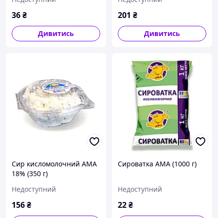
"Чорниця" 150г
36
₴
201
₴
Дивитись
Дивитись
Сир кисломолочний АМА
Сироватка АМА (1000 г)
18% (350 г)
Недоступний
Недоступний
156
₴
22
₴