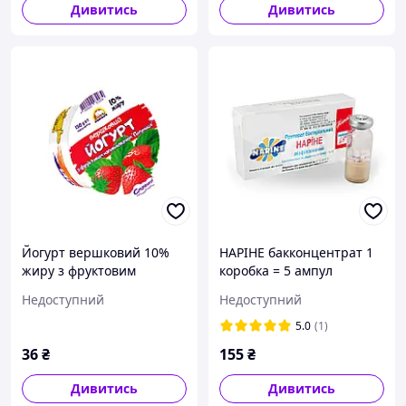
Дивитись
Дивитись
Йогурт вершковий 10%
НАРІНЕ бакконцентрат 1
жиру з фруктовим
коробка = 5 ампул
наповнювачем
Недоступний
Недоступний
"Полуниця"150г
5.0
(1)
36
₴
155
₴
Дивитись
Дивитись