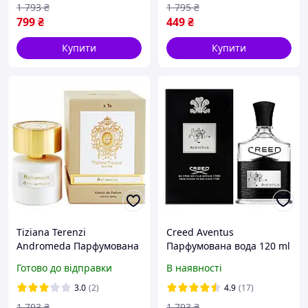
1 793
₴
1 795
₴
799
₴
449
₴
Купити
Купити
Tiziana Terenzi
Creed Aventus
Andromeda Парфумована
Парфумована вода 120 ml
вода 100 ml (Парфуми
(Аромат Крід Авентус
Готово до відправки
В наявності
Терензі Андромеда
Aventus Creed)
Туалетна вода) АШ
3.0
(2)
4.9
(17)
1 793
₴
1 793
₴