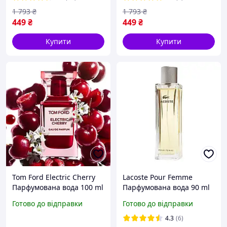
1 793
₴
1 793
₴
449
₴
449
₴
Купити
Купити
Tom Ford Electric Cherry
Lacoste Pour Femme
Парфумована вода 100 ml
Парфумована вода 90 ml
LUX (Духи Унісекс Том
(Парфуми Лакосте Пур
Готово до відправки
Готово до відправки
Форд Електрик Черрі edp)
Фемме)
4.3
(6)