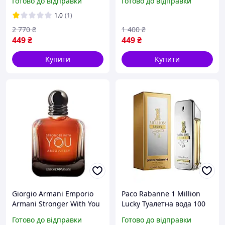
Готово до відправки
Готово до відправки
Молекула 2 )
1.0
(1)
2 770
₴
1 400
₴
449
₴
449
₴
Купити
Купити
Giorgio Armani Emporio
Paco Rabanne 1 Million
Armani Stronger With You
Lucky Туалетна вода 100
Absolutely Туалетна вода
ml (Пако Рабан 1 Мільйон
Готово до відправки
Готово до відправки
100 ml
Лакі)