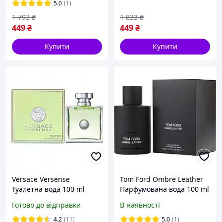
Ітс Ю)
5.0
(1)
1 793
₴
1 833
₴
449
₴
449
₴
Купити
Купити
Versace Versense
Tom Ford Ombre Leather
Туалетна вода 100 ml
Парфумована вода 100 ml
(Версаче зелений)
( Том Форд Омбре Лезер)
Готово до відправки
В наявності
4.2
(11)
5.0
(1)