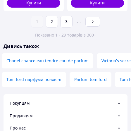
Купити
Купити
1
2
3
...
Показано 1 - 29 товарів з 300+
Дивись також
Chanel chance eau tendre eau de parfum
Victoria's sec
Tom ford парфуми чоловічі
Parfum tom ford
Tom 
Покупцям
Продавцям
Про нас