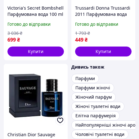
Victoria's Secret Bombshell
Trussardi Donna Trussardi
Парфумована вода 100 ml
2011 Парфумована вода
LUX ( Вікторія Сікрет
100 ml ( Труссарді Донна
Готово до відправки
Готово до відправки
Бумшел)
Трусарді 2011)
3 036
₴
1 793
₴
699
₴
449
₴
Купити
Купити
Дивись також
Парфуми
Парфуми жіночі
Жіночий парфум
Жіночі туалетні води
Елітна парфумерія
Найпопулярніші жіночі аром
Чоловічі туалетні води
Christian Dior Sauvage