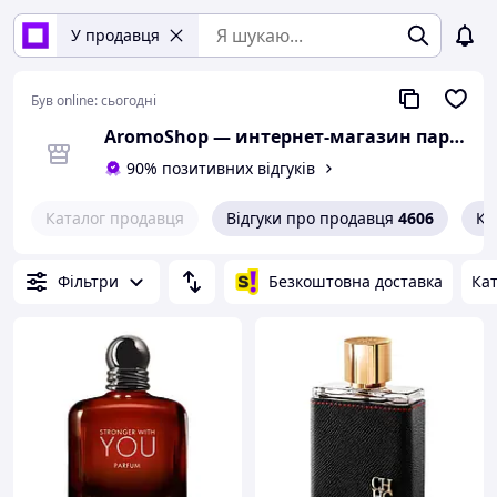
У продавця
Був online:
сьогодні
AromoShop — интернет-магазин парфюмерии и косметики
90% позитивних відгуків
Каталог продавця
Відгуки про продавця
4606
Ко
Фільтри
Безкоштовна доставка
Кат