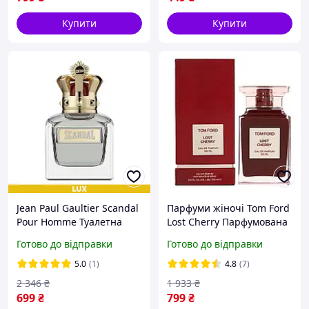
Купити
Купити
Jean Paul Gaultier Scandal
Парфуми жіночі Tom Ford
Pour Homme Туалетна
Lost Cherry Парфумована
вода 100 ml LUX
вода 100 ml LUX (Tom ford
Готово до відправки
Готово до відправки
cherry Том Форд Лост
Черрі вишня)
5.0
(1)
4.8
(7)
2 346
₴
1 933
₴
699
₴
799
₴