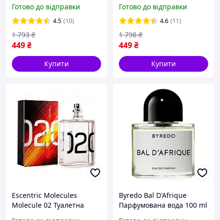
(Парфуми Кароліна
Ерос)
Готово до відправки
Готово до відправки
Еррера Bad Boy Perfume
edt)
4.5
(10)
4.6
(11)
1 793
₴
1 798
₴
449
₴
449
₴
Купити
Купити
Escentric Molecules
Byredo Bal D'Afrique
Molecule 02 Туалетна
Парфумована вода 100 ml
вода 100 ml ( Есцентрік