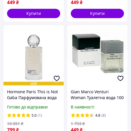
449
₴
449
₴
Купити
Купити
Hormone Paris This is Not
Gian Marco Venturi
Gaba Парфумована вода
Woman Туалетна вода 100
100 ml LUX
ml ( Жан Марко Вентурі
Готово до відправки
В наявності
Вумен)
5.0
(1)
4.8
(8)
10 051
₴
1 793
₴
799
₴
449
₴