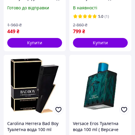
100 ml (Парфуми Чоловічі
ml LUX (Парфуми Жіночі
Готово до відправки
В наявності
Пако Рабан Інвіктус
Москіно Бабл Гам)
Вікторі)
5.0
(1)
1 960
₴
2 860
₴
449
₴
799
₴
Купити
Купити
Carolina Herrera Bad Boy
Versace Eros Туалетна
Туалетна вода 100 ml
вода 100 ml ( Версаче