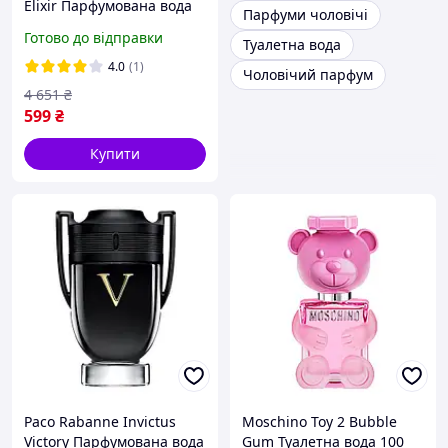
Elixir Парфумована вода
Парфуми чоловічі
60 ml LUX
Готово до відправки
Туалетна вода
4.0
(1)
Чоловічий парфум
4 651
₴
599
₴
Купити
Paco Rabanne Invictus
Moschino Toy 2 Bubble
Victory Парфумована вода
Gum Туалетна вода 100