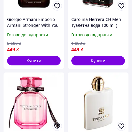
Giorgio Armani Emporio
Carolina Herrera CH Men
Armani Stronger With You
Туалетна вода 100 ml (
Parfum Парфумована
Кароліна Еррера CH Мен)
Готово до відправки
Готово до відправки
вода 100 ml
АШ
5 688
₴
1 883
₴
449
₴
449
₴
Купити
Купити