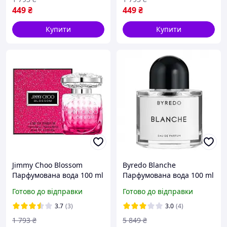
449
₴
449
₴
Купити
Купити
Jimmy Choo Blossom
Byredo Blanche
Парфумована вода 100 ml
Парфумована вода 100 ml
( Джиммі Чу Блоссом ) АШ
(Парфуми Жіночі Байредо
Готово до відправки
Готово до відправки
Бланш)
3.7
(3)
3.0
(4)
1 793
₴
5 849
₴