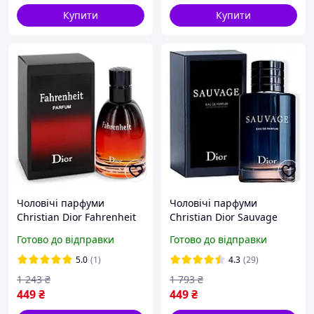
Купити
Купити
Чоловічі парфуми
Чоловічі парфуми
Christian Dior Fahrenheit
Christian Dior Sauvage
100 ml Парфумована вода
Чоловіча парфумована
Готово до відправки
Готово до відправки
(Чоловічі парфуми
вода 100 ml EDP (Чоловічі
Крістіан Діор Фаренгейт)
парфуми Крістіан Діор
5.0
(1)
4.3
(29)
Саваж)
1 243
₴
1 793
₴
449
₴
449
₴