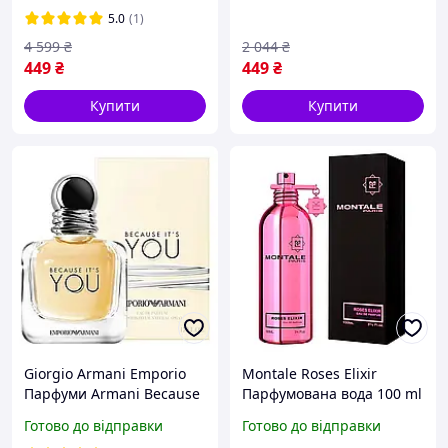
5.0
(1)
4 599
₴
2 044
₴
449
₴
449
₴
Купити
Купити
Giorgio Armani Emporio
Montale Roses Elixir
Парфуми Armani Because
Парфумована вода 100 ml
It s You Туалетна вода 100
(Парфуми монталь роуз
Готово до відправки
Готово до відправки
ml (Жіночі Армані Бікоз
еліксир Жіночі)